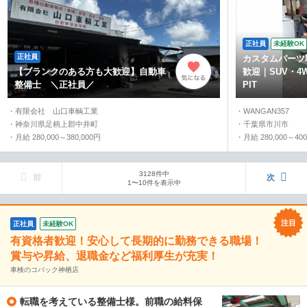
正社員
未経験OK
正社員
カスタムパーツ
【ブランクのある方も大歓迎】自動車
歓迎｜SUV・
整備士 ＼正社員／
PIT
・有限会社 山口車輌工業
・WANGAN357
・神奈川県足柄上郡中井町
・千葉県市川市
・月給 280,000～380,000円
・月給 280,000～400
3128件中
前
次
1〜10件を表示中
正社員
未経験OK
有資格者歓迎！安心して長期的に勤務できる職場！
賞与や昇給、退職金など福利厚生が充実！
車検のコバック神栖店
転職を考えている整備士様。前職の給料保