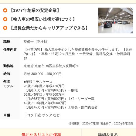
【1977年創業の安定企業】
【輸入車の幅広い技術が身につく】
【成長企業だからキャリアアップできる】
職種
整備士（正社員）
仕事内容
【仕事内容】 輸入車を中心とした整備業務全般をお任せします。 【具体
的には】 ・車検・法定12ヶ月点検 ・一般整備、消耗品交換 ・故障診断
お...
勤務地
京都府 京都市 南区吉祥院八反田町30
給与
月給 300,000～450,000円
年収
■年収モデルケース
モデル
28歳／3年目／年収420万円
（月給30万円＋賞与60万円）一般職
36歳／5年目／年収500万円
（月給35万円＋賞与80万円）主任・リーダー職
42歳／10年目／年収600万円
（月給42万円＋賞与96万円）工場長・部門責任者
車種
トヨタ 日産 ホンダ など
情報更新：2026年7月2日 募集終了：2026年9月29日
気になるリストに保存
詳細を見る