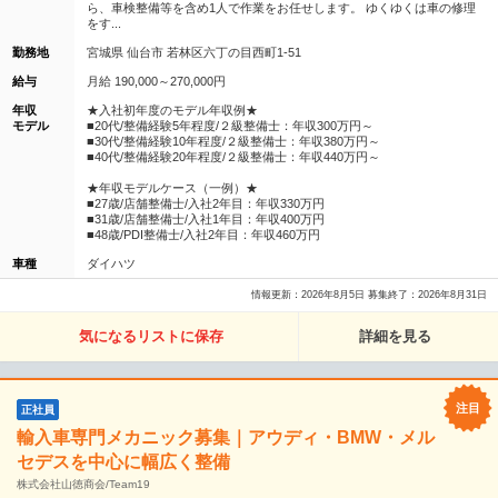
ら、車検整備等を含め1人で作業をお任せします。 ゆくゆくは車の修理
をす...
勤務地
宮城県 仙台市 若林区六丁の目西町1-51
給与
月給 190,000～270,000円
年収
★入社初年度のモデル年収例★
モデル
■20代/整備経験5年程度/２級整備士：年収300万円～
■30代/整備経験10年程度/２級整備士：年収380万円～
■40代/整備経験20年程度/２級整備士：年収440万円～
★年収モデルケース（一例）★
■27歳/店舗整備士/入社2年目：年収330万円
■31歳/店舗整備士/入社1年目：年収400万円
■48歳/PDI整備士/入社2年目：年収460万円
車種
ダイハツ
情報更新：2026年8月5日 募集終了：2026年8月31日
気になるリストに保存
詳細を見る
正社員
輸入車専門メカニック募集｜アウディ・BMW・メル
セデスを中心に幅広く整備
株式会社山徳商会/Team19