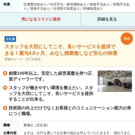
待遇
交通費支給あり／住宅手当・家賃補助あり／家族手当あり／役職手当あ
り／資格手当あり／社員割引制度あり／研修制度あり
気になるリストに保存
詳細を見る
正社員
スタッフを大切にしてこそ、良いサービスを提供で
きる！賞与4.8ヶ月、みなし残業無しなど安心の待遇
宮城ダイハツ 六丁の目店
創業100年以上。安定した経営基盤を持つ正
規ディーラーです。
スタッフが働きやすい環境を整えたい。スタ
ッフを大切にしてこそ、良いサービスを提供
することが出来る。
技術面の向上だけでなくお客様とのコミュニケーション能力が身
につく職場。
職種
整備士（正社員）
仕事内容
まずは、OJTを通じてお仕事の流れを学んでいただきます。 慣れてきた