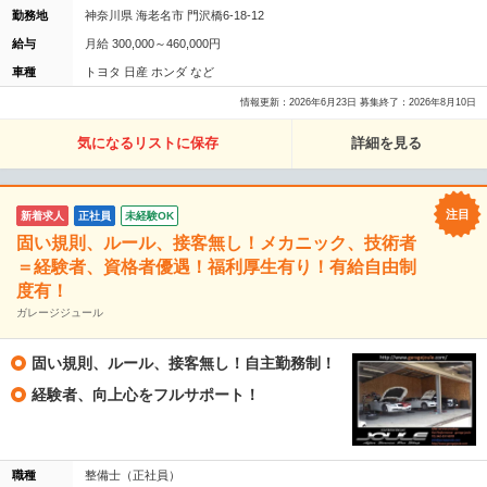
勤務地
神奈川県 海老名市 門沢橋6-18-12
給与
月給 300,000～460,000円
車種
トヨタ 日産 ホンダ など
情報更新：2026年6月23日 募集終了：2026年8月10日
気になるリストに保存
詳細を見る
新着求人
正社員
未経験OK
固い規則、ルール、接客無し！メカニック、技術者
＝経験者、資格者優遇！福利厚生有り！有給自由制
度有！
ガレージジュール
固い規則、ルール、接客無し！自主勤務制！
経験者、向上心をフルサポート！
職種
整備士（正社員）