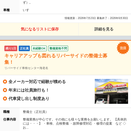
ず）。
車種
いすゞ
情報更新：2026年7月23日 募集終了：2026年9月30日
気になるリストに保存
詳細を見る
残り1日
正社員
未経験OK
整備資格不問
キャリアアップも図れるリバーサイドの整備士募
集！
リバーサイド車検センター海老名
全メーカー対応で経験が積める
年末には社員旅行も！
代車貸し出し制度あり
職種
整備士（正社員）
仕事内容
整備業務が中心です。その他にも様々な業務をお願いします。 【具体的
には・・・】 ・車検、点検整備 ・故障修理対応 ・修理の提案 など ◇
お...