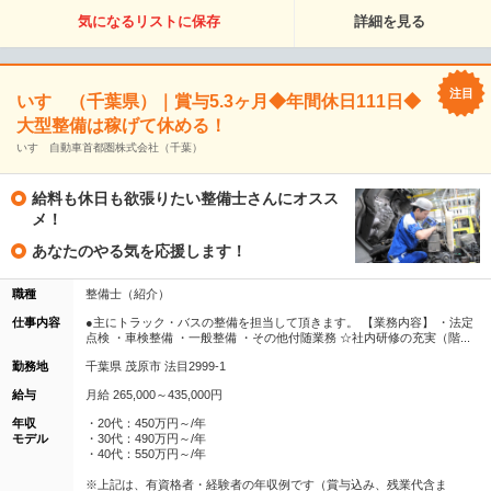
気になるリストに保存
詳細を見る
いすゞ（千葉県）｜賞与5.3ヶ月◆年間休日111日◆
大型整備は稼げて休める！
いすゞ自動車首都圏株式会社（千葉）
給料も休日も欲張りたい整備士さんにオスス
メ！
あなたのやる気を応援します！
職種
整備士（紹介）
仕事内容
●主にトラック・バスの整備を担当して頂きます。 【業務内容】 ・法定
点検 ・車検整備 ・一般整備 ・その他付随業務 ☆社内研修の充実（階...
勤務地
千葉県 茂原市 法目2999-1
給与
月給 265,000～435,000円
年収
・20代：450万円～/年
モデル
・30代：490万円～/年
・40代：550万円～/年
※上記は、有資格者・経験者の年収例です（賞与込み、残業代含ま