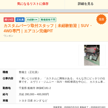
気になるリストに保存
詳細を見る
残り9日
正社員
未経験OK
整備資格不問
カスタムパーツ取付スタッフ｜未経験歓迎｜SUV・
4WD専門｜エアコン完備PIT
ワンガン
職種
整備士（正社員）
仕事内容
「車いじりが好き」 「カスタムに興味がある」 そんな方にピッタリの仕
事です。 エヴリィ・ジムニー・SUV・4WD車両を中心に、 カスタム車...
勤務地
千葉県 船橋市 神保町181-2
給与
月給 280,000～400,000円
車種
トヨタ 日産 ホンダ など
情報更新：2026年5月21日 募集終了：2026年8月18日