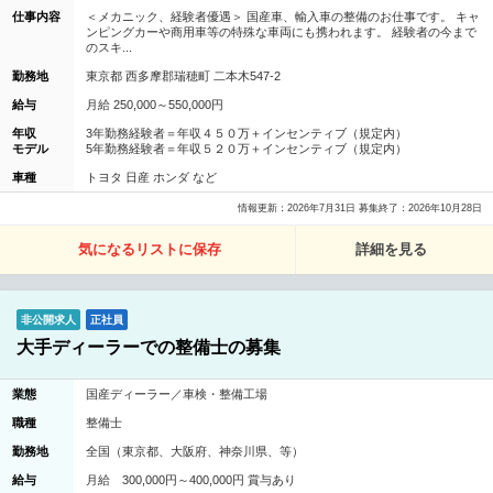
仕事内容
＜メカニック、経験者優遇＞ 国産車、輸入車の整備のお仕事です。 キャ
ンピングカーや商用車等の特殊な車両にも携われます。 経験者の今まで
のスキ...
勤務地
東京都 西多摩郡瑞穂町 二本木547-2
給与
月給 250,000～550,000円
年収
3年勤務経験者＝年収４５０万＋インセンティブ（規定内）
モデル
5年勤務経験者＝年収５２０万＋インセンティブ（規定内）
車種
トヨタ 日産 ホンダ など
情報更新：2026年7月31日 募集終了：2026年10月28日
気になるリストに保存
詳細を見る
非公開求人
正社員
大手ディーラーでの整備士の募集
業態
国産ディーラー／車検・整備工場
職種
整備士
勤務地
全国（東京都、大阪府、神奈川県、等）
給与
月給 300,000円～400,000円 賞与あり