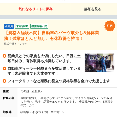
気になるリストに保存
詳細を見る
正社員
未経験OK
整備資格不問
【資格＆経験不問】自動車のパーツ取外し&解体業
務！残業ほとんど無し、有休取得も推進！
株式会社キャレック
従業員とその家族も大切にしたい。日祝に土
曜日休み。有休取得も推奨しています。
自動車ディーラー経験者も多数活躍していま
す！未経験者でも大丈夫です！
フォークリフトなど業務に役立つ資格取得を全力で支援します
職種
その他（正社員）
仕事内容
環境に配慮し、車両からすべて手作業でリサイクル可能なパーツの取外
しを行い、洗浄・品質チェックを行います。 検査済みのパーツは車種や
年式、カラ...
勤務地
福島県 いわき市 好間工業団地1-5