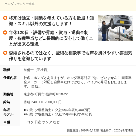
ホンダファミリー東京
将来は独立・開業を考えている方も歓迎！知
識・スキル以外の支援もします！
年休120日・設備や昇給・賞与・退職金制
度・各種手当など...長期的に安心して働くこ
とが出来る環境
委縮されるのではなく、些細な相談事でも声を掛けやすい雰囲気
作りを意識しています
職種
整備士（正社員）
仕事内容
社名にホンダとありますが、ホンダ車専門店ではございません！ 国産車
全メーカーに対応し自動車だけではなく、バイクの修理もお任せしま
す。 自動...
勤務地
東京都 町田市 根岸町1018-22
給与
月給 240,000～500,000円
年収
■30歳（2級整備士）/入社5年/年収約400万円
モデル
■40歳（2級整備士）/入社15年/年収約500万円
車種
トヨタ 日産 ホンダ など
情報更新：2026年6月22日 募集終了：2026年8月31日