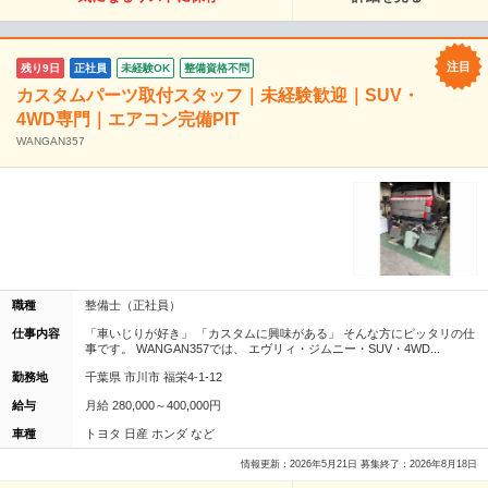
残り9日
正社員
未経験OK
整備資格不問
カスタムパーツ取付スタッフ｜未経験歓迎｜SUV・
4WD専門｜エアコン完備PIT
WANGAN357
職種
整備士（正社員）
仕事内容
「車いじりが好き」 「カスタムに興味がある」 そんな方にピッタリの仕
事です。 WANGAN357では、 エヴリィ・ジムニー・SUV・4WD...
勤務地
千葉県 市川市 福栄4-1-12
給与
月給 280,000～400,000円
車種
トヨタ 日産 ホンダ など
情報更新：2026年5月21日 募集終了：2026年8月18日