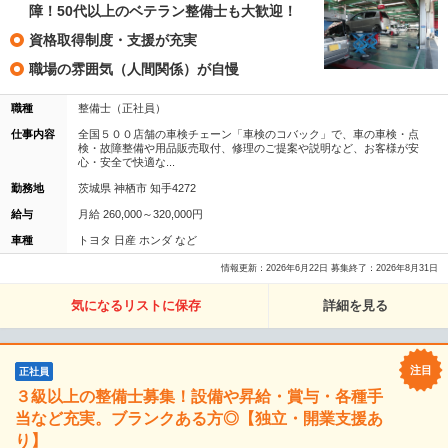
障！50代以上のベテラン整備士も大歓迎！
資格取得制度・支援が充実
職場の雰囲気（人間関係）が自慢
職種
整備士（正社員）
仕事内容
全国５００店舗の車検チェーン「車検のコバック」で、車の車検・点
検・故障整備や用品販売取付、修理のご提案や説明など、お客様が安
心・安全で快適な...
勤務地
茨城県 神栖市 知手4272
給与
月給 260,000～320,000円
車種
トヨタ 日産 ホンダ など
情報更新：2026年6月22日 募集終了：2026年8月31日
気になるリストに保存
詳細を見る
正社員
３級以上の整備士募集！設備や昇給・賞与・各種手
当など充実。ブランクある方◎【独立・開業支援あ
り】