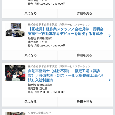
雇用形態
正社員
給与
月給 180,000～240,000円
気になる
詳細を見る
株式会社 興和自動車興業 諏訪サービスステーション
【正社員】軽作業スタッフ／会社見学・説明会
実施中✅自動車業界デビューを応援する育成枠
勤務地
長野県諏訪市
雇用形態
正社員
給与
月給 210,000～250,000円
気になる
詳細を見る
株式会社 興和自動車興業 諏訪サービスステーション
自動車整備士（経験不問）｜指定工場（諏訪
市）／設備充実・24ストール大型整備工場✅お
試し入社制度有
勤務地
長野県諏訪市
雇用形態
正社員
給与
月給 260,000～350,000円
気になる
詳細を見る
ツカサ工業株式会社