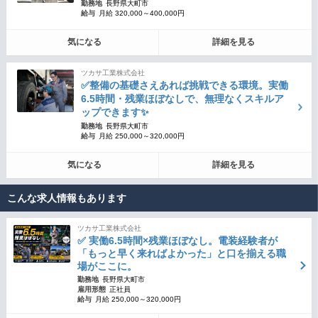
勤務地
長野県大町市
給与
月給 320,000～400,000円
気になる
詳細を見る
ツカサ工業株式会社
✅整備の基礎さえあれば挑戦できる環境。実働
6.5時間・残業ほぼなしで、無理なくスキルア
ップできます✨
勤務地
長野県大町市
給与
月給 250,000～320,000円
気になる
詳細を見る
こんな求人情報もあります
ツカサ工業株式会社
✅ 実働6.5時間×残業ほぼなし。電装経験者が
「もっと早く来ればよかった」と口を揃える職
場がここに。
勤務地
長野県大町市
雇用形態
正社員
給与
月給 250,000～320,000円