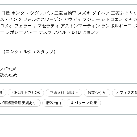
 日産 ホンダ マツダ スバル 三菱自動車 スズキ ダイハツ 三菱ふそう い
ス・ベンツ フォルクスワーゲン アウディ プジョー シトロエン ジャガ
ロメオ フェラーリ マセラティ アストンマーティン ランボルギーニ ポ
ー シボレー ハマー テスラ アバルト BYD ヒョンデ
他
（コンシェルジュスタッフ）
大のため
調のため
員
40代以上でもOK
中途入社5割以上
残業少なめ
オフィス内
代の管理職登用実績あり
服装自由
U・Iターン歓迎