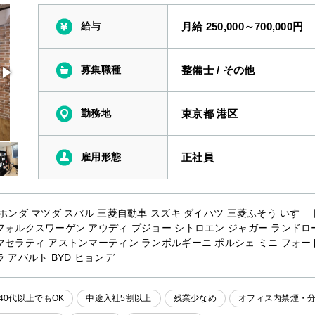
給与
月給 250,000～700,000円
募集職種
整備士
/
その他
勤務地
東京都 港区
雇用形態
正社員
 ホンダ マツダ スバル 三菱自動車 スズキ ダイハツ 三菱ふそう いすゞ 
フォルクスワーゲン アウディ プジョー シトロエン ジャガー ランドロ
マセラティ アストンマーティン ランボルギーニ ポルシェ ミニ フォー
 アバルト BYD ヒョンデ
40代以上でもOK
中途入社5割以上
残業少なめ
オフィス内禁煙・