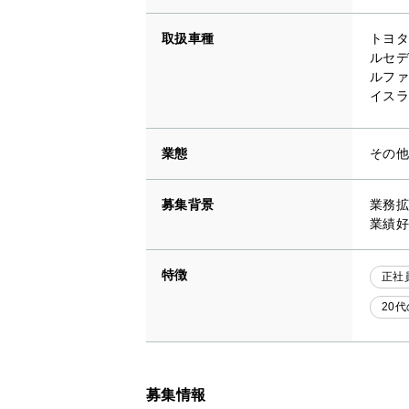
取扱車種
トヨタ
ルセデ
ルファ
イスラ
業態
その
募集背景
業務拡
業績好
特徴
正社
20
募集情報