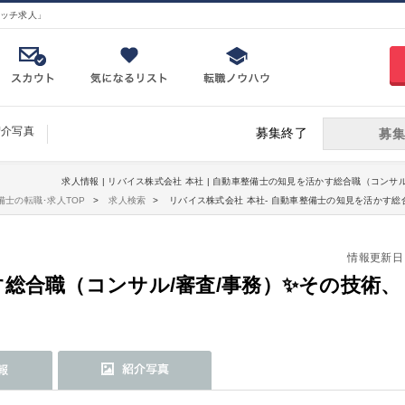
ッチ求人」
紹介写真
募集終了
募集
求人情報 | リバイス株式会社 本社 | 自動車整備士の知見を活かす総合職（コンサル
備士の転職･求人TOP
求人検索
リバイス株式会社 本社- 自動車整備士の知見を活かす総
情報更新日：20
総合職（コンサル/審査/事務）✨その技術