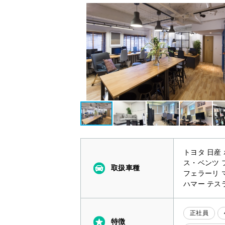
トヨタ 日産
ス・ベンツ 
取扱車種
フェラーリ 
ハマー テスラ
正社員
特徴