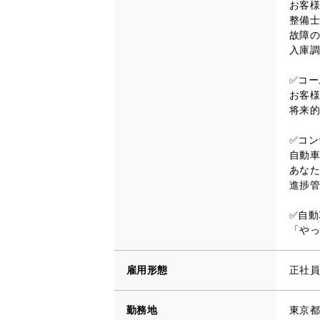
お客様
整備士
故障の
入庫調
✅コー
お客様
将来的
✅コン
自動車
あなた
進捗管
✅自動
「やっ
雇用形態
正社員
勤務地
東京都