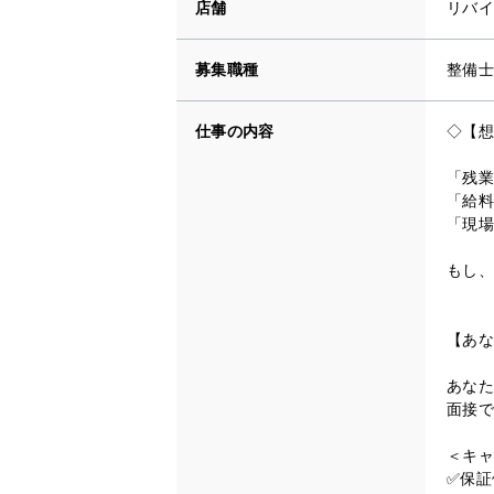
店舗
リバイ
募集職種
整備士
仕事の内容
◇【想
「残業
「給料
「現場
もし、
【あな
あなた
面接で
＜キャ
✅保証