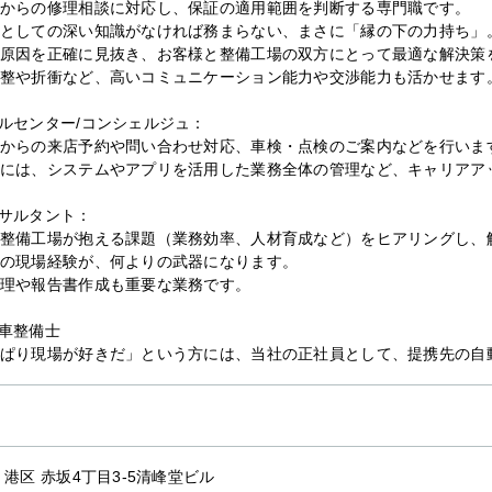
からの修理相談に対応し、保証の適用範囲を判断する専門職です。
としての深い知識がなければ務まらない、まさに「縁の下の力持ち」
原因を正確に見抜き、お客様と整備工場の双方にとって最適な解決策
整や折衝など、高いコミュニケーション能力や交渉能力も活かせます
ルセンター/コンシェルジュ：
からの来店予約や問い合わせ対応、車検・点検のご案内などを行いま
には、システムやアプリを活用した業務全体の管理など、キャリアア
サルタント：
整備工場が抱える課題（業務効率、人材育成など）をヒアリングし、
の現場経験が、何よりの武器になります。
理や報告書作成も重要な業務です。
車整備士
ぱり現場が好きだ」という方には、当社の正社員として、提携先の自
 港区 赤坂4丁目3-5清峰堂ビル