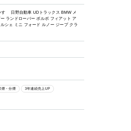
すゞ 日野自動車 UDトラックス BMW メ
ー ランドローバー ボルボ フィアット ア
ルシェ ミニ フォード ルノー ジープ クラ
禁煙・分煙
3年連続売上UP