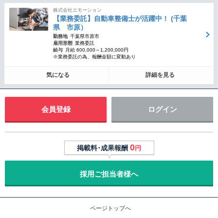
株式会社エモーション
【業務委託】自動車整備士が活躍中！ (千葉
県 市原）
勤務地
千葉県市原市
雇用形態
業務委託
給与
月給 600,000～1,200,000円
※業務委託の為、報酬金額に変動あり
気になる
詳細を見る
会員登録
ログイン
0
掲載料･成果報酬
円
採用ご担当者様へ
ページトップへ