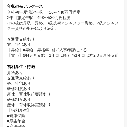
年収のモデルケース
入社初年度想定年収：416～448万円程度
2年目想定年収：498〜530万円程度
その後は昇級・昇格、3級技術アジャスター資格、2級アジャス
ター資格の取得により決定。
交通費支給あり
寮、社宅あり
【昇給】■昇給・昇格年1回／人事考課による
【賞与】約4ヵ月支給（2年目以降）※1年目は約2.3ヵ月分支給
福利厚生・待遇
昇給あり
交通費支給あり
寮、社宅あり
研修制度あり
産休・育休取得実績あり
研修制度あり
産休・育休取得実績あり
【福利厚生】
■健康保険
■厚生年金
■雇用保険