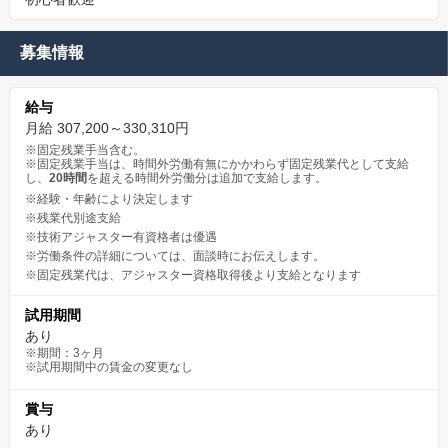
募集情報
給与
月給 307,200～330,310円
※固定残業手当含む。
※固定残業手当は、時間外労働有無にかかわらず固定残業代として支給
し、
20時間
を超える時間外労働分は追加で支給します。
※経験・年齢により決定します
※残業代別途支給
※技術アジャスター有資格者は優遇
※労働条件の詳細については、面談時にお伝えします。
※固定残業代は、アジャスター資格取得後より支給となります
試用期間
あり
※期間：3ヶ月
※試用期間中の賃金の変更なし
賞与
あり