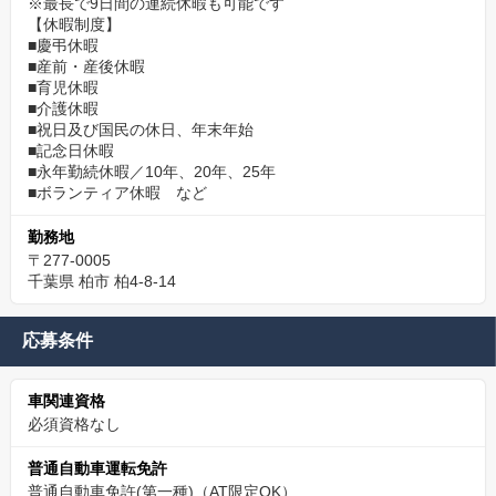
※最長で9日間の連続休暇も可能です
【休暇制度】
■慶弔休暇
■産前・産後休暇
■育児休暇
■介護休暇
■祝日及び国民の休日、年末年始
■記念日休暇
■永年勤続休暇／10年、20年、25年
■ボランティア休暇 など
勤務地
〒277-0005
千葉県 柏市 柏4-8-14
応募条件
車関連資格
必須資格なし
普通自動車運転免許
普通自動車免許(第一種)（AT限定OK）