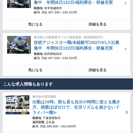
集中 年間休日122日/福利厚生・研修充実
勤務地
岩手県盛岡市
給与
月給 307,200～330,310円
気になる
詳細を見る
東京海上日動調査サービス秋田損害（秋田県秋田市）
技術アジャスター職/未経験可/2027/4/1入社募
集中 年間休日122日/福利厚生・研修充実
勤務地
秋田県秋田市
給与
月給 307,200～330,310円
気になる
詳細を見る
こんな求人情報もあります
株式会社岡沢通商
出勤は16時。朝も昼も自分の時間に使える働き
方。残業ほぼゼロで、生活リズムを崩さないド
ライバー職✨
勤務地
千葉県香取市
雇用形態
正社員
給与
月給 266,000～310,000円