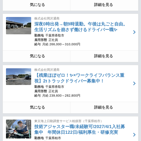
気になる
詳細を見る
株式会社岡沢通商
深夜0時出発→朝9時退勤。午後は丸ごと自由。
生活リズムを崩さず働けるドライバー職✨
勤務地
千葉県香取市
雇用形態
正社員
給与
月給 266,000～310,000円
気になる
詳細を見る
株式会社岡沢通商
【残業ほぼゼロ！✨×ワークライフバランス重
視】2tトラックドライバー募集中！
勤務地
千葉県香取市
雇用形態
正社員
給与
月給 239,600～282,800円
気になる
詳細を見る
東京海上日動調査サービス柏損害（千葉県柏市）
技術アジャスター職/未経験可/2027/4/1入社募
集中 年間休日122日/福利厚生・研修充実
勤務地
千葉県柏市