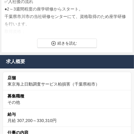
✅️入社後の流れ
●2～3週間程度の座学研修からスタート。
千葉県市川市の当社研修センターにて、資格取得のため座学研修
を行います。
取得資格：
1.見習技術アジャスター新規登録試験（ご入社から3ヵ月以内の取
得を目指します）
2.初級技術アジャスター試験（上記試験の合格後、ご入社から1年
以内の取得目指します）
求人概要
研修終了後は初任地に配属され、OJTを中心に実務を学んで頂き
ます。
店舗
配属以降も定期的な研修と自身のレベルに合わせたフォローアッ
東京海上日動調査サービス柏損害（千葉県柏市）
プ研修を実施。
募集職種
ご入社から5年間の手厚い育成カリキュラムをご用意しています。
その他
▰定期的な研修 → 本社での合同研修／配属拠点での技術研修
▰フォローアップ研修 → 1年目終了前・2・3・5年目に実施
給与
月給 307,200～330,310円
◎上位資格を含め専門資格の平均合格率、保有社員数は業界トッ
プクラス！
仕事の内容