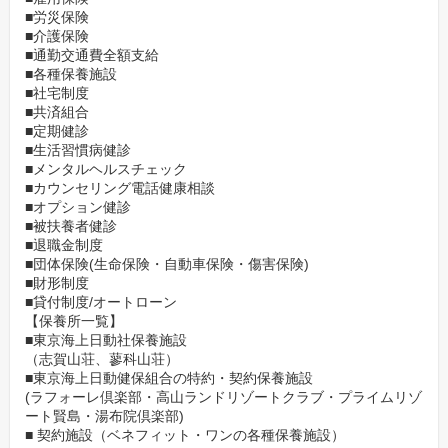
■労災保険
■介護保険
■通勤交通費全額支給
■各種保養施設
■社宅制度
■共済組合
■定期健診
■生活習慣病健診
■メンタルヘルスチェック
■カウンセリング電話健康相談
■オプション健診
■被扶養者健診
■退職金制度
■団体保険(生命保険・自動車保険・傷害保険)
■財形制度
■貸付制度/オートローン
【保養所一覧】
■東京海上日動社保養施設
（志賀山荘、蓼科山荘）
■東京海上日動健保組合の特約・契約保養施設
(ラフォーレ倶楽部・高山ランドリゾートクラブ・プライムリゾ
ート賢島・湯布院倶楽部)
■ 契約施設（ベネフィット・ワンの各種保養施設）