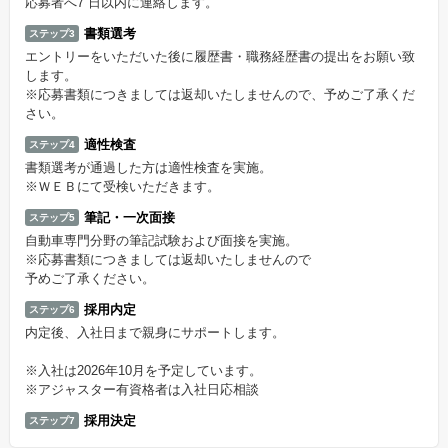
応募者へ7 日以内に連絡します。
書類選考
ステップ3
エントリーをいただいた後に履歴書・職務経歴書の提出をお願い致
します。
※応募書類につきましては返却いたしませんので、予めご了承くだ
さい。
適性検査
ステップ4
書類選考が通過した方は適性検査を実施。
※ＷＥＢにて受検いただきます。
筆記・一次面接
ステップ5
自動車専門分野の筆記試験および面接を実施。
※応募書類につきましては返却いたしませんので
予めご了承ください。
採用内定
ステップ6
内定後、入社日まで親身にサポートします。
※入社は2026年10月を予定しています。
※アジャスター有資格者は入社日応相談
採用決定
ステップ7