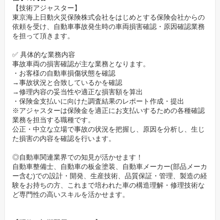
未経験入社の社員が損害査定のスペシャリストとして多数活躍
【技術アジャスター】
しています。
東京海上日動火災保険株式会社をはじめとする保険会社からの
依頼を受け、自動車事故発生時の車両損害確認・原因確認業務
を担って頂きます。
仕事だけでなくプライベート充実！
✅️ 具体的な業務内容
◆完全週休2日制＆年間休日122日
事故車両の損害確認が主な業務となります。
◆有給初年度16日＆2年目から20日付与
・お客様の自動車損傷状態を確認
◆昨年度平均残業時間35/月
→事故状況と合致しているかを確認
→修理内容の妥当性や適正な損害額を算出
◆5日間の特別連続有給休暇
・保険金支払いに向けた調査結果のレポート作成・提出
「家族一緒に夕食を取れる」「週末にゆっくり家族や友達との時
※アジャスターは保険金を適正にお支払いするための各種確認
間が取れる」「長期休暇で海外旅行に行ける」等、ワークライフ
業務を担当する職種です。
公正・中立な立場で事故の状況を把握し、原因を分析し、生じ
バランスを保ちながら勤務出来る環境です。
た損害の内容を確認を行います。
◎自動車関連業界での知見が活かせます！
自動車整備士、自動車の板金塗装、自動車メーカー(部品メーカ
ー含む)での設計・開発、生産技術、品質保証・管理、製造の経
験をお持ちの方、これまで培われた車の構造理解・修理技術な
ど専門性の高いスキルを活かせます。