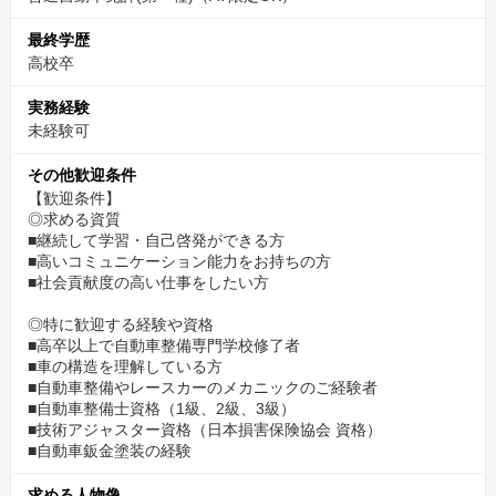
最終学歴
高校卒
実務経験
未経験可
その他歓迎条件
【歓迎条件】
◎求める資質
■継続して学習・自己啓発ができる方
■高いコミュニケーション能力をお持ちの方
■社会貢献度の高い仕事をしたい方
◎特に歓迎する経験や資格
■高卒以上で自動車整備専門学校修了者
■車の構造を理解している方
■自動車整備やレースカーのメカニックのご経験者
■自動車整備士資格（1級、2級、3級）
■技術アジャスター資格（日本損害保険協会 資格）
■自動車鈑金塗装の経験
求める人物像