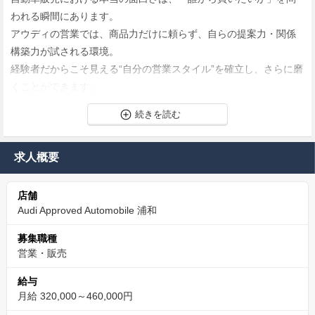
われる瞬間にあります。
アウディの営業では、商品力だけに頼らず、自らの提案力・関係
構築力が試される環境。
経験者だからこそ見える“自分の営業スタイル”を確立し、さらに磨
くことができます。
ブランドや商品力だけではなく、「自分だから売れる」を実感で
きる営業環境。
お客様の本音を引き出し、最適解を提供する“コンサルティング型
営業”に挑めます。
求人概要
高単価商材だからこそ、提案に重みがある
店舗
Audi Approved Automobile 浦和
アウディは高価格帯のプレミアムブランドであるため、1台あたり
の商談に必要な提案力や信頼構築の精度が求められます。
募集職種
そのぶん、営業としての発言や行動にも責任と価値が伴います。
営業・販売
単なる販売活動ではなく、顧客の意思決定に深く関与できるやり
給与
がいを感じられる環境です。
月給 320,000～460,000円
単価が高い分、1台の商談にかける時間・情報量・信頼構築が深