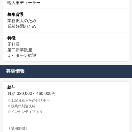
輸入車ディーラー
募集背景
業務拡大のため
業績好調のため
特徴
正社員
第二新卒歓迎
U・Iターン歓迎
募集情報
給与
月給 320,000～460,000円
※上記月給＋その他諸手当
※残業代別途支給
※インセンティブあり
【試用期間】