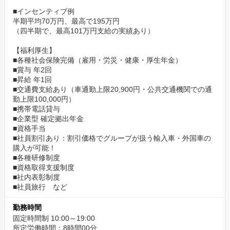
■インセンティブ例
半期平均70万円、最高で195万円
（四半期で、最高101万円支給の実績あり）
【福利厚生】
■各種社会保険完備（雇用・労災・健康・厚生年金）
■賞与 年2回
■昇給 年1回
■交通費支給あり（車通勤上限20,900円・公共交通機関での通
勤上限100,000円）
■携帯電話貸与
■企業型 確定拠出年金
■資格手当
■社員割引あり：割引価格でグループが扱う輸入車・外国車の
購入が可能！
■各種研修制度
■資格取得支援制度
■社内表彰制度
■社員旅行 など
勤務時間
固定時間制 10:00～19:00
所定労働時間：8時間00分