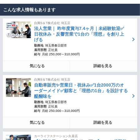
こんな求人情報もあります
自興S＆T株式会社 埼玉店
法人営業｜ 昨年度賞与7.4ヶ月｜未経験歓迎✅
日祝休み・反響営業で1台の「理想」を創り上
げる
勤務地
埼玉県春日部市
雇用形態
正社員
給与
月給 250,000～310,000円
気になる
詳細を見る
自興S＆T株式会社 埼玉店
自動車販売✨営業日・祝休み✅1台2000万のオ
ーダーメイド✅顧客と「理想の1台」を設計する
醍醐味を
勤務地
埼玉県春日部市
雇用形態
正社員
給与
月給 250,000～310,000円
気になる
詳細を見る
カーライフステーション久喜店