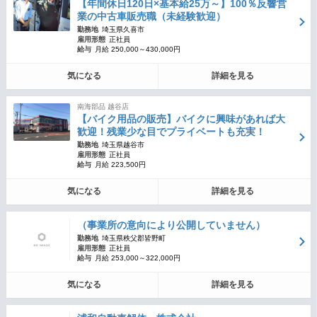
【年間休日120日×基本給25万～】100％反響営
業の中古車販売職（未経験歓迎）
勤務地
埼玉県久喜市
雇用形態
正社員
給与
月給 250,000～430,000円
気になる
詳細を見る
南海部品 越谷店
【バイク用品の販売】バイクに興味があれば大
歓迎！残業少な目でプライベートも充実！
勤務地
埼玉県越谷市
雇用形態
正社員
給与
月給 223,500円
気になる
詳細を見る
（事業所の意向により公開していません）
勤務地
埼玉県秩父郡皆野町
雇用形態
正社員
給与
月給 253,000～322,000円
気になる
詳細を見る