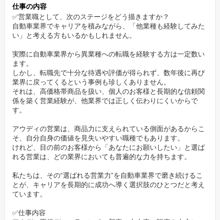
く、営業スキルが研ぎ澄まされていきます。
仕事の内容
✅営業職として、次のステージをどう描きますか？
継続的に成果を出せる環境が整っている
自動車業界でキャリアを積みながら、「他業種も経験してみた
い」と考える方もいるかもしれません。
高価格帯の商品を扱う営業職として、計画的なアプローチや提案
実際に自動車業界から異業種への転職を経験する方は一定数い
の質が継続的な成果につながる環境です。
ます。
すぐに結果を求められるのではなく、顧客の信頼を積み重ねるこ
しかし、転職先で十分な待遇や評価が得られず、数年後に再び
とを重視。
業界に戻ってくるという事例も珍しくありません。
それは、高価格帯商品を扱い、個人のお客様と長期的な信頼関
実力をじっくり発揮したい方や、長期的に評価されたい方にとっ
係を築く営業経験が、他業界では正しく伝わりにくいからで
て理想的な職場です。
す。
月々の成果に応じたインセンティブ制度を導入しており、努力や
アウディの営業は、商品力に支えられている側面があるからこ
工夫がダイレクトに報酬へ反映されます。
そ、自分自身の価値を見失いやすい職種でもあります。
けれど、目の前のお客様から「あなたにお願いしたい」と選ば
営業として磨ける“提案の幅”と対話の深さ
れる営業は、どの業界においても普遍的な力を持ちます。
高価格帯・多様なモデルを扱うアウディでは、お客様の用途やラ
私たちは、その“選ばれる営業力”を自動車業界で磨き続けるこ
イフスタイルに合わせたカスタマイズ提案が求められます。
とが、キャリアを長期的に成功へ導く選択肢のひとつだと考え
ています。
単純なスペック紹介ではなく、会話の中から“本当に求めているも
の”を引き出し、最適な一台をご案内する力が鍛えられる環境で
✅仕事内容
す。