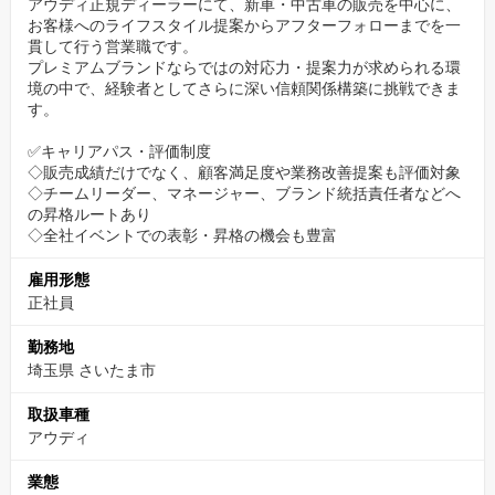
アウディ正規ディーラーにて、新車・中古車の販売を中心に、
お客様へのライフスタイル提案からアフターフォローまでを一
貫して行う営業職です。
“営業経験者”を正当に評価する社風
プレミアムブランドならではの対応力・提案力が求められる環
境の中で、経験者としてさらに深い信頼関係構築に挑戦できま
自動車業界はもちろん、他業界で培った営業スキルも、プロセス
す。
と成果の両面からしっかり評価します。
成果主義でありながら、単なる売上至上主義ではない点も特徴。
✅キャリアパス・評価制度
経験を積んだ営業職として、正当な評価と報酬を得たい方にふさ
◇販売成績だけでなく、顧客満足度や業務改善提案も評価対象
◇チームリーダー、マネージャー、ブランド統括責任者などへ
わしい環境です。
の昇格ルートあり
他業界で軽視されがちな営業経験を、当社では実績・プロセスと
◇全社イベントでの表彰・昇格の機会も豊富
もに正面から評価。
雇用形態
次のステージへ進むための土台が整っています。
正社員
勤務地
埼玉県 さいたま市
取扱車種
アウディ
業態