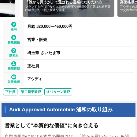
「誰から買うか」で選ばれる営業になりたい方
高価格帯の商材を扱いな
ブランド力だけでなく、自分の提案や信頼関係で選ばれる営業
アウディのような高単価商材
に成長したい方に最適な環境。
や交渉力の強化につながりま
月給 320,000～460,000円
給与
営業・販売
募集職種
埼玉県 さいたま市
勤務地
正社員
雇用形態
アウディ
取扱車種
正社員
第二新卒歓迎
U・Iターン歓迎
Audi Approved Automobile 浦和の取り組み
営業として“本質的な価値”に向き合える
自動車販売における本当の面白さは、「誰から買いたいか」を問