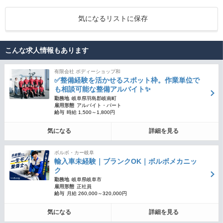
気になるリストに保存
こんな求人情報もあります
有限会社 ボディーショップ和
✅整備経験を活かせるスポット枠。作業単位で
も相談可能な整備アルバイト✨
勤務地
岐阜県羽島郡岐南町
雇用形態
アルバイト・パート
給与
時給 1,500～1,800円
気になる
詳細を見る
ボルボ・カー岐阜
輸入車未経験｜ブランクOK｜ボルボメカニッ
ク
勤務地
岐阜県岐阜市
雇用形態
正社員
給与
月給 260,000～320,000円
気になる
詳細を見る