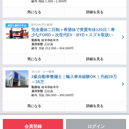
給与
時給 1,300～1,500円
気になる
詳細を見る
BYD AUTO 岐阜
完全週休二日制＋希望休で実質年休120日！希
少なFORD＋次世代EV・BYD＋スズキ取扱い
勤務地
岐阜県岐阜市
雇用形態
正社員
給与
月給 212,000～304,000円
気になる
詳細を見る
ボルボ・カー岐阜
2級自動車整備士｜輸入車未経験OK｜月給29万
～35万
勤務地
岐阜県岐阜市
雇用形態
正社員
給与
月給 290,000～350,000円
気になる
詳細を見る
会員登録
ログイン