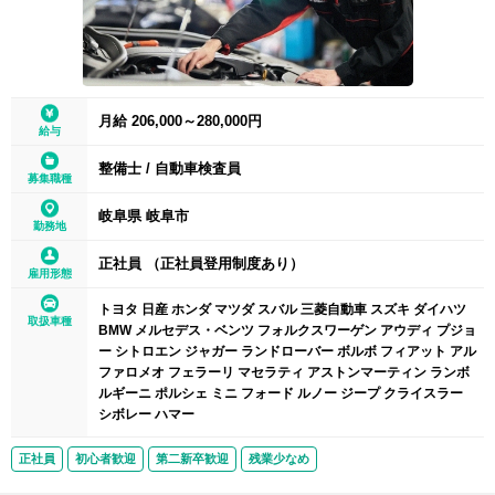
月給 206,000～280,000円
給与
整備士
/
自動車検査員
募集職種
岐阜県 岐阜市
勤務地
正社員 （正社員登用制度あり）
雇用形態
トヨタ 日産 ホンダ マツダ スバル 三菱自動車 スズキ ダイハツ
取扱車種
BMW メルセデス・ベンツ フォルクスワーゲン アウディ プジョ
ー シトロエン ジャガー ランドローバー ボルボ フィアット アル
ファロメオ フェラーリ マセラティ アストンマーティン ランボ
ルギーニ ポルシェ ミニ フォード ルノー ジープ クライスラー
シボレー ハマー
正社員
初心者歓迎
第二新卒歓迎
残業少なめ