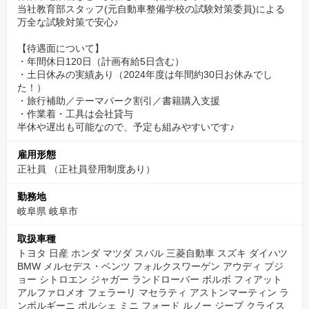
当社教育部スタッフ(元自動車整備学校の試験対策委員)による
万全な試験対策で安心♪
【待遇面について】
・年間休日120日（計画有給5日含む）
・土日休みの実績あり（2024年度は年間約30日お休みでし
た！）
・旅行補助／テーマパーク割引／書籍購入支援
・作業着・工具は会社貸与
半休や遅出も可能なので、予定も組みやすいです♪
雇用形態
正社員 （正社員登用制度あり）
勤務地
岐阜県 岐阜市
取扱車種
トヨタ 日産 ホンダ マツダ スバル 三菱自動車 スズキ ダイハツ
BMW メルセデス・ベンツ フォルクスワーゲン アウディ プジ
ョー シトロエン ジャガー ランドローバー ボルボ フィアット
アルファロメオ フェラーリ マセラティ アストンマーティン ラ
ンボルギーニ ポルシェ ミニ フォード ルノー ジープ クライス