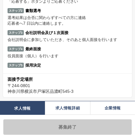
「応募する」ボタンよりご応募ください
書類選考
ステップ2
選考結果は合否に関わらずすべての方に連絡
応募者へ7 日以内に連絡します。
会社説明会及び１次面接
ステップ3
会社説明会に参加していただき、そのあと個人面接を行います
最終面接
ステップ4
役員面接（個人）を行います
採用決定
ステップ5
面接予定場所
〒244-0801
神奈川県横浜市戸塚区品濃町545-3
求人情報詳細
企業情報
求人情報
募集終了