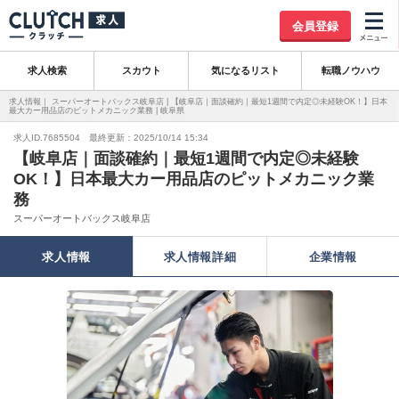
会員登録
求人検索
スカウト
気になるリスト
転職ノウハウ
求人情報｜ スーパーオートバックス岐阜店 | 【岐阜店｜面談確約｜最短1週間で内定◎未経験OK！】日本
最大カー用品店のピットメカニック業務 | 岐阜県
求人ID.7685504 最終更新：2025/10/14 15:34
【岐阜店｜面談確約｜最短1週間で内定◎未経験
OK！】日本最大カー用品店のピットメカニック業
務
スーパーオートバックス岐阜店
求人情報
求人情報詳細
企業情報