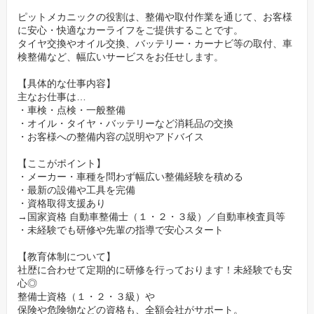
ピットメカニックの役割は、整備や取付作業を通じて、お客様
に安心・快適なカーライフをご提供することです。
タイヤ交換やオイル交換、バッテリー・カーナビ等の取付、車
検整備など、幅広いサービスをお任せします。
【具体的な仕事内容】
主なお仕事は…
・車検・点検・一般整備
・オイル・タイヤ・バッテリーなど消耗品の交換
・お客様への整備内容の説明やアドバイス
【ここがポイント】
・メーカー・車種を問わず幅広い整備経験を積める
・最新の設備や工具を完備
・資格取得支援あり
→国家資格 自動車整備士（１・２・３級）／自動車検査員等
・未経験でも研修や先輩の指導で安心スタート
【教育体制について】
社歴に合わせて定期的に研修を行っております！未経験でも安
心◎
整備士資格（１・２・３級）や
保険や危険物などの資格も、全額会社がサポート。