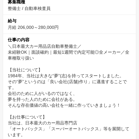
募集職種
整備士
/
自動車検査員
給与
月給 206,000～280,000円
仕事の内容
＼日本最大カー用品店自動車整備士／
未経験OK｜面談確約｜最短1週間で内定可能◎全メーカー／全
車種取り扱い
【当社について】
1984年、当社は大きな“夢”(志)を持ってスタートしました。
その“夢”というのは「良い会社(店舗)作り」に邁進することで
す。
会社のために人がいるのではなく、
夢を持った人のために会社がある。
そんな存在価値の高い会社を一緒に作っていきましょう！
【お仕事について】
当社は、日本最大のカー用品専門店
「オートバックス」「スーパーオートバックス」等を展開して
います。