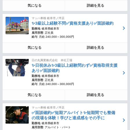
気になる
詳細を見る
マッハ車検 岐阜市ノ坪店
✨3級以上経験不問✅資格支援あり✅面談確約
勤務地
岐阜県岐阜市
雇用形態
正社員
給与
月給 240,000～300,000円
気になる
詳細を見る
日の丸興業株式会社 本社工場
✨日祝休み✨3級以上経験問わず✅資格取得支援
あり✅面談確約
勤務地
岐阜県岐阜市
雇用形態
正社員
給与
月給 240,000～300,000円
気になる
詳細を見る
マッハ車検 岐阜市ノ坪店
✅面談確約✅短期アルバイト✨短期間でも整備
の現場を体験！学びと達成感をその手に
勤務地
岐阜県岐阜市
雇用形態
アルバイト・パート