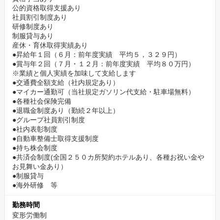
公的資格取得支援あり
社員割引制度あり
研修制度あり
制服貸与あり
産休・育休取得実績あり
●昇給年１回（６月：前年度実績 平均５，３２９円）
●賞与年２回（７月・１２月：前年度実績 平均８０万円）
※業績と個人実績を加味して支給します
●交通費全額支給（社内規定あり）
●マイカー通勤可（当社規定ガソリン代支給・駐車場無料）
●各種社会保険完備
●退職金制度あり（勤続２年以上）
●グループ社員割引制度
●社内表彰制度
●自動車整備士取得支援制度
●持ち株会制度
●共済会制度(全国２５０カ所契約ホテルあり、各種お祝い金や
お見舞い金あり）
●制服貸与
●海外研修 等
勤務時間
変形労働制