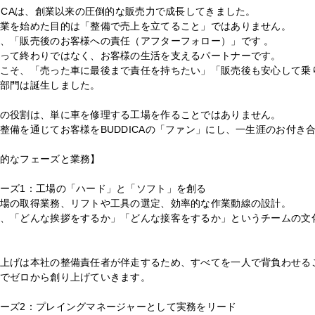
DICAは、創業以来の圧倒的な販売力で成長してきました。
業を始めた目的は「整備で売上を立てること」ではありません。
、「販売後のお客様への責任（アフターフォロー）」です 。
って終わりではなく、お客様の生活を支えるパートナーです。
こそ、「売った車に最後まで責任を持ちたい」「販売後も安心して乗
部門は誕生しました。
の役割は、単に車を修理する工場を作ることではありません。
整備を通じてお客様をBUDDICAの「ファン」にし、一生涯のお付き
的なフェーズと業務】
ーズ1：工場の「ハード」と「ソフト」を創る
場の取得業務、リフトや工具の選定、効率的な作業動線の設計。
、「どんな挨拶をするか」「どんな接客をするか」というチームの文
上げは本社の整備責任者が伴走するため、すべてを一人で背負わせる
でゼロから創り上げていきます。
ーズ2：プレイングマネージャーとして実務をリード