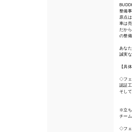
BUD
整備事
原点は
車は売
だから
の整備
あなた
誠実な
【具体
◇フェ
認証工
そして
※立ち
チーム
◇フェ