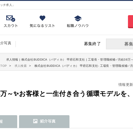
ッチ求人」
紹介写真
募集終了
募集
求人情報 | 株式会社BUDDICA（バディカ） 甲府石和支社 | 工場長・管理職候補✅月給3
TOP
求人検索
株式会社BUDDICA（バディカ） 甲府石和支社- 工場長・管理職候補
情報更新日：
8万～✨お客様と一生付き合う循環モデルを