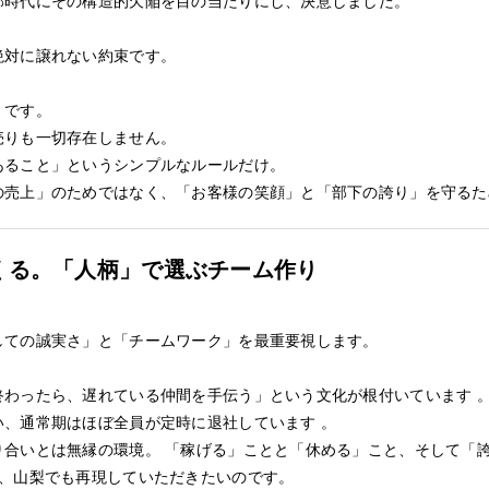
部時代にその構造的欠陥を目の当たりにし、決意しました。
絶対に譲れない約束です。
」です。
売りも一切存在しません。
あること」というシンプルなルールだけ。
の売上」のためではなく、「お客様の笑顔」と「部下の誇り」を守るた
くる。「人柄」で選ぶチーム作り
しての誠実さ」と「チームワーク」を最重要視します。
終わったら、遅れている仲間を手伝う」という文化が根付いています 
、通常期はほぼ全員が定時に退社しています 。
り合いとは無縁の環境。 「稼げる」ことと「休める」こと、そして「
を、山梨でも再現していただきたいのです。