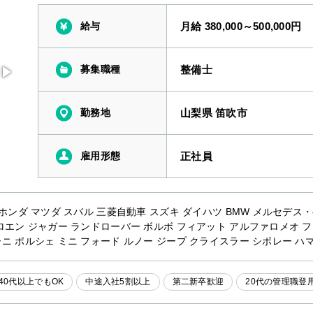
給与
月給 380,000～500,000円
募集職種
整備士
勤務地
山梨県 笛吹市
雇用形態
正社員
 ホンダ マツダ スバル 三菱自動車 スズキ ダイハツ BMW メルセデス
ロエン ジャガー ランドローバー ボルボ フィアット アルファロメオ 
ニ ポルシェ ミニ フォード ルノー ジープ クライスラー シボレー ハマ
40代以上でもOK
中途入社5割以上
第二新卒歓迎
20代の管理職登