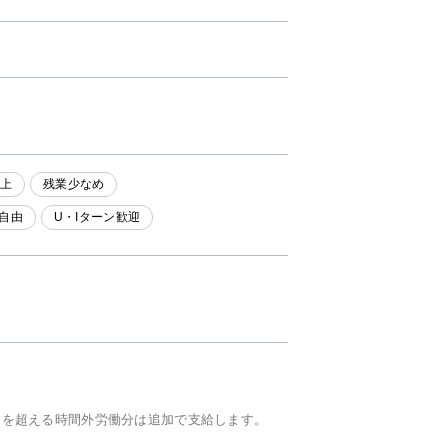
以上
残業少なめ
自由
U・Iターン歓迎
間を超える時間外労働分は追加で支給します。