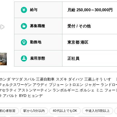
給与
月給 250,000～300,000円
募集職種
受付
/
その他
勤務地
東京都 港区
雇用形態
正社員
 ホンダ マツダ スバル 三菱自動車 スズキ ダイハツ 三菱ふそう いすゞ 
フォルクスワーゲン アウディ プジョー シトロエン ジャガー ランドロ
マセラティ アストンマーティン ランボルギーニ ポルシェ ミニ フォー
 アバルト BYD ヒョンデ
初心者歓迎
駅から5分以内
40代以上でもOK
中途入社5割以上