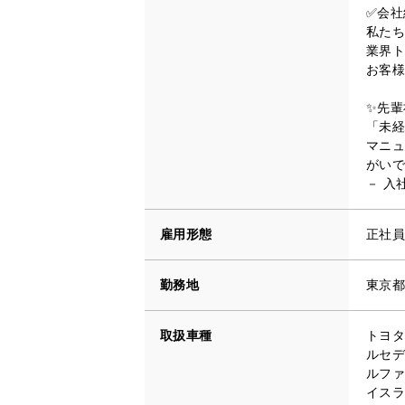
✅会社
私たち
業界ト
お客様
✨先輩
「未経
マニュ
がいで
－ 入
雇用形態
正社員
勤務地
東京都
取扱車種
トヨタ
ルセデ
ルファ
イスラ