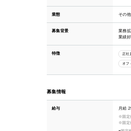
業態
その
募集背景
業務拡
業績好
特徴
正社
オフ
募集情報
給与
月給 2
※固定
※固定
■固定残