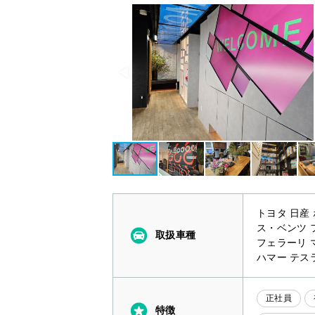
トヨタ 日産
ス・ベンツ 
取扱車種
フェラーリ 
ハマー テスラ
正社員
特徴