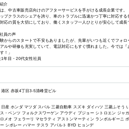
紹介
は、中古車販売店向けのアフターサービスを手がける成長企業です。
ップクラスのシェアを誇り、車のトラブルに迅速かつ丁寧に対応する
対応の質を大切にしており、働くスタッフ一人ひとりが安心して成長
社員の声
験からのスタートで不安もありましたが、先輩がいつも近くでフォロ
アルや研修も充実していて、電話対応にもすぐ慣れました。今では『
す！」
社1年目・20代女性社員
 港区 赤坂4丁目3-5清峰堂ビル
 日産 ホンダ マツダ スバル 三菱自動車 スズキ ダイハツ 三菱ふそう い
ス・ベンツ フォルクスワーゲン アウディ プジョー シトロエン ジャガ
ロメオ フェラーリ マセラティ アストンマーティン ランボルギーニ ポ
ー シボレー ハマー テスラ アバルト BYD ヒョンデ