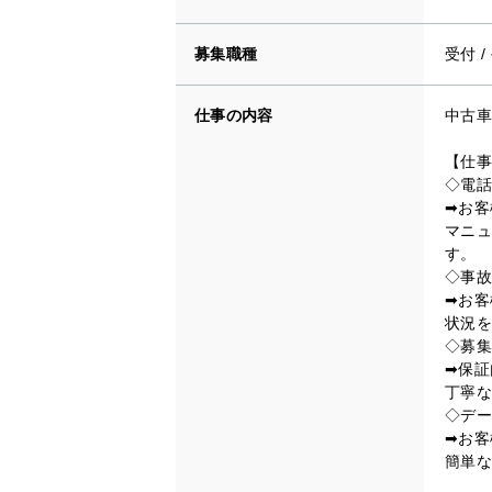
募集職種
受付
/
仕事の内容
中古車
【仕事
◇電話
➡お客
マニュ
す。
◇事故
➡お客
状況を
◇募集
➡保証
丁寧な
◇デー
➡お客
簡単な