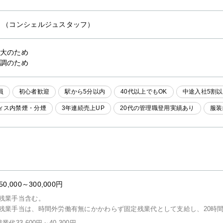
他
（コンシェルジュスタッフ）
大のため
調のため
員
初心者歓迎
駅から5分以内
40代以上でもOK
中途入社5割
ィス内禁煙・分煙
3年連続売上UP
20代の管理職登用実績あり
服装
50,000～300,000円
残業手当含む。
残業手当は、時間外労働有無にかかわらず固定残業代として支給し、20時
業代33,600円～40,300円