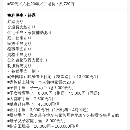
■50代／入社20年／工場長：約720万
福利厚生・待遇
昇給あり
交通費支給あり
住宅手当・家賃補助あり
寮、社宅あり
家族手当あり
役職手当あり
資格手当あり
公的資格取得支援あり
制服貸与あり
＜各種手当一例＞
■(全国職）独身借上社宅（28歳迄）：13,000円/月
■家族借上社宅：本人負担家賃の20％
■子供手当：子一人につき7,000円/月
■子女教育手当：8,000円（別居）/ 3,000円（同居)
■大都市手当：7,500円/月
■単身赴任手当：45,000円/月
■正月手当：3,000円/日（1日勤務：4時間超）
■帰省手当：単身赴任地から家族居住地までの旅費を毎月支給
■母子父子家庭手当：8,000円/月
■指定工場長：10,000円～100,000円/月