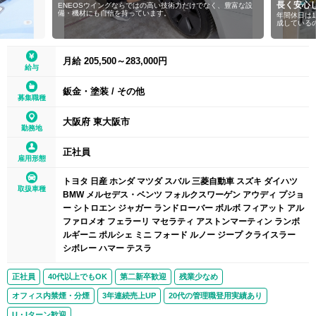
長く安心
ENEOSウイングならではの高い技術力だけでなく、豊富な設
備・機材にも自信を持っています。
年間休日は
成している
月給 205,500～283,000円
給与
鈑金・塗装
/
その他
募集職種
大阪府 東大阪市
勤務地
正社員
雇用形態
トヨタ 日産 ホンダ マツダ スバル 三菱自動車 スズキ ダイハツ
取扱車種
BMW メルセデス・ベンツ フォルクスワーゲン アウディ プジョ
ー シトロエン ジャガー ランドローバー ボルボ フィアット アル
ファロメオ フェラーリ マセラティ アストンマーティン ランボ
ルギーニ ポルシェ ミニ フォード ルノー ジープ クライスラー
シボレー ハマー テスラ
正社員
40代以上でもOK
第二新卒歓迎
残業少なめ
オフィス内禁煙・分煙
3年連続売上UP
20代の管理職登用実績あり
U・Iターン歓迎