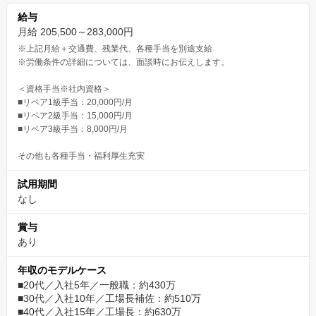
給与
月給 205,500～283,000円
※上記月給＋交通費、残業代、各種手当を別途支給
※労働条件の詳細については、面談時にお伝えします。
＜資格手当※社内資格＞
■リペア1級手当：20,000円/月
■リペア2級手当：15,000円/月
■リペア3級手当：8,000円/月
その他も各種手当・福利厚生充実
試用期間
なし
賞与
あり
年収のモデルケース
■20代／入社5年／一般職：約430万
■30代／入社10年／工場長補佐：約510万
■40代／入社15年／工場長：約630万