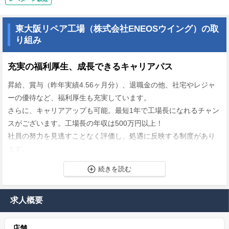
東大阪リペア工場（株式会社ENEOSウイング）の取
り組み
充実の福利厚生、成長できるキャリアパス
昇給、賞与（昨年実績4.56ヶ月分）、退職金の他、社宅やレジャ
ーの優待など、福利厚生も充実しています。
さらに、キャリアアップも可能。最短1年で工場長になれるチャン
スがございます。工場長の年収は500万円以上！
社員の努力を見逃すことなく評価し、処遇に反映する制度があり
ます。
長く安心して働くことができます
年間休日は125日！さらに、シフトのローテーションを毎月作成し
求人概要
ているので希望休も取りやすい環境です。
ワークライフバランスも、なりたいキャリアパスも叶う環境だか
店舗