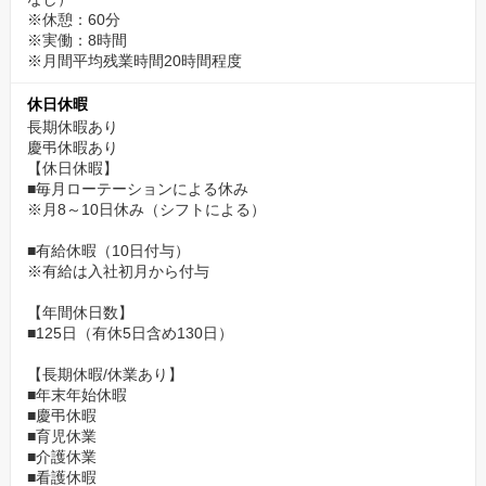
※休憩：60分
※実働：8時間
※月間平均残業時間20時間程度
休日休暇
長期休暇あり
慶弔休暇あり
【休日休暇】
■毎月ローテーションによる休み
※月8～10日休み（シフトによる）
■有給休暇（10日付与）
※有給は入社初月から付与
【年間休日数】
■125日（有休5日含め130日）
【長期休暇/休業あり】
■年末年始休暇
■慶弔休暇
■育児休業
■介護休業
■看護休暇