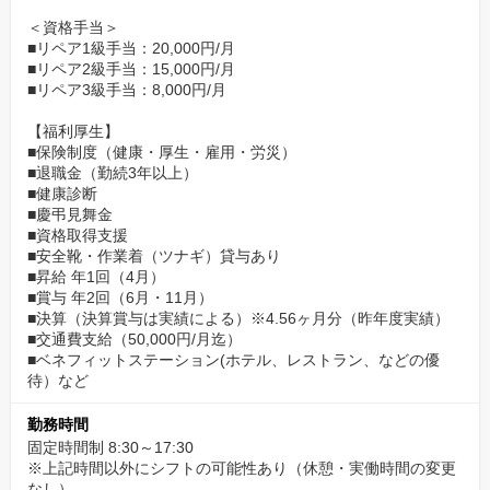
＜資格手当＞
■リペア1級手当：20,000円/月
■リペア2級手当：15,000円/月
■リペア3級手当：8,000円/月
【福利厚生】
■保険制度（健康・厚生・雇用・労災）
■退職金（勤続3年以上）
■健康診断
■慶弔見舞金
■資格取得支援
■安全靴・作業着（ツナギ）貸与あり
■昇給 年1回（4月）
■賞与 年2回（6月・11月）
■決算（決算賞与は実績による）※4.56ヶ月分（昨年度実績）
■交通費支給（50,000円/月迄）
■ベネフィットステーション(ホテル、レストラン、などの優
待）など
勤務時間
固定時間制 8:30～17:30
※上記時間以外にシフトの可能性あり（休憩・実働時間の変更
なし）