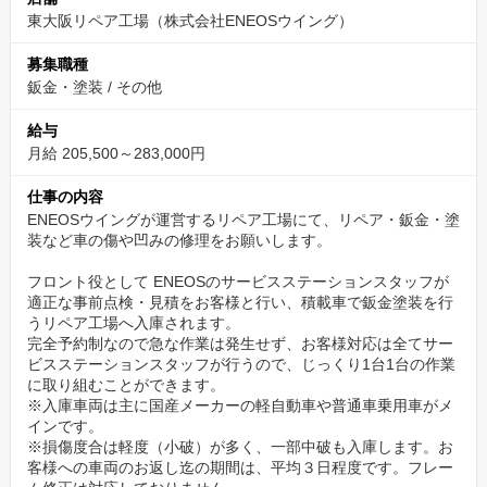
ら、勤続10年、40年と長く勤務してくれるスタッフが多いことも
東大阪リペア工場（株式会社ENEOSウイング）
自慢です。
募集職種
人間関係良好でとても風通しが良く働きやすい環境です。応募お
鈑金・塗装
/
その他
待ちしております！
給与
月給 205,500～283,000円
技術系の研修もしっかり！会社負担で車体整備士資格
の取得も支援
仕事の内容
ENEOSウイングが運営するリペア工場にて、リペア・鈑金・塗
鈑金や塗装業務の技術向上の為に、外部講師を招いての研修など
装など車の傷や凹みの修理をお願いします。
もあります！
車体整備士資格の取得も推奨しており、受講料や受験料等は会社
フロント役として ENEOSのサービスステーションスタッフが
適正な事前点検・見積をお客様と行い、積載車で鈑金塗装を行
が全て負担しています。
うリペア工場へ入庫されます。
講習などの時間も勤務内で参加して頂くのでご安心ください。
完全予約制なので急な作業は発生せず、お客様対応は全てサー
ビスステーションスタッフが行うので、じっくり1台1台の作業
に取り組むことができます。
※入庫車両は主に国産メーカーの軽自動車や普通車乗用車がメ
インです。
※損傷度合は軽度（小破）が多く、一部中破も入庫します。お
客様への車両のお返し迄の期間は、平均３日程度です。フレー