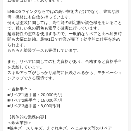
ム修正は対応しておりません。
ENEOSウイングならではの高い技術力だけでなく、豊富な設
備・機材にも自信を持っています。
例えば塗装に関しては、高性能の測定器や調色機を用いること
で、難しい色の調色も素早く確実に行っています。
超速乾性の塗料を使用するので、一般的なリペアと比べ所要時
間も大幅に短縮。最短1日で作業が完了！効率的に仕事を進め
られます。
もちろん塗装ブースも完備しています。
また、リペアに関しての社内資格があり、合格すると資格手当
を支給しています。
スキルアップがしっかり給与に反映されるから、モチベーショ
ンアップできる環境です。
＜資格手当＞
■リペア1級手当：20,000円/月
■リペア2級手当：15,000円/月
■リペア3級手当：8,000円/月
【具体的な業務内容】
＜鈑金業務＞
■線キズ・スリキズ、えぐれキズ、へこみキズ等のリペア