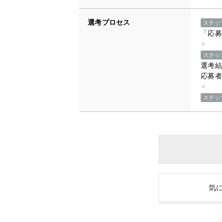
選考プロセス
ステッ
「応募
▼
ステッ
選考結
応募者
▼
ステッ
気