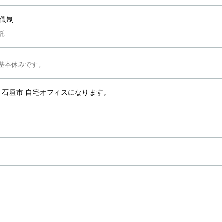
働制
託
基本休みです。
 石垣市 自宅オフィスになります。