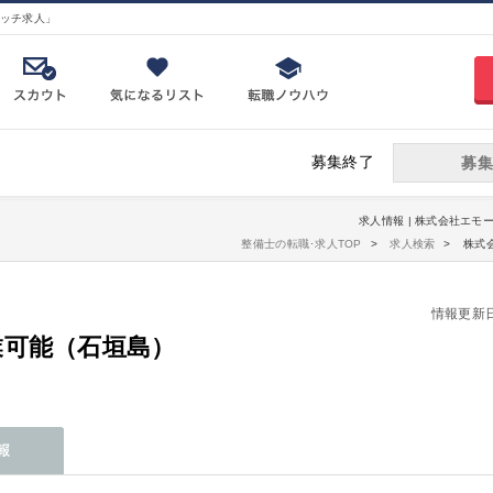
ッチ求人」
募集終了
募集
求人情報 | 株式会社エモ
整備士の転職･求人TOP
求人検索
株式
情報更新日：2
業可能（石垣島）