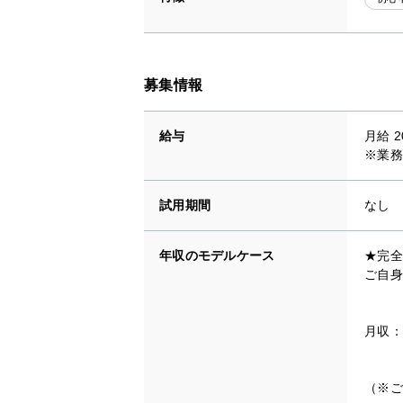
募集情報
給与
月給 2
※業務
試用期間
なし
年収のモデルケース
★完全
ご自身
月収：
（※ご