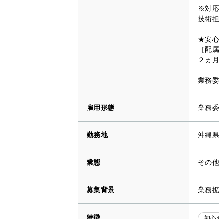
※対応
技術担
★安心
［配属
２ヵ月
業務委
雇用形態
業務委
勤務地
沖縄県
業態
その
募集背景
業務拡
特徴
初心