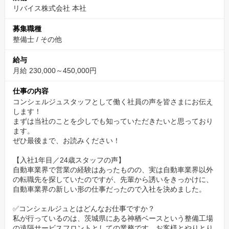
リバイス株式会社 本社
いですよ（笑）」
募集職種
自動車業界での経験が活かせし、キャリアチェンジ
整備士
/
その他
老若男女問わず、常に輝き続けられる環境づくりを目指していま
給与
す。
月給 230,000～450,000円
自動車整備工場のアドバイス係として業界経験をで活かして活躍
仕事の内容
できる環境となっています。
コンシェルジュスタッフとして働く社員の声を皆さまにお伝え
また、コールセンターでの職務経験がある方は、年齢を問わず大
します！
歓迎です。
まずは当社のことを少しでも知っていただきたいと思っており
その知識と経験で私達と一緒に自動車業界を盛り上げていきまし
ます。
ぜひ最後まで、お読みください！
ょう！
【入社1年目／24歳スタッフの声】
スキルを待遇に反映する人事制度
自動車業界で営業の経験はあったものの、実は自動車業界以外
の転職先を探していたのですが、先輩から誘いをきっかけに、
当社は年功序列によって給与を決める制度を設けておらず、地道
自動車業界の新しい形の仕事だったので入社を決めました。
にコツコツと仕事に励む人や見えない努力する人を評価。常にス
✅コンシェルジュとはどんなお仕事ですか？
キルアップに励んでもらえる環境です。
私が行っているのは、茨城県にある神栖ベースという整備工場
＜中途社員の声＞
の遠隔サービスフロントとしての業務です。お客様とやりとり