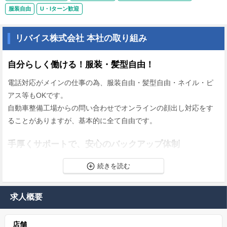
服装自由
U・Iターン歓迎
リバイス株式会社 本社の取り組み
自分らしく働ける！服装・髪型自由！
電話対応がメインの仕事の為、服装自由・髪型自由・ネイル・ピ
アス等もOKです。
自動車整備工場からの問い合わせでオンラインの顔出し対応をす
ることがありますが、基本的に全て自由です。
手厚くサポートで、安心のバックアップ体制
わからないことは先輩社員にすぐに相談できる環境です。
仕事に慣れるまで手厚くサポートします！
＜中途社員の声＞
求人概要
「私自身も整備士経験はないのですが、オペレーションはかなり
簡素化されているので問題なく作業できると思います！ある程度
店舗
はマニュアルがあるので、見ながらであれば業務に困ることはな