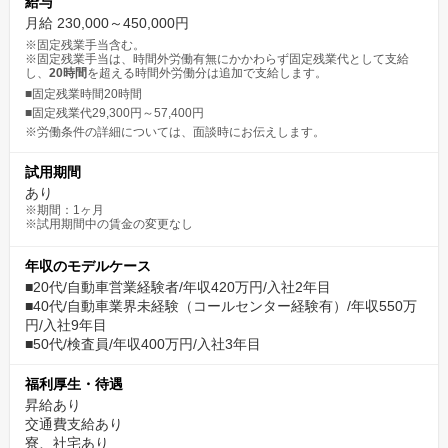
給与
月給 230,000～450,000円
※固定残業手当含む。
※固定残業手当は、時間外労働有無にかかわらず固定残業代として支給
し、
20時間
を超える時間外労働分は追加で支給します。
■固定残業時間20時間
■固定残業代29,300円～57,400円
※労働条件の詳細については、面談時にお伝えします。
試用期間
あり
※期間：1ヶ月
※試用期間中の賃金の変更なし
年収のモデルケース
■20代/自動車営業経験者/年収420万円/入社2年目
■40代/自動車業界未経験（コールセンター経験有）/年収550万
円/入社9年目
■50代/検査員/年収400万円/入社3年目
福利厚生・待遇
昇給あり
交通費支給あり
寮、社宅あり