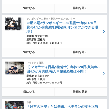
気になる
詳細を見る
ランボルギーニ麻布・横浜サービスセンター
≪新木場×ランボルギーニ≫整備士/年休120日/
賞与4.5か月実績/日曜定休/オンオフができる環
境！
勤務地
東京都江東区
雇用形態
正社員
給与
月給 285,000～345,000円
気になる
詳細を見る
マセラティ目黒
【 マセラティ目黒×整備士】年休120日/賞与年3
回4.5か月実績/輸入車整備経験は不問！
勤務地
東京都目黒区
雇用形態
正社員
給与
月給 285,000～365,000円
気になる
詳細を見る
本社
「経営の不安」とは無縁。ベテランの技を正当