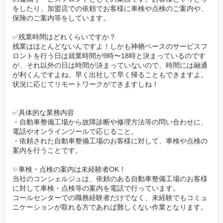
「業務の中で部品名がわからない場合は都度調べて、日々勉強で
をしたり、加盟店での依頼でお客様に車検や点検のご案内や、
保険のご案内等をしています。
すね。部品を覚えるとプロとしての知識も増えると前向きに捉え
ています！」
✅残業時間はどれくらいですか？
残業はほとんどないんですよ！しかも神栖ベースのサービスフ
ロントを行う日は就業時間が9時〜18時と決まっているのです
が、それ以外の日は時間が決まっていないので、時間には融通
が利くんですよね。早く出社して早く帰ることもできますよ。
状況に応じてリモートワークができますしね！
✅具体的な業務内容
・自動車整備工場から故障診断や修理方法等の問い合わせに、
電話やオンラインツールで応じること。
・依頼された自動車整備工場のお客様に対して、車検や点検の
案内を行うことです。
✨車検・点検の案内は未経験者OK！
当社のコンシェルジュは、依頼のある自動車整備工場のお客様
に対して車検・点検等の案内を電話で行っています。
コールセンターでの職務経験者だけでなく、未経験でもコミュ
ニケーションが取れる方であれば難しくない作業となります。