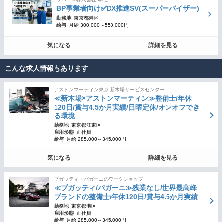
BP事業者向け✅DX推進SV(スーパーバイザー)
勤務地
東京都港区
給与
月給 300,000～550,000円
気になる
詳細を見る
こんな求人情報もあります
アストンマーティン東京 新木場サービスセンター
≪新木場×アストンマーティン≫整備士/年休
120日/賞与4.5か月実績/日曜定休/オンオフでき
る環境
勤務地
東京都江東区
雇用形態
正社員
給与
月給 285,000～345,000円
気になる
詳細を見る
ブガッティ・パガーニのワークショップ
≪ブガッティ/パガーニ≫残業なし/世界最高峰
ブランドの整備士/年休120日/賞与4.5か月実績
勤務地
東京都港区
雇用形態
正社員
給与
月給 285,000～345,000円