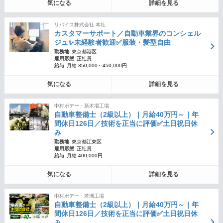
気になる
詳細を見る
リバイス株式会社 本社
カスタマーサポート／自動車業界のコンシェル
ジュ✨未経験者歓迎✅服装・髪型自由
勤務地
東京都港区
雇用形態
正社員
給与
月給 350,000～450,000円
気になる
詳細を見る
中村ボデー・新木場工場
自動車整備士（2級以上）｜月給40万円～｜年
間休日126日／技術を正当に評価✅土日祝日休
み
勤務地
東京都江東区
雇用形態
正社員
給与
月給 400,000円
気になる
詳細を見る
中村ボデー・若洲工場
自動車整備士（2級以上）｜月給40万円～｜年
間休日126日／技術を正当に評価✅土日祝日休
み