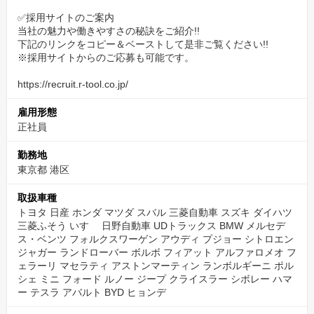
✅採用サイトのご案内
当社の魅力や働きやすさの秘訣をご紹介!!
下記のリンクをコピー＆ベーストして是非ご覧ください!!
※採用サイトからのご応募も可能です。
https://recruit.r-tool.co.jp/
雇用形態
正社員
勤務地
東京都 港区
取扱車種
トヨタ 日産 ホンダ マツダ スバル 三菱自動車 スズキ ダイハツ
三菱ふそう いすゞ 日野自動車 UDトラックス BMW メルセデ
ス・ベンツ フォルクスワーゲン アウディ プジョー シトロエン
ジャガー ランドローバー ボルボ フィアット アルファロメオ フ
ェラーリ マセラティ アストンマーティン ランボルギーニ ポル
シェ ミニ フォード ルノー ジープ クライスラー シボレー ハマ
ー テスラ アバルト BYD ヒョンデ