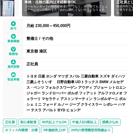
車検・点検の案内は未経験者OK
正社員と
コールセンターでの職務経験者だけでなく、未経験でもコミュ
年功序列で
ニケーションが取れる方であれば難しくない作業となります。
い努力する
す。
月給 230,000～450,000円
給与
整備士
/
その他
募集職種
東京都 港区
勤務地
正社員
雇用形態
トヨタ 日産 ホンダ マツダ スバル 三菱自動車 スズキ ダイハツ
取扱車種
三菱ふそう いすゞ 日野自動車 UDトラックス BMW メルセデ
ス・ベンツ フォルクスワーゲン アウディ プジョー シトロエン
ジャガー ランドローバー ボルボ フィアット アルファロメオ フ
ェラーリ マセラティ アストンマーティン ランボルギーニ ポル
シェ ミニ フォード ルノー ジープ クライスラー シボレー ハマ
ー テスラ アバルト BYD ヒョンデ
正社員
初心者歓迎
40代以上でもOK
中途入社5割以上
残業少なめ
オフィス内禁煙・分煙
3年連続売上UP
20代の管理職登用実績あり