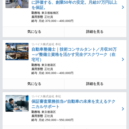
に評価する、創業50年の安定。月給37万円以上
を保証。
勤務地
東京都板橋区
雇用形態
正社員
給与
月給 370,000～400,000円
気になる
詳細を見る
リバイス株式会社 本社
自動車整備士｜技術コンサルタント／月収30万
～✅整備士資格を活かす完全デスクワーク（在
宅可）
勤務地
東京都港区
雇用形態
正社員
給与
月給 300,000～400,000円
気になる
詳細を見る
リバイス株式会社 本社
保証審査業務担当✅自動車の未来を支えるテク
ニカルサポート
勤務地
東京都港区
雇用形態
正社員
給与
月給 250,000～550,000円