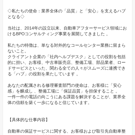
2014年の創業から着実に実績を重ね、誰もが知る大手企業とも業
◇私たちの使命：業界全体の「品質」と「安心」を支えるハブ
務提携を結んでいます 。
となる◇
国内初の中古車保証アプリをリリースするなど 、安定した基盤の
上で、常に新しい挑戦を続けています。
当社は、2014年の設立以来、自動車アフターサービス領域にお
けるBPOコンサルティング事業を展開してきました 。
『専門性』をオフィスで活かす：新しい働き方を実現
私たちの特徴は、単なる対外的なコールセンター業務に留まら
ないこと。
現場の暑さや寒さ、身体への負担から離れ、腰を据えて専門性を
クライアント企業の「社内ヘルプデスク」としての役割を包括
発揮できるオフィスワークです。
的に担い、お客様、中古車販売店、整備工場、部品業者、ロー
残業も少なく、プライベートの時間を大切にしながら働けます。
ドサービスといった、関わる全ての人々がスムーズに連携でき
る「ハブ」の役割を果たしています 。
少数精鋭のチームだからこそ、わからないことはすぐに相談でき
る、風通しの良い環境です 。
あなたの配属される修理審査部門の使命は、お客様に「安心
あなたの経験を長く、安心して活かし続けられます。
感」を醸成し 、整備工場に「保証品質」を担保すること 。
一件一件の電話の向こうにある課題を解決することが、業界全
体の信頼を築く一歩になると信じています。
【具体的な仕事内容】
自動車の保証サービスに関する、お客様および取引先自動車整