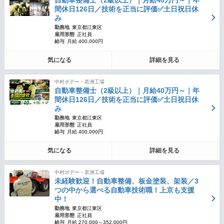
自動車整備士（2級以上）｜月給40万円～｜年
間休日126日／技術を正当に評価✅土日祝日休
み
勤務地
東京都江東区
雇用形態
正社員
給与
月給 400,000円
気になる
詳細を見る
中村ボデー・若洲工場
自動車整備士（2級以上）｜月給40万円～｜年
間休日126日／技術を正当に評価✅土日祝日休
み
勤務地
東京都江東区
雇用形態
正社員
給与
月給 400,000円
気になる
詳細を見る
中村ボデー・若洲工場
未経験歓迎！自動車整備、板金塗装、架装／3
つの中から選べる自動車技術職！上京も支援
中！
勤務地
東京都江東区
雇用形態
正社員
給与
月給 270,000～352,000円