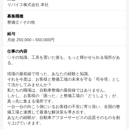
リバイス株式会社 本社
私たちは、少数精鋭で運営しているプロフェッショナル集団です
。
募集職種
一人ひとりの裁量が大きく、自分の意見やアイデアが事業に反映
整備士
/
その他
されやすい環境です。
給与
大企業にはないフラットな組織で、チームとしての一体感を持ち
月給 250,000～550,000円
ながら、主体的に仕事に取り組むことができます。
仕事の内容
『声』を『価値』に変える：データ分析への貢献
◇その知識、工具を置いた後も、もっと輝かせられる場所があ
る。
あなたとお客様との会話は、単なるやり取りでは終わりません。
その一つ一つが「VOC（顧客の声）」として蓄積され、事例デー
現場の最前線で培った、あなたの経験と知識。
それを今度は、お客様と整備工場の未来を守る「司令塔」とし
タとして傾向値が分析されます 。
て活かしてみませんか？
この分析結果は、クライアントの経営幹部へ共有され 、商品設計
私たちの職場は、自動車整備の最前線ではありません。
やサービス改善に活かされます。
しかし、お客様の「困った」と整備工場の「どうしよう」が、
真っ先に集まる場所です。
あなたの仕事が、企業の意思決定を支える価値ある情報になるの
一台一台の向こう側にいるお客様の不安に寄り添い、全国の整
です。
備工場と連携して最適な解決策を導き出す。
あなたの経験が、自動車アフターサービスの品質そのものを創
『安定』と『革新』の両立：安心して長く働ける基盤
り上げていきます。