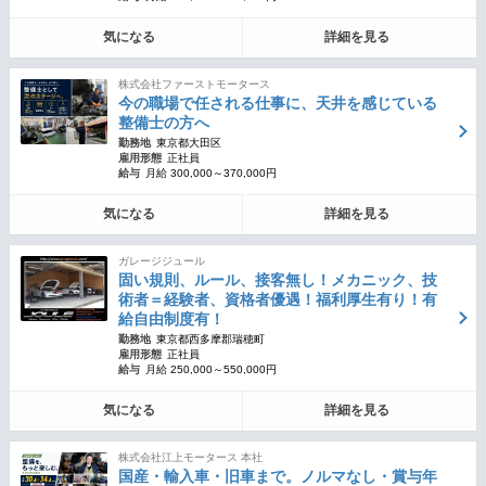
気になる
詳細を見る
株式会社ファーストモータース
今の職場で任される仕事に、天井を感じている
整備士の方へ
勤務地
東京都大田区
雇用形態
正社員
給与
月給 300,000～370,000円
気になる
詳細を見る
ガレージジュール
固い規則、ルール、接客無し！メカニック、技
術者＝経験者、資格者優遇！福利厚生有り！有
給自由制度有！
勤務地
東京都西多摩郡瑞穂町
雇用形態
正社員
給与
月給 250,000～550,000円
気になる
詳細を見る
株式会社江上モータース 本社
国産・輸入車・旧車まで。ノルマなし・賞与年