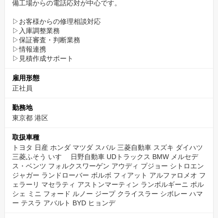
備工場からの電話応対が中心です。
▷お客様からの修理相談対応
▷入庫調整業務
▷保証審査・判断業務
▷情報連携
▷見積作成サポート
雇用形態
正社員
勤務地
東京都 港区
取扱車種
トヨタ 日産 ホンダ マツダ スバル 三菱自動車 スズキ ダイハツ
三菱ふそう いすゞ 日野自動車 UDトラックス BMW メルセデ
ス・ベンツ フォルクスワーゲン アウディ プジョー シトロエン
ジャガー ランドローバー ボルボ フィアット アルファロメオ フ
ェラーリ マセラティ アストンマーティン ランボルギーニ ポル
シェ ミニ フォード ルノー ジープ クライスラー シボレー ハマ
ー テスラ アバルト BYD ヒョンデ