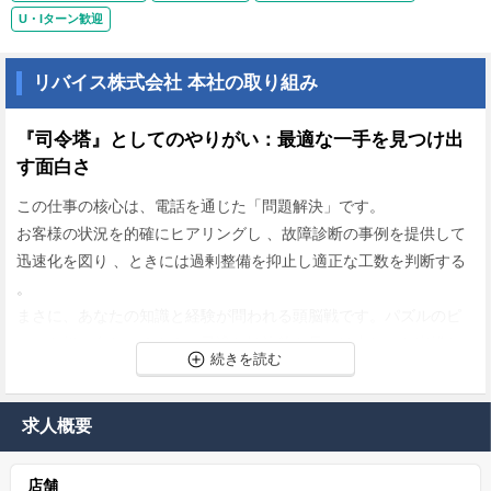
U・Iターン歓迎
リバイス株式会社 本社の取り組み
『司令塔』としてのやりがい：最適な一手を見つけ出
す面白さ
この仕事の核心は、電話を通じた「問題解決」です。
お客様の状況を的確にヒアリングし 、故障診断の事例を提供して
迅速化を図り 、ときには過剰整備を抑止し適正な工数を判断する
。
まさに、あなたの知識と経験が問われる頭脳戦です。パズルのピ
ースを組み合わせるように最適な解決策を見つけ出し、お客様と
整備工場の双方から「ありがとう」と言われる瞬間の達成感は格
別です。
求人概要
『プロ集団』としての一員：少数精鋭だからこその成
長環境
店舗