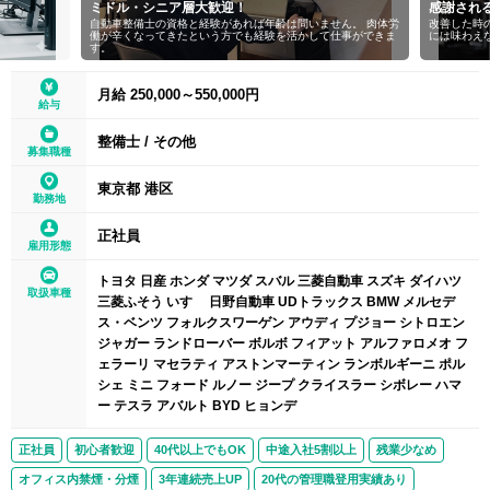
ミドル・シニア層大歓迎！
感謝され
自動車整備士の資格と経験があれば年齢は問いません。 肉体労
改善した時
働が辛くなってきたという方でも経験を活かして仕事ができま
には味わえ
す。
月給 250,000～550,000円
給与
整備士
/
その他
募集職種
東京都 港区
勤務地
正社員
雇用形態
トヨタ 日産 ホンダ マツダ スバル 三菱自動車 スズキ ダイハツ
取扱車種
三菱ふそう いすゞ 日野自動車 UDトラックス BMW メルセデ
ス・ベンツ フォルクスワーゲン アウディ プジョー シトロエン
ジャガー ランドローバー ボルボ フィアット アルファロメオ フ
ェラーリ マセラティ アストンマーティン ランボルギーニ ポル
シェ ミニ フォード ルノー ジープ クライスラー シボレー ハマ
ー テスラ アバルト BYD ヒョンデ
正社員
初心者歓迎
40代以上でもOK
中途入社5割以上
残業少なめ
オフィス内禁煙・分煙
3年連続売上UP
20代の管理職登用実績あり