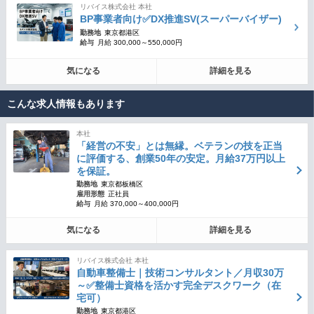
リバイス株式会社 本社
BP事業者向け✅DX推進SV(スーパーバイザー)
勤務地
東京都港区
給与
月給 300,000～550,000円
気になる
詳細を見る
こんな求人情報もあります
本社
「経営の不安」とは無縁。ベテランの技を正当
に評価する、創業50年の安定。月給37万円以上
を保証。
勤務地
東京都板橋区
雇用形態
正社員
給与
月給 370,000～400,000円
気になる
詳細を見る
リバイス株式会社 本社
自動車整備士｜技術コンサルタント／月収30万
～✅整備士資格を活かす完全デスクワーク（在
宅可）
勤務地
東京都港区