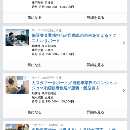
雇用形態
正社員
給与
月給 300,000～400,000円
気になる
詳細を見る
リバイス株式会社 本社
保証審査業務担当✅自動車の未来を支えるテク
ニカルサポート
勤務地
東京都港区
雇用形態
正社員
給与
月給 250,000～550,000円
気になる
詳細を見る
リバイス株式会社 本社
カスタマーサポート／自動車業界のコンシェル
ジュ✨未経験者歓迎✅服装・髪型自由
勤務地
東京都港区
雇用形態
正社員
給与
月給 350,000～450,000円
気になる
詳細を見る
中村ボデー・新木場工場