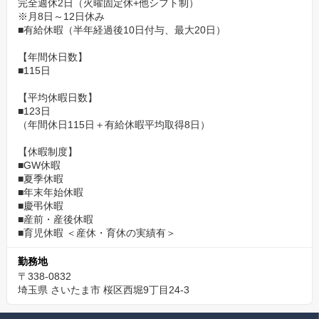
完全週休2日（火曜固定休+他シフト制）
※月8日～12日休み
■有給休暇（半年経過後10日付与、最大20日）
【年間休日数】
■115日
【平均休暇日数】
■123日
（年間休日115日＋有給休暇平均取得8日）
【休暇制度】
■GW休暇
■夏季休暇
■年末年始休暇
■慶弔休暇
■産前・産後休暇
■育児休暇 ＜産休・育休の実績有＞
勤務地
〒338-0832
埼玉県 さいたま市 桜区西堀9丁目24-3