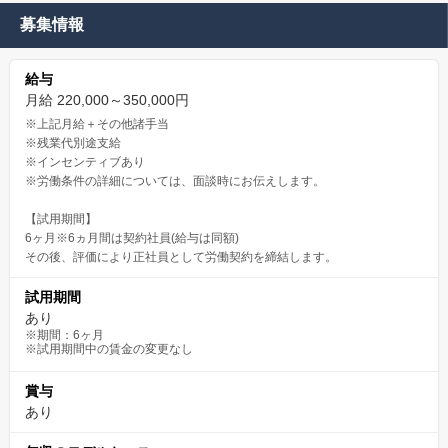
募集情報
給与
月給 220,000～350,000円
※上記月給＋その他諸手当
※残業代別途支給
※インセンティブあり
※労働条件の詳細については、面談時にお伝えします。
【試用期間】
6ヶ月※6ヵ月間は契約社員(給与は同額)
その後、評価により正社員として労働契約を締結します。
試用期間
あり
※期間：6ヶ月
※試用期間中の賃金の変更なし
賞与
あり