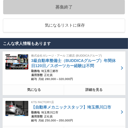
募集終了
気になるリストに保存
こんな求人情報もあります
株式会社ガレージ・アール 三郷店 (BUDDICAグループ)
3級自動車整備士（BUDDICAグループ）年間休
日120日／スポーツカー経験は不問
勤務地
埼玉県三郷市
雇用形態
正社員
給与
月給 280,000～320,000円
気になる
詳細を見る
KTS FACTORY店
【自動車メカニックスタッフ】埼玉県川口市
勤務地
埼玉県川口市
雇用形態
正社員
給与
月給 250,000～350,000円