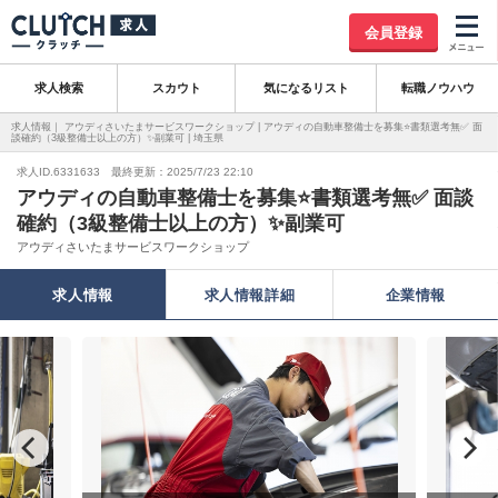
会員登録
求人検索
スカウト
気になるリスト
転職ノウハウ
求人情報｜ アウディさいたまサービスワークショップ | アウディの自動車整備士を募集⭐書類選考無✅ 面
談確約（3級整備士以上の方）✨副業可 | 埼玉県
求人ID.6331633 最終更新：2025/7/23 22:10
アウディの自動車整備士を募集⭐書類選考無✅ 面談
確約（3級整備士以上の方）✨副業可
アウディさいたまサービスワークショップ
求人情報
求人情報詳細
企業情報