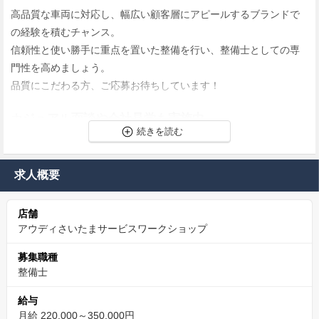
高品質な車両に対応し、幅広い顧客層にアピールするブランドで
の経験を積むチャンス。
信頼性と使い勝手に重点を置いた整備を行い、整備士としての専
門性を高めましょう。
品質にこだわる方、ご応募お待ちしています！
カジュアル面談や会社見学も実施中
★カジュアル面談とは？？
ご希望に応じてお電話やWEB面談にて選考ではないカジュアルな
求人概要
ご面会機会を設けます。
お時間は15分～30分ほどを予定しており、双方に質問などを行え
店舗
ればと考えております。
アウディさいたまサービスワークショップ
採否に影響はしませんので、安心してご参加下さい。
募集職種
CSR活動にも積極的
整備士
ゴルフ場跡地での植樹活動に参加し、森づくりのお手伝いをして
給与
います。
月給 220,000～350,000円