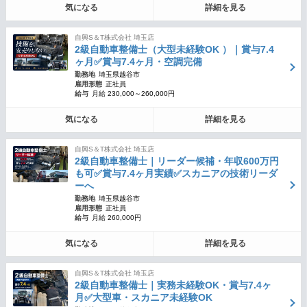
気になる
詳細を見る
自興S＆T株式会社 埼玉店
2級自動車整備士（大型未経験OK ）｜賞与7.4
ヶ月✅賞与7.4ヶ月・空調完備
勤務地
埼玉県越谷市
雇用形態
正社員
給与
月給 230,000～260,000円
気になる
詳細を見る
自興S＆T株式会社 埼玉店
2級自動車整備士｜リーダー候補・年収600万円
も可✅賞与7.4ヶ月実績✅スカニアの技術リーダ
ーへ
勤務地
埼玉県越谷市
雇用形態
正社員
給与
月給 260,000円
気になる
詳細を見る
自興S＆T株式会社 埼玉店
2級自動車整備士｜実務未経験OK・賞与7.4ヶ
月✅大型車・スカニア未経験OK