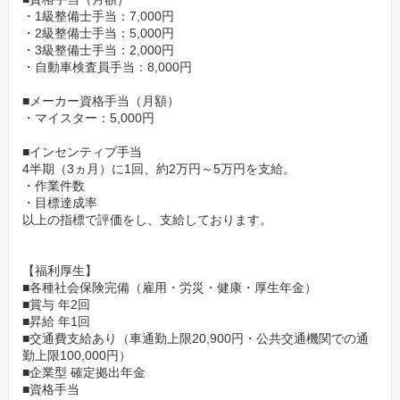
・1級整備士手当：7,000円
・2級整備士手当：5,000円
・3級整備士手当：2,000円
・自動車検査員手当：8,000円
■メーカー資格手当（月額）
・マイスター：5,000円
■インセンティブ手当
4半期（3ヵ月）に1回、約2万円～5万円を支給。
・作業件数
・目標達成率
以上の指標で評価をし、支給しております。
【福利厚生】
■各種社会保険完備（雇用・労災・健康・厚生年金）
■賞与 年2回
■昇給 年1回
■交通費支給あり（車通勤上限20,900円・公共交通機関での通
勤上限100,000円）
■企業型 確定拠出年金
■資格手当