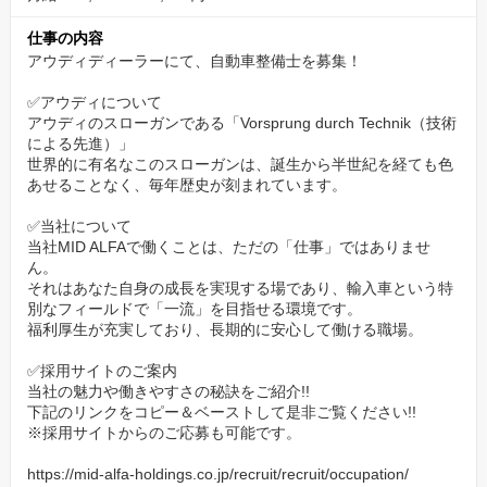
この地が再び豊かな森へと戻るには40〜50年もの長い歳月が必要
仕事の内容
であり、私たち自身がその完成を目にすることはありません。
アウディディーラーにて、自動車整備士を募集！
それでも、私たちの子どもやその次の世代には、ここが立派な森
へと戻っていることを願い活動を続けています。
✅アウディについて
アウディのスローガンである「Vorsprung durch Technik（技術
北海道日本ハムファイターズのオフィシャルスポンサ
による先進）」
世界的に有名なこのスローガンは、誕生から半世紀を経ても色
ー
あせることなく、毎年歴史が刻まれています。
当社は、オフィシャルスポンサーとして北海道日本ハムファイタ
✅当社について
ーズを応援しています。
当社MID ALFAで働くことは、ただの「仕事」ではありませ
熱狂的なファンの社員も在籍。
ん。
それはあなた自身の成長を実現する場であり、輸入車という特
別なフィールドで「一流」を目指せる環境です。
特別な体験を支えるための環境
福利厚生が充実しており、長期的に安心して働ける職場。
あなたの思いがあなたの人生を彩ります。
✅採用サイトのご案内
仕事はお金を稼ぐ手段だけではありません。
当社の魅力や働きやすさの秘訣をご紹介!!
仕事は人生を豊かにし、新しい価値観や感動をもたらす「人生の
下記のリンクをコピー＆ベーストして是非ご覧ください!!
※採用サイトからのご応募も可能です。
一部」と考えています。
当社には、そんな特別な体験を支えるための環境が整っていま
https://mid-alfa-holdings.co.jp/recruit/recruit/occupation/