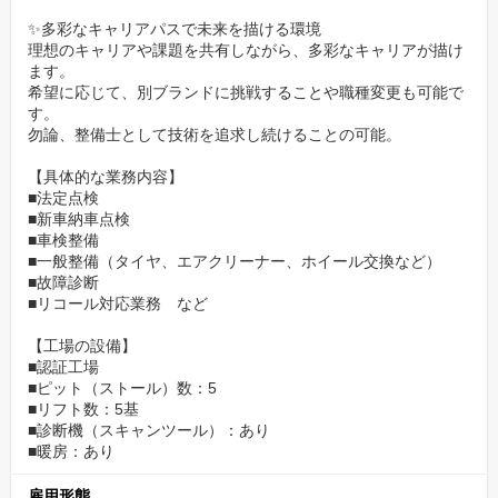
す。
✨多彩なキャリアパスで未来を描ける環境
理想のキャリアや課題を共有しながら、多彩なキャリアが描け
ます。
希望に応じて、別ブランドに挑戦することや職種変更も可能で
す。
勿論、整備士として技術を追求し続けることの可能。
【具体的な業務内容】
■法定点検
■新車納車点検
■車検整備
■一般整備（タイヤ、エアクリーナー、ホイール交換など）
■故障診断
■リコール対応業務 など
【工場の設備】
■認証工場
■ピット（ストール）数：5
■リフト数：5基
■診断機（スキャンツール）：あり
■暖房：あり
雇用形態