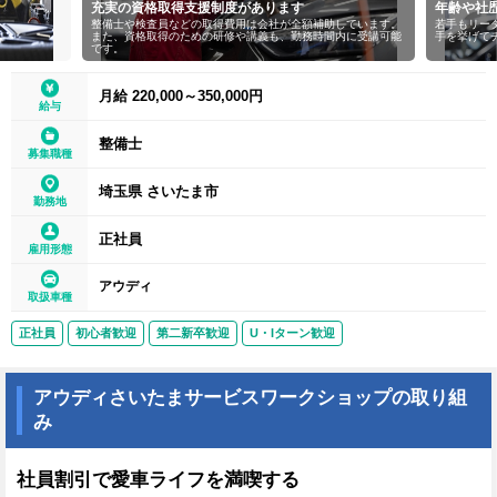
格取得支援制度があります
年齢や社歴関係なく、実力と実績
査員などの取得費用は会社が全額補助しています。
若手もリーダーやマネージャーとして活躍
取得のための研修や講義も、勤務時間内に受講可能
手を挙げてチャレンジすることが可能！
月給 220,000～350,000円
給与
整備士
募集職種
埼玉県 さいたま市
勤務地
正社員
雇用形態
アウディ
取扱車種
正社員
初心者歓迎
第二新卒歓迎
U・Iターン歓迎
アウディさいたまサービスワークショップの取り組
み
社員割引で愛車ライフを満喫する