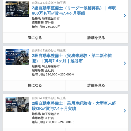
自興S＆T株式会社 埼玉店
2級自動車整備士（リーダー候補募集）｜年収
600万も可✅賞与7.4ヶ月実績
勤務地
埼玉県越谷市
雇用形態
正社員
給与
月給 260,000円
気になる
詳細を見る
自興S＆T株式会社 埼玉店
2級自動車整備士（実務未経験・第二新卒歓
迎）｜賞与7.4ヶ月｜越谷市
勤務地
埼玉県越谷市
雇用形態
正社員
給与
月給 210,000～230,000円
気になる
詳細を見る
自興S＆T株式会社 埼玉店
2級自動車整備士｜乗用車経験者・大型車未経
験OK✅賞与7.4ヶ月実績
勤務地
埼玉県越谷市
雇用形態
正社員
給与
月給 230,000～260,000円