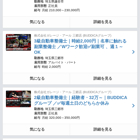
勤務地
埼玉県越谷市
雇用形態
正社員
給与
月給 210,000～230,000円
気になる
詳細を見る
株式会社ガレージ・アール 三郷店 (BUDDICAグループ)
3級自動車整備士｜時給2,000円｜名車に触れる
副業整備士 ／Wワーク歓迎✅副業可 、週１～
OK
勤務地
埼玉県三郷市
雇用形態
アルバイト・パート
給与
時給 2,000円
気になる
詳細を見る
株式会社ガレージ・アール 三郷店 (BUDDICAグループ)
2級自動車整備士｜経験者・32万～｜BUDDICA
グループ ／✅毎週土日のどちらか休み
勤務地
埼玉県三郷市
雇用形態
正社員
給与
月給 320,000～350,000円
気になる
詳細を見る