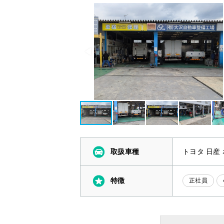
取扱車種
トヨタ 日産
特徴
正社員