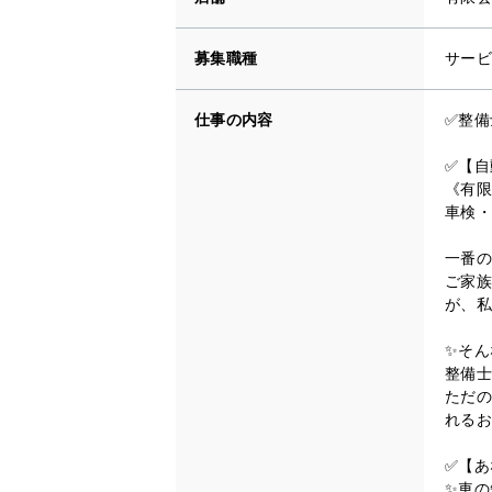
募集職種
サービ
仕事の内容
✅整備
✅【自
《有限
車検・
一番の
ご家族
が、私
✨そん
整備士
ただの
れるお
✅【あ
✨車の