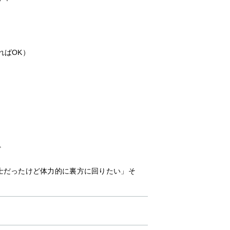
ればOK）
ど
士だったけど体力的に裏方に回りたい」そ