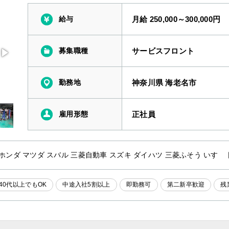
給与
月給 250,000～300,000円
募集職種
サービスフロント
勤務地
神奈川県 海老名市
雇用形態
正社員
 ホンダ マツダ スバル 三菱自動車 スズキ ダイハツ 三菱ふそう いすゞ
40代以上でもOK
中途入社5割以上
即勤務可
第二新卒歓迎
残