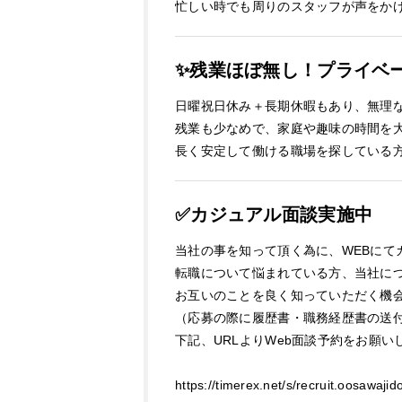
忙しい時でも周りのスタッフが声をか
✨残業ほぼ無し！プライベ
日曜祝日休み＋長期休暇もあり、無理
残業も少なめで、家庭や趣味の時間を
長く安定して働ける職場を探している
✅カジュアル面談実施中
当社の事を知って頂く為に、WEBにて
転職について悩まれている方、当社に
お互いのことを良く知っていただく機
（応募の際に履歴書・職務経歴書の送
下記、URLよりWeb面談予約をお願い
https://timerex.net/s/recruit.oosawaj