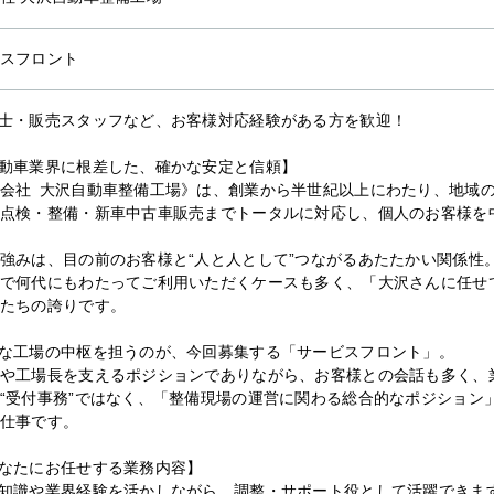
スフロント
士・販売スタッフなど、お客様対応経験がある方を歓迎！
動車業界に根差した、確かな安定と信頼】
会社 大沢自動車整備工場》は、創業から半世紀以上にわたり、地域
点検・整備・新車中古車販売までトータルに対応し、個人のお客様を
強みは、目の前のお客様と“人と人として”つながるあたたかい関係性
で何代にもわたってご利用いただくケースも多く、「大沢さんに任せ
たちの誇りです。
な工場の中枢を担うのが、今回募集する「サービスフロント」。
や工場長を支えるポジションでありながら、お客様との会話も多く、
“受付事務”ではなく、「整備現場の運営に関わる総合的なポジション
仕事です。
なたにお任せする業務内容】
知識や業界経験を活かしながら、調整・サポート役として活躍できま