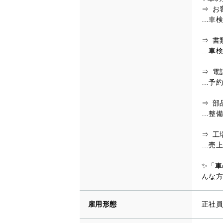
⇒ お
…車検
⇒ 書
…車検
⇒ 電
…予約
⇒ 部
…整備
⇒ 工
…売上
✨「車
んな方
雇用形態
正社員