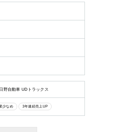
 日野自動車 UDトラックス
業少なめ
3年連続売上UP