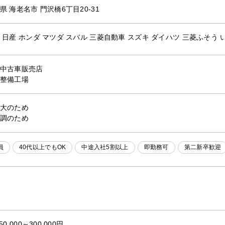
県 海老名市 門沢橋6丁目20-31
 日産 ホンダ マツダ スバル 三菱自動車 スズキ ダイハツ 三菱ふそう 
中古車販売店
整備工場
大のため
調のため
員
40代以上でもOK
中途入社5割以上
即勤務可
第二新卒歓迎
50,000～300,000円