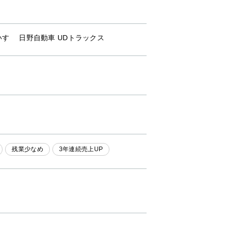
いすゞ 日野自動車 UDトラックス
残業少なめ
3年連続売上UP