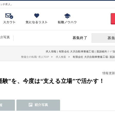
ッチ求人」
紹介写真
募集終了
募集
求人情報 | 有限会社 大沢自動車整備工場 | 面談確約！✨
整備士の転職･求人TOP
求人検索
有限会社 大沢自動車整備工場- 面
情報更新日：
経験”を、今度は“支える立場”で活かす！