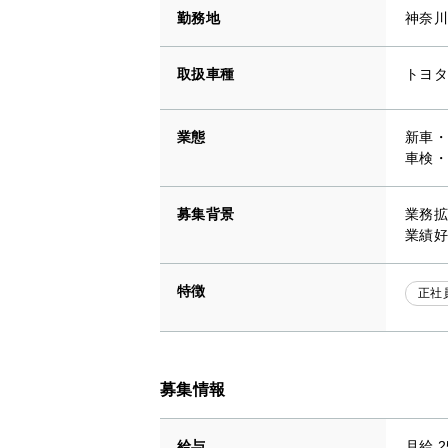
勤務地
神奈川
取扱車種
トヨタ
業態
新車・
車検・
募集背景
業務拡
業績好
特徴
正社
募集情報
給与
月給 2