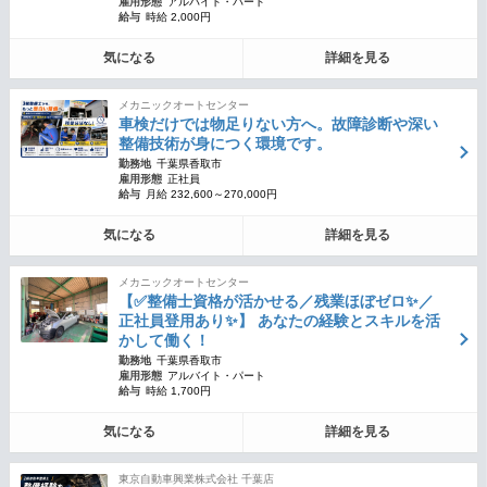
雇用形態
アルバイト・パート
給与
時給 2,000円
気になる
詳細を見る
メカニックオートセンター
車検だけでは物足りない方へ。故障診断や深い
整備技術が身につく環境です。
勤務地
千葉県香取市
雇用形態
正社員
給与
月給 232,600～270,000円
気になる
詳細を見る
メカニックオートセンター
【✅整備士資格が活かせる／残業ほぼゼロ✨／
正社員登用あり✨】 あなたの経験とスキルを活
かして働く！
勤務地
千葉県香取市
雇用形態
アルバイト・パート
給与
時給 1,700円
気になる
詳細を見る
東京自動車興業株式会社 千葉店