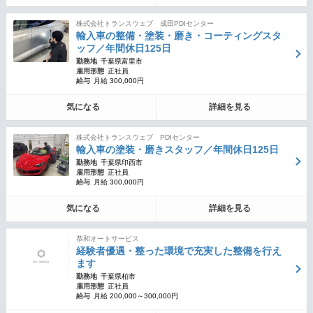
株式会社トランスウェブ 成田PDIセンター
輸入車の整備・塗装・磨き・コーティングスタ
ッフ／年間休日125日
勤務地
千葉県富里市
雇用形態
正社員
給与
月給 300,000円
気になる
詳細を見る
株式会社トランスウェブ PDIセンター
輸入車の塗装・磨きスタッフ／年間休日125日
勤務地
千葉県印西市
雇用形態
正社員
給与
月給 300,000円
気になる
詳細を見る
恭和オートサービス
経験者優遇・整った環境で充実した整備を行え
ます
勤務地
千葉県柏市
雇用形態
正社員
給与
月給 200,000～300,000円