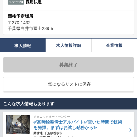
採用決定
ステップ3
面接予定場所
〒270-1432
千葉県白井市冨士239-5
求人情報詳細
企業情報
求人情報
募集終了
気になるリストに保存
こんな求人情報もあります
メカニックオートセンター
✅高時給整備士アルバイト✅空いた時間で技術
を発揮。まずはお試し勤務から✨
勤務地
千葉県香取市