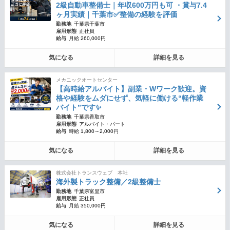
2級自動車整備士｜年収600万円も可 ・賞与7.4
ヶ月実績｜千葉市✅整備の経験を評価
勤務地
千葉県千葉市
雇用形態
正社員
給与
月給 260,000円
気になる
詳細を見る
メカニックオートセンター
【高時給アルバイト】副業・Wワーク歓迎。資
格や経験をムダにせず、気軽に働ける“軽作業
バイト”です✨
勤務地
千葉県香取市
雇用形態
アルバイト・パート
給与
時給 1,800～2,000円
気になる
詳細を見る
株式会社トランスウェブ 本社
海外製トラック整備／2級整備士
勤務地
千葉県富里市
雇用形態
正社員
給与
月給 350,000円
気になる
詳細を見る