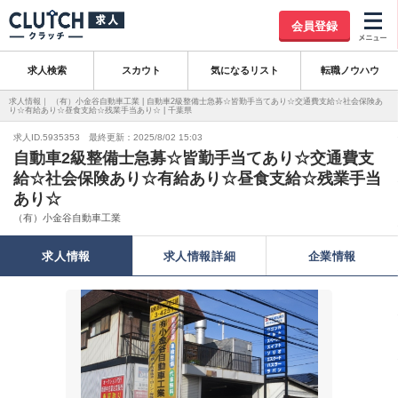
会員登録
求人検索
スカウト
気になるリスト
転職ノウハウ
求人情報｜ （有）小金谷自動車工業 | 自動車2級整備士急募☆皆勤手当てあり☆交通費支給☆社会保険あ
り☆有給あり☆昼食支給☆残業手当あり☆ | 千葉県
求人ID.5935353 最終更新：2025/8/02 15:03
自動車2級整備士急募☆皆勤手当てあり☆交通費支
給☆社会保険あり☆有給あり☆昼食支給☆残業手当
あり☆
（有）小金谷自動車工業
求人情報
求人情報詳細
企業情報