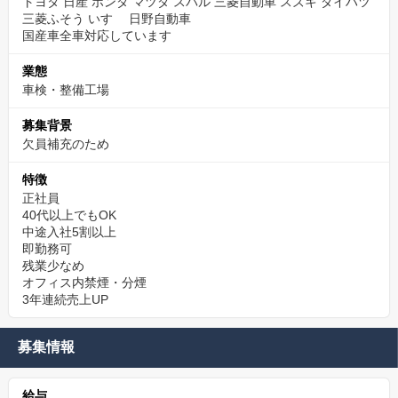
トヨタ 日産 ホンダ マツダ スバル 三菱自動車 スズキ ダイハツ
三菱ふそう いすゞ 日野自動車
国産車全車対応しています
業態
車検・整備工場
募集背景
欠員補充のため
特徴
正社員
40代以上でもOK
中途入社5割以上
即勤務可
残業少なめ
オフィス内禁煙・分煙
3年連続売上UP
募集情報
給与