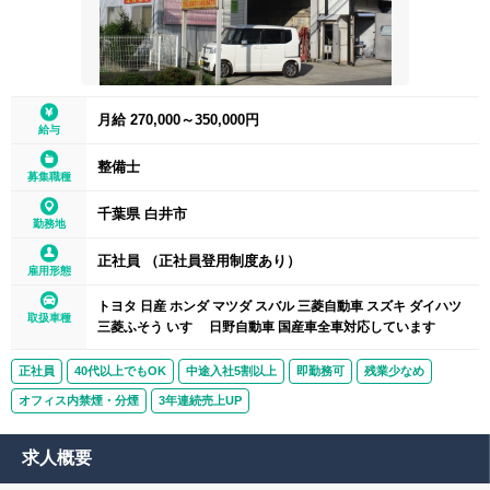
月給 270,000～350,000円
給与
整備士
募集職種
千葉県 白井市
勤務地
正社員 （正社員登用制度あり）
雇用形態
トヨタ 日産 ホンダ マツダ スバル 三菱自動車 スズキ ダイハツ
取扱車種
三菱ふそう いすゞ 日野自動車 国産車全車対応しています
正社員
40代以上でもOK
中途入社5割以上
即勤務可
残業少なめ
オフィス内禁煙・分煙
3年連続売上UP
求人概要