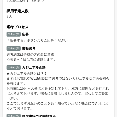
2025/11/24 14:39 まで
採用予定人数
5人
選考プロセス
応募
ステップ1
「応募する」ボタンよりご応募ください
書類選考
ステップ2
選考結果は合格の方のみに連絡
応募者へ7 日以内に連絡します。
カジュアル面談
ステップ3
★カジュアル面談とは？？
まずはお電話やWEB面談にて選考ではないカジュアルなご面会機会
を設けます。
お時間は15分～30分ほどを予定しており、双方に質問などを行えれ
ばと考えております。採否に影響はしませんので、安心してご参加
下さい。
ここではまずお互いのことを良く知っていただく機会にできればと
考えております。
履歴書等での書類選考
ステップ4