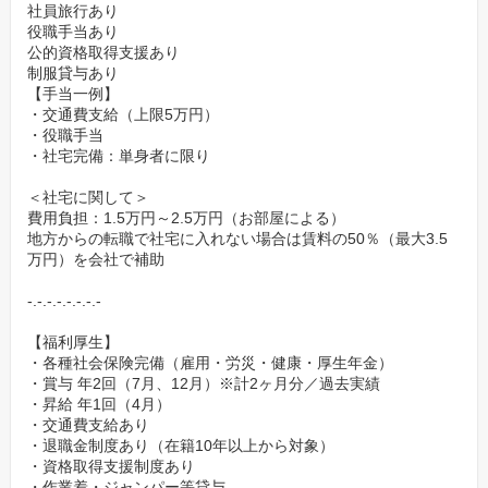
社員旅行あり
役職手当あり
公的資格取得支援あり
制服貸与あり
【手当一例】
・交通費支給（上限5万円）
・役職手当
・社宅完備：単身者に限り
＜社宅に関して＞
費用負担：1.5万円～2.5万円（お部屋による）
地方からの転職で社宅に入れない場合は賃料の50％（最大3.5
万円）を会社で補助
-.-.-.-.-.-.-.-
【福利厚生】
・各種社会保険完備（雇用・労災・健康・厚生年金）
・賞与 年2回（7月、12月）※計2ヶ月分／過去実績
・昇給 年1回（4月）
・交通費支給あり
・退職金制度あり（在籍10年以上から対象）
・資格取得支援制度あり
・作業着・ジャンパー等貸与