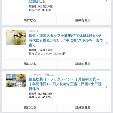
125日以上
勤務地
東京都江東区
給与
月給 500,000円
気になる
詳細を見る
中村ボデー
鈑金・塗装スタッフを募集/年間休日126日✨AI
時代にも揺るがない、“手に職”スキルを千葉で
磨く
勤務地
千葉県千葉市
給与
月給 270,000～352,000円
気になる
詳細を見る
中村ボデー・若洲工場
鈑金塗装（トラックメイン）｜月給40万円～
｜年間休日126日／技術を正当に評価✅土日祝
日休み
勤務地
東京都江東区
給与
月給 400,000円
気になる
詳細を見る