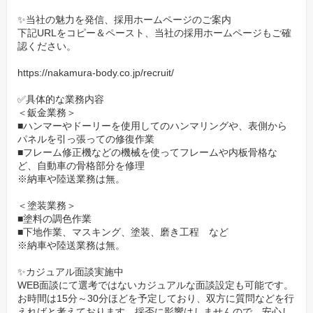
✨当社の魅力を発信、採用ホームページのご案内
下記URLをコピー＆ペースト、当社の採用ホームページもご確
認ください。
https://nakamura-body.co.jp/recruit/
✅具体的な業務内容
＜鈑金業務＞
■ハンマーやドーリーを使用してのハンマリングや、表側から
パネルを引っ張っての修復作業
■フレーム修正機などの機械を使ってフレームや内板骨格な
ど、自動車の骨格部分を修理
※納車や陸送業務は無。
＜塗装業務＞
■塗料の調色作業
■下地作業、マスキング、塗装、磨き工程 など
※納車や陸送業務は無。
✨カジュアル面談実施中
WEB面談にて選考ではないカジュアルな面談設定も可能です。
お時間は15分～30分ほどを予定しており、双方に質問などを行
えればと考えております。採否に影響はしませんので、安心し