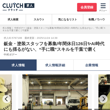
会員登録
求人検索
スカウト
気になるリスト
転職ノウハウ
求人情報｜ 中村ボデー | 鈑金・塗装スタッフを募集/年間休日126日✨AI時代にも揺るがない、“手に職”ス
キルを千葉で磨く | 千葉県
求人ID.5767196 最終更新：2025/11/24 14:39
鈑金・塗装スタッフを募集/年間休日126日✨AI時代
にも揺るがない、“手に職”スキルを千葉で磨く
中村ボデー
求人情報
求人情報詳細
企業情報