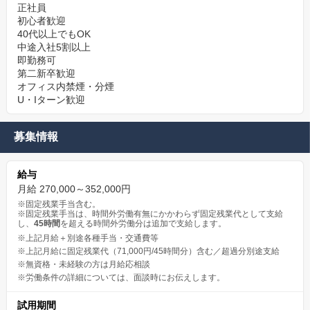
正社員
初心者歓迎
40代以上でもOK
中途入社5割以上
即勤務可
第二新卒歓迎
オフィス内禁煙・分煙
U・Iターン歓迎
募集情報
給与
月給 270,000～352,000円
※固定残業手当含む。
※固定残業手当は、時間外労働有無にかかわらず固定残業代として支給
し、
45時間
を超える時間外労働分は追加で支給します。
※上記月給＋別途各種手当・交通費等
※上記月給に固定残業代（71,000円/45時間分）含む／超過分別途支給
※無資格・未経験の方は月給応相談
※労働条件の詳細については、面談時にお伝えします。
試用期間