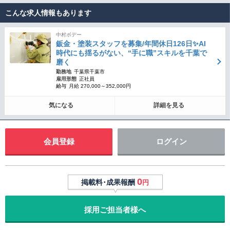
こんな求人情報もあります
中村ボデー
鈑金・塗装スタッフを募集/年間休日126日✨AI
時代にも揺るがない、“手に職”スキルを千葉で
磨く
勤務地
千葉県千葉市
雇用形態
正社員
給与
月給 270,000～352,000円
気になる
詳細を見る
会員登録
ログイン
0
掲載料･成果報酬
円
採用ご担当者様へ