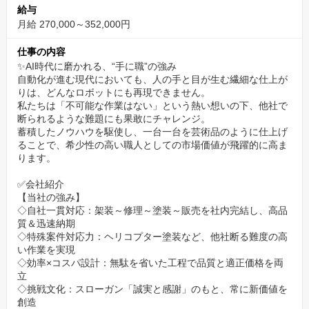
を完備。
給与
業務扇風機や冬場のストーブ、スポーツドリンクの支給など、細
月給 270,000～352,000円
部にまで配慮された職場環境が、集中して技術に向き合える快適
仕事の内容
さを約束します。
✨AI時代に磨かれる、“手に職”の強み
自動化が進む現代においても、人の手と目が生む繊細な仕上が
経験者向けキャリアアップ支援
りは、どんなロボットにも再現できません。
私たちは「不可能な作業はない」という熱い想いの下、他社で
即戦力として迎える経験者には、ベテラン先輩とのマンツーマン
断られるような難題にも果敢にチャレンジ。
OJTや体系的な研修プログラムを用意。
蓄積したノウハウを駆使し、一台一台を芸術品のように仕上げ
資格取得にかかる講習費用を全額会社負担することで、さらに高
ることで、希少性の高い職人としての市場価値が飛躍的に高ま
ります。
度な技術習得と市場価値向上を全面サポートします。
✅会社紹介
80年以上の信頼と実績
【当社の強み】
◇自社一貫対応：架装～修理～塗装～販売を社内完結し、高品
1938年創業以来、年間7,000件超の施工実績を誇る当社の安定基
質＆迅速納期
盤。
◇特殊案件対応力：ヘリコプター塗装など、他社断る難度の高
い作業を実現
大手トラックメーカーや運送会社をはじめとする300社以上の顧客
◇効率×コスパ設計：無駄を省いた工程で品質と適正価格を両
との信頼関係が、新たな挑戦を後押し。
立
長年培ってきたノウハウを間近で学べる環境です。
◇挑戦文化：スローガン「誠実と感謝」のもと、常に新価値を
創造