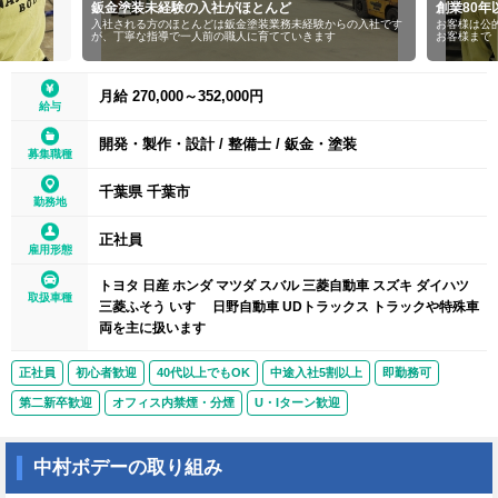
鈑金塗装未経験の入社がほとんど
創業80
入社される方のほとんどは鈑金塗装業務未経験からの入社です
お客様は公
が、丁寧な指導で一人前の職人に育てていきます
お客様まで
月給 270,000～352,000円
給与
開発・製作・設計
/
整備士
/
鈑金・塗装
募集職種
千葉県 千葉市
勤務地
正社員
雇用形態
トヨタ 日産 ホンダ マツダ スバル 三菱自動車 スズキ ダイハツ
取扱車種
三菱ふそう いすゞ 日野自動車 UDトラックス トラックや特殊車
両を主に扱います
正社員
初心者歓迎
40代以上でもOK
中途入社5割以上
即勤務可
第二新卒歓迎
オフィス内禁煙・分煙
U・Iターン歓迎
中村ボデーの取り組み