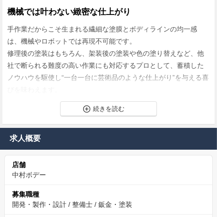
機械では叶わない緻密な仕上がり
手作業だからこそ生まれる繊細な塗膜とボディラインの均一感
は、機械やロボットでは再現不可能です。
修理後の塗装はもちろん、架装後の塗装や色の塗り替えなど、他
社で断られる難度の高い作業にも対応するプロとして、蓄積した
ノウハウを駆使し“一台一台に芸術品のような仕上がり”を与える喜
びを味わえます。
安定×自由の休日・福利厚生
土日祝休みを含む年間126日の休日と、社宅家賃補助制度をはじめ
求人概要
とした充実の福利厚生により、仕事とプライベートを両立可能。
自分や家族の時間を大切にしながら、安心して長期的にキャリア
店舗
を築ける環境です。
中村ボデー
最新設備でストレスフリー
募集職種
開発・製作・設計
/
整備士
/
鈑金・塗装
大型車両もまるごと収容できる塗装ブースや広大な作業スペース