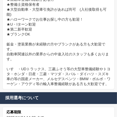
★整備士資格保有者
★大型自動車・大型牽引免許があれば尚可 (入社後取得も可
能)
★ハローワークでお仕事お探し中の方も歓迎！
★U・Iターン歓迎
★第二新卒歓迎
★ブランクOK
鈑金・塗装業務が未経験の方やブランクがある方も大歓迎で
す。
自動車関連以外の業界からの中途入社のスタッフも多くおりま
す。
いすゞ・UDトラックス、三菱ふそう等の大型車整備経験やトヨ
タ・ホンダ・日産・三菱・マツダ・スバル・ダイハツ・スズキ
車の等の国産メーカー、メルセデスベンツ・BMW・ボルボ・ワ
ーゲン・アウディ等の輸入車整備経験がある方も大歓迎です。
採用選考について
応募期限