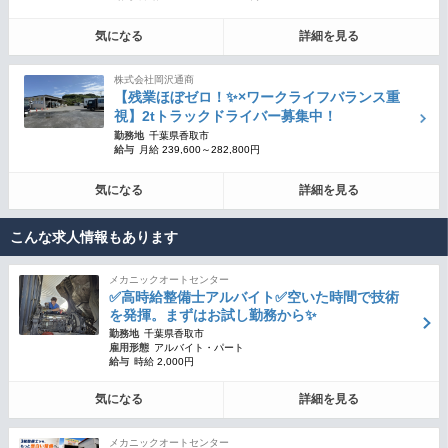
気になる
詳細を見る
株式会社岡沢通商
【残業ほぼゼロ！✨×ワークライフバランス重
視】2tトラックドライバー募集中！
勤務地
千葉県香取市
給与
月給 239,600～282,800円
気になる
詳細を見る
こんな求人情報もあります
メカニックオートセンター
✅高時給整備士アルバイト✅空いた時間で技術
を発揮。まずはお試し勤務から✨
勤務地
千葉県香取市
雇用形態
アルバイト・パート
給与
時給 2,000円
気になる
詳細を見る
メカニックオートセンター