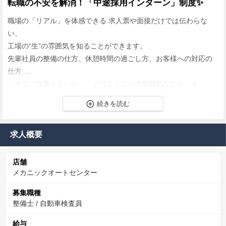
転職の不安を解消！「中途採用インターン」制度✨
職場の「リアル」を体感できる 求人票や面接だけでは伝わらな
い、
工場の“生”の雰囲気を知ることができます。
先輩社員の整備の仕方、休憩時間の過ごし方、お客様への対応の
仕方...。
「本当に残業がないか」「どのような社内雰囲気なのか」を
ご自身の目で確かめてください。
✨ プライベートを犠牲にしない、理想のワークライ
フバランス
求人概要
「整備士は残業が多くて当たり前」そんな常識を、私たちは覆し
店舗
ます。月の残業時間はほぼゼロ。18時には業務を終え、家族と過
メカニックオートセンター
ごす時間や趣味に打ち込む時間をしっかりと確保できます。年間
休日は115日。プライベートが充実してこそ、仕事への集中力も高
募集職種
まると考えています。また、勤務時間外であれば、会社の設備を
整備士
/
自動車検査員
使ってご自身の愛車を整備することも可能です（部品は自己手
給与