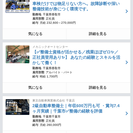
車検だけでは物足りない方へ。故障診断や深い
整備技術が身につく環境です。
勤務地
千葉県香取市
雇用形態
正社員
給与
月給 232,600～270,000円
気になる
詳細を見る
メカニックオートセンター
【✅整備士資格が活かせる／残業ほぼゼロ✨／
正社員登用あり✨】 あなたの経験とスキルを活
かして働く！
勤務地
千葉県香取市
雇用形態
アルバイト・パート
給与
時給 1,700円
気になる
詳細を見る
東京自動車興業株式会社 千葉店
2級自動車整備士｜年収600万円も可 ・賞与7.4
ヶ月実績｜千葉市✅整備の経験を評価
勤務地
千葉県千葉市
雇用形態
正社員
給与
月給 260,000円