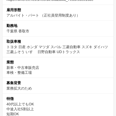
力でサポートします。
雇用形態
アルバイト・パート （正社員登用制度あり）
勤務地
千葉県 香取市
取扱車種
トヨタ 日産 ホンダ マツダ スバル 三菱自動車 スズキ ダイハツ
三菱ふそう いすゞ 日野自動車 UDトラックス
業態
新車・中古車販売店
車検・整備工場
募集背景
業務拡大のため
特徴
40代以上でもOK
中途入社5割以上
短期OK