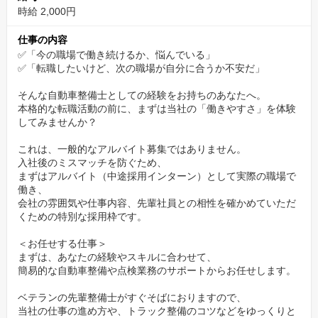
配）。仕事で培った技術を自分のためにも活かせる、車好きには
時給 2,000円
たまらない環境です。
仕事の内容
✨ディーラーに引けを取らない、本物の技術が身につ
✅「今の職場で働き続けるか、悩んでいる」
く環境
✅「転職したいけど、次の職場が自分に合うか不安だ」
私たちの整備工場には、中型トラックをメインに、大型、特殊車
そんな自動車整備士としての経験をお持ちのあなたへ。
本格的な転職活動の前に、まずは当社の「働きやすさ」を体験
両、そして乗用車まで、多種多様な車両が入庫します。その割合
してみませんか？
は常用車3割、大型・特殊車両が7割。毎日が新しい挑戦の連続で
あり、決まった車種のルーティンワークでは得られない幅広い知
これは、一般的なアルバイト募集ではありません。
入社後のミスマッチを防ぐため、
識と経験を積むことができます。また、業界団体が主催する最新
まずはアルバイト（中途採用インターン）として実際の職場で
技術の研修や、整備主任者・検査員研修へも出勤扱いで参加可
働き、
能。あなたの「もっとうまくなりたい」「新しい技術を学びた
会社の雰囲気や仕事内容、先輩社員との相性を確かめていただ
くための特別な採用枠です。
い」という意欲を、会社が費用面でも時間面でも全面的にバック
アップします。
＜お任せする仕事＞
まずは、あなたの経験やスキルに合わせて、
✨揺るぎない安定基盤のもとで、安心してキャリアを
簡易的な自動車整備や点検業務のサポートからお任せします。
築ける
ベテランの先輩整備士がすぐそばにおりますので、
当社の仕事の進め方や、トラック整備のコツなどをゆっくりと
私たちは、運送、板金塗装、レンタカーなど多角的な事業を展開