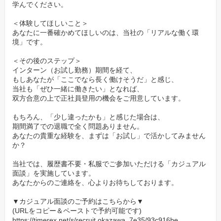
学んでください。
する「岡沢グループ」の一員です。顧客の9割が法人であり、長年
にわたる信頼関係を築いているため、景気の波に左右されにくい
＜体験してほしいこと＞
あなたに一番確かめてほしいのは、当社の「リアルな働く環
安定した経営基盤を誇ります。社員の定着率が良いのも、こうし
境」です。
た安定性に加え、社員一人ひとりを大切にする社風があるからこ
そ。腰を据えて技術を磨き、長期的な視点であなたのキャリアプ
＜その後のステップ＞
ランを実現できる場所がここにあります。
インターン（お試し勤務）期間を経て、
もしあなたが「ここでなら長く働けそうだ」と感じ、
東京23区からの移住者には最大100万円の支援金制度もあり、新し
当社も「ぜひ一緒に働きたい」となれば、
い土地での再スタートも応援します。
双方合意の上で正社員登用の機会をご用意しています。
✨社員の成長を本気で応援する、充実の支援制度
もちろん、「少し違ったかも」と感じた場合は、
期間満了での退職で全く問題ありません。
社員の成長は会社の財産であると考え、スキルアップ支援には特
あなたの貴重な経験を、まずは「お試し」で活かしてみません
か？
に力を入れています。自動車検査員の資格取得にかかる費用は、
会社が全額負担。あなたのキャリアアップを力強く後押ししま
当社では、履歴書不要・私服でご参加いただける「カジュアル
す。さらに、3年以上勤務した社員には、大型免許など業務に必要
面談」を実施しています。
あなたからのご連絡を、心よりお待ちしております。
な運転免許の取得費用も支援する制度があります（条件あり）。
休憩室にはWi-Fiと冷蔵庫を完備し、快適に過ごせる環境を整備。
▼カジュアル面談のご予約はこちらから▼
あなたの「働きやすさ」と「成長したい気持ち」を、私たちは全
(URLをコピー＆ペーストで予約可能です)
https://timerex.net/s/recruit.okazawa_7e35/93c916be