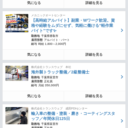
気になる
詳細を見る
メカニックオートセンター
【高時給アルバイト】副業・Wワーク歓迎。資
格や経験をムダにせず、気軽に働ける“軽作業
バイト”です✨
勤務地
千葉県香取市
雇用形態
アルバイト・パート
給与
時給 1,800～2,000円
気になる
詳細を見る
株式会社トランスウェブ 本社
海外製トラック整備／2級整備士
勤務地
千葉県富里市
雇用形態
正社員
給与
月給 350,000円
気になる
詳細を見る
株式会社トランスウェブ 成田PDIセンター
輸入車の整備・塗装・磨き・コーティングスタ
ッフ／年間休日125日
勤務地
千葉県富里市
雇用形態
正社員