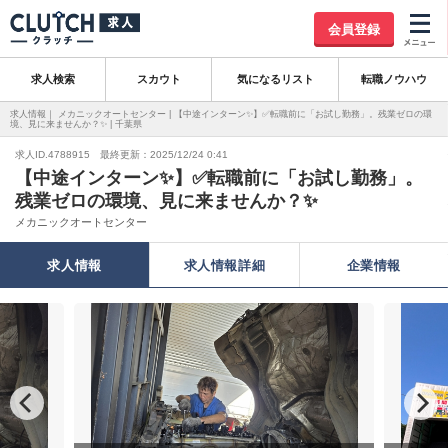
会員登録
求人検索
スカウト
気になるリスト
転職ノウハウ
求人情報｜ メカニックオートセンター | 【中途インターン✨】✅転職前に「お試し勤務」。残業ゼロの環
境、見に来ませんか？✨ | 千葉県
求人ID.4788915 最終更新：2025/12/24 0:41
【中途インターン✨】✅転職前に「お試し勤務」。
残業ゼロの環境、見に来ませんか？✨
メカニックオートセンター
求人情報
求人情報詳細
企業情報