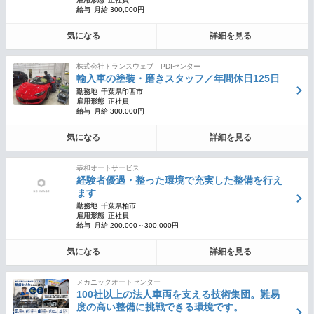
給与
月給 300,000円
気になる
詳細を見る
株式会社トランスウェブ PDIセンター
輸入車の塗装・磨きスタッフ／年間休日125日
勤務地
千葉県印西市
雇用形態
正社員
給与
月給 300,000円
気になる
詳細を見る
恭和オートサービス
経験者優遇・整った環境で充実した整備を行え
ます
勤務地
千葉県柏市
雇用形態
正社員
給与
月給 200,000～300,000円
気になる
詳細を見る
メカニックオートセンター
100社以上の法人車両を支える技術集団。難易
度の高い整備に挑戦できる環境です。