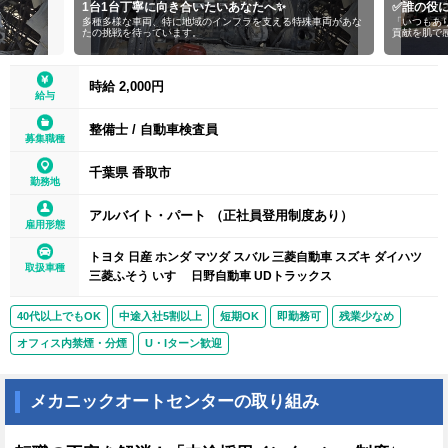
1台1台丁寧に向き合いたいあなたへ✨
✅誰の役
多種多様な車両、特に地域のインフラを支える特殊車両があな
「いつもあ
たの挑戦を待っています。
貢献を肌で
時給 2,000円
給与
整備士
/
自動車検査員
募集職種
千葉県 香取市
勤務地
アルバイト・パート （正社員登用制度あり）
雇用形態
トヨタ 日産 ホンダ マツダ スバル 三菱自動車 スズキ ダイハツ
取扱車種
三菱ふそう いすゞ 日野自動車 UDトラックス
40代以上でもOK
中途入社5割以上
短期OK
即勤務可
残業少なめ
オフィス内禁煙・分煙
U・Iターン歓迎
メカニックオートセンターの取り組み