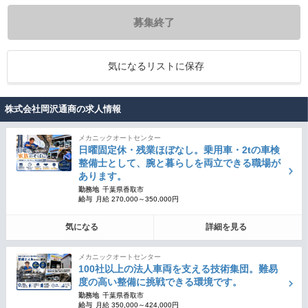
募集終了
気になるリストに保存
株式会社岡沢通商の求人情報
メカニックオートセンター
日曜固定休・残業ほぼなし。乗用車・2tの車検
整備士として、腕と暮らしを両立できる職場が
あります。
勤務地
千葉県香取市
給与
月給 270,000～350,000円
気になる
詳細を見る
メカニックオートセンター
100社以上の法人車両を支える技術集団。難易
度の高い整備に挑戦できる環境です。
勤務地
千葉県香取市
給与
月給 350,000～424,000円