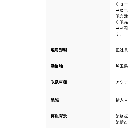
◇セー
➡セー
販売活
◇販売
➡車両
す。
雇用形態
正社員
勤務地
埼玉県
取扱車種
アウデ
業態
輸入車
募集背景
業務拡
業績好