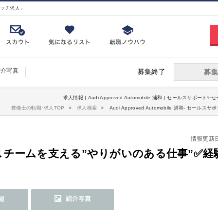
ッチ求人」
紹介写真
募集終了
募集
求人情報 | Audi Approved Automobile 浦和 | セールス
整備士の転職･求人TOP
求人検索
Audi Approved Automobile 浦和-
情報更新日：2
チームを支える”やりがいのある仕事”✅経