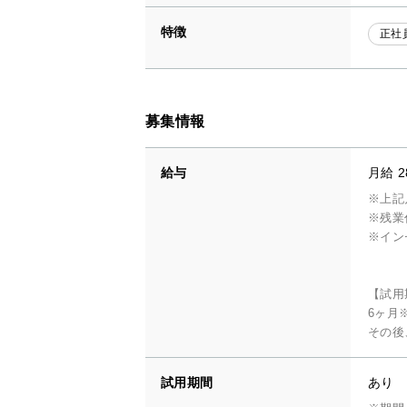
特徴
正社
募集情報
給与
月給 2
※上記
※残業
※イン
【試用
6ヶ月
その後
試用期間
あり