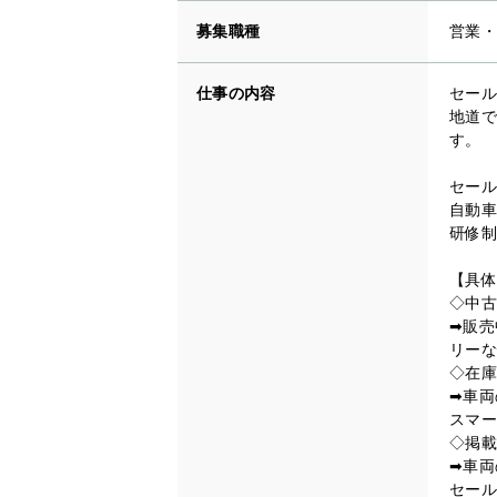
募集職種
営業・
仕事の内容
セール
地道で
す。
セール
自動車
研修制
【具体
◇中古
➡販売
リーな
◇在庫
➡車両
スマー
◇掲載
➡車両
セール