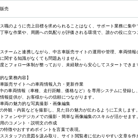
販売
ス職のように売上目標を求められることはなく、サポート業務に集中
丁寧な作業や、周囲への気配りが評価される環境で、誰かの役に立つ
スチームと連携しながら、中古車販売サイトの運用や管理、車両情報
に関する知識がなくても問題ありません。
度とフォロー体制が整っており、未経験から安心してスタートできま
的な業務内容】
車販売サイトへの車両情報入力・更新作業
中の車両情報（車種、走行距離、価格など）を専用システムに登録し
情報提供が、お客様からの信頼につながります。
車両の魅力的な写真撮影・画像編集
の外観・内装などを撮影し、見た目の魅力が伝わるように工夫します
トフォンやデジカメでの撮影・簡単な画像編集のスキルが活かせます
用のコメント・説明文の作成
の特徴やおすすめポイントを言葉で表現。
ススタッフの意図を汲み取り、サイト閲覧者に伝わりやすい文章を作