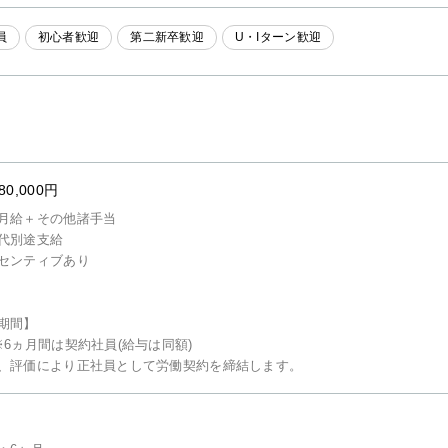
員
初心者歓迎
第二新卒歓迎
U・Iターン歓迎
80,000円
月給＋その他諸手当
代別途支給
センティブあり
期間】
※6ヵ月間は契約社員(給与は同額)
、評価により正社員として労働契約を締結します。