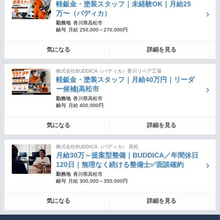
軽鈑金・塗装スタッフ｜未経験OK｜月給25
万〜（バディカ）
勤務地
香川県高松市
給与
月給 250,000～270,000円
気になる
詳細を見る
株式会社BUDDICA（バディカ）香川リペア工場
軽鈑金・塗装スタッフ｜月給40万円｜リーダ
ー候補|高松市
勤務地
香川県高松市
給与
月給 400,000円
気になる
詳細を見る
株式会社BUDDICA（バディカ） 高松
月給30万～提案型整備｜BUDDICA／年間休日
120日｜無理なく続ける整備士✅面談確約
勤務地
香川県高松市
給与
月給 300,000～350,000円
気になる
詳細を見る