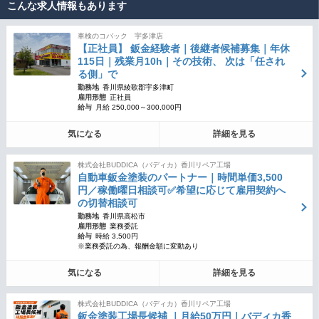
こんな求人情報もあります
車検のコバック 宇多津店
【正社員】 鈑金経験者｜後継者候補募集｜年休
115日｜残業月10h｜その技術、 次は「任され
る側」で
勤務地
香川県綾歌郡宇多津町
雇用形態
正社員
給与
月給 250,000～300,000円
気になる
詳細を見る
株式会社BUDDICA（バディカ）香川リペア工場
自動車鈑金塗装のパートナー｜時間単価3,500
円／稼働曜日相談可✅希望に応じて雇用契約へ
の切替相談可
勤務地
香川県高松市
雇用形態
業務委託
給与
時給 3,500円
※業務委託の為、報酬金額に変動あり
気になる
詳細を見る
株式会社BUDDICA（バディカ）香川リペア工場
鈑金塗装工場長候補 ｜月給50万円｜バディカ香