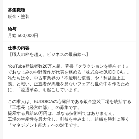
募集職種
✅月給50万円スタート。業界の常識を覆す高待遇
鈑金・塗装
「工場長になっても、手当が数万円つくだけ」そんな業界の悪し
給与
き慣習を私たちは否定します。
月給 500,000円
初任給から**年収600万円以上（月給50万×12ヶ月＋賞与）を提
仕事の内容
示。
【職人の枠を超え、ビジネスの最前線へ】
これは、あなたが担う責任の重さと、私たちがあなたに寄せる期
待の大きさの証明です。
YouTube登録者数20万人超、著書『クラクションを鳴らせ！』
でおなじみの中野優作が代表を務める「株式会社BUDDICA」。
【中古車業界の変革期。その「当事者」になる。】
私たちは今、中古車業界の「不透明な慣習」や「利益至上主
義」と戦い、正直者が馬鹿を見ないフェアな世の中を作るため
BUDDICAで働く最大の魅力は、単なる整備士としてではなく、中
に、「流通革命」を起こしています。
古車業界の「流通革命（車屋2.0モデル）」の当事者として働ける
この求人は、BUDDICAの心臓部である鈑金塗装工場を統括する
ことです。
「工場長（経営幹部）」の募集です。
提示する月給50万円は、単なる技術料ではありません。
✅【まずはWebカジュアル面談から】
工場の生産性を最大化し、利益を生み出し、組織を勝利に導く
「マネジメント能力」への対価です。
まずは一度、お話だけでも聞きに来ませんか？
履歴書や職務経歴書の準備は不要です。