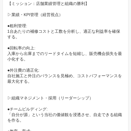
【ミッション：店舗業績管理と組織の勝利】
スーツも不要です。リラックスした服装でご参加ください。
▷業績・KPI管理（経営視点）
▼カジュアル面談のご予約はこちらから（約1分で完了！）▼
●粗利管理:
https://timerex.net/s/recruit.buddica_207d/4586a93c
1台あたりの補修コストと工数を分析し、適正な利益率を確保
※URLをコピー＆ペーストしてご予約ください。
する。
●回転率の向上:
（「応募する」ボタンからのエントリーも、もちろん大歓迎で
入庫から出庫までのリードタイムを短縮し、販売機会損失を最
す！）
小化する。
●外注費の適正化:
自社施工と外注のバランスを見極め、コストパフォーマンスを
最大化する。
▷組織マネジメント・採用（リーダーシップ）
●チームビルディング:
「自分が源」という当社の価値観を浸透させ、自走できる組織
を作る。