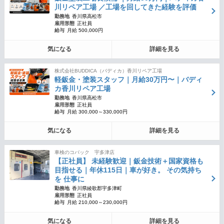
川リペア工場 ／工場を回してきた経験を評価
勤務地
香川県高松市
雇用形態
正社員
給与
月給 500,000円
気になる
詳細を見る
株式会社BUDDICA（バディカ）香川リペア工場
軽鈑金・塗装スタッフ｜月給30万円〜｜バディ
カ香川リペア工場
勤務地
香川県高松市
雇用形態
正社員
給与
月給 300,000～330,000円
気になる
詳細を見る
車検のコバック 宇多津店
【正社員】 未経験歓迎｜鈑金技術＋国家資格も
目指せる｜年休115日｜車が好き。 その気持ち
を 仕事に
勤務地
香川県綾歌郡宇多津町
雇用形態
正社員
給与
月給 210,000～230,000円
気になる
詳細を見る