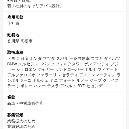
●教育・育成:
若手社員のキャリアパス設計。
雇用形態
正社員
勤務地
香川県 高松市
取扱車種
トヨタ 日産 ホンダ マツダ スバル 三菱自動車 スズキ ダイハツ
BMW メルセデス・ベンツ フォルクスワーゲン アウディ プジ
ョー シトロエン ジャガー ランドローバー ボルボ フィアット
アルファロメオ フェラーリ マセラティ アストンマーティン ラ
ンボルギーニ ポルシェ ミニ フォード ルノー ジープ クライス
ラー シボレー ハマー テスラ アバルト BYD ヒョンデ
業態
新車・中古車販売店
募集背景
業務拡大のため
業績好調のため