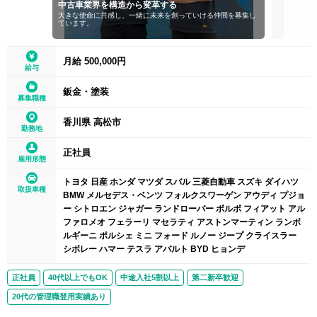
中古車業界を構造から変革する
大きな使命に共感し、一緒に未来を創っていける仲間を募集し
ています。
月給 500,000円
給与
鈑金・塗装
募集職種
香川県 高松市
勤務地
正社員
雇用形態
トヨタ 日産 ホンダ マツダ スバル 三菱自動車 スズキ ダイハツ
取扱車種
BMW メルセデス・ベンツ フォルクスワーゲン アウディ プジョ
ー シトロエン ジャガー ランドローバー ボルボ フィアット アル
ファロメオ フェラーリ マセラティ アストンマーティン ランボ
ルギーニ ポルシェ ミニ フォード ルノー ジープ クライスラー
シボレー ハマー テスラ アバルト BYD ヒョンデ
正社員
40代以上でもOK
中途入社5割以上
第二新卒歓迎
20代の管理職登用実績あり