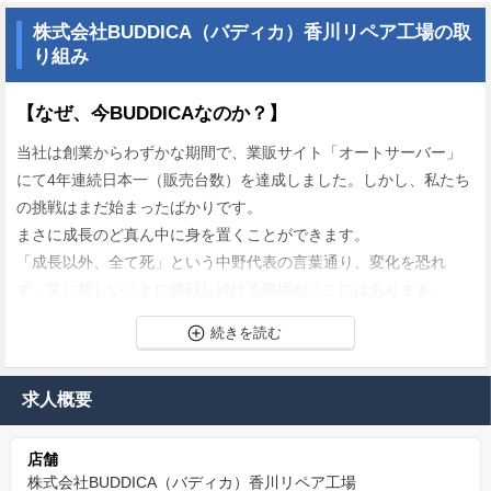
株式会社BUDDICA（バディカ）香川リペア工場の取
り組み
【なぜ、今BUDDICAなのか？】
当社は創業からわずかな期間で、業販サイト「オートサーバー」
にて4年連続日本一（販売台数）を達成しました。しかし、私たち
の挑戦はまだ始まったばかりです。
まさに成長のど真ん中に身を置くことができます。
「成長以外、全て死」という中野代表の言葉通り、変化を恐れ
ず、常に新しいことに挑戦し続ける環境がここにはあります。
ベンチャー企業で働く、刺激的な毎日：
YouTubeや書籍で発信される中野優作の経営哲学。
求人概要
「魂は売らない」「即断即決」「透明性」。これらを画面越しで
はなく、肌で感じながら働くことができます。
店舗
ベンチャー企業ならではのスピード感と、社会にインパクトを与
株式会社BUDDICA（バディカ）香川リペア工場
えているという実感は、他では味わえない経験です。