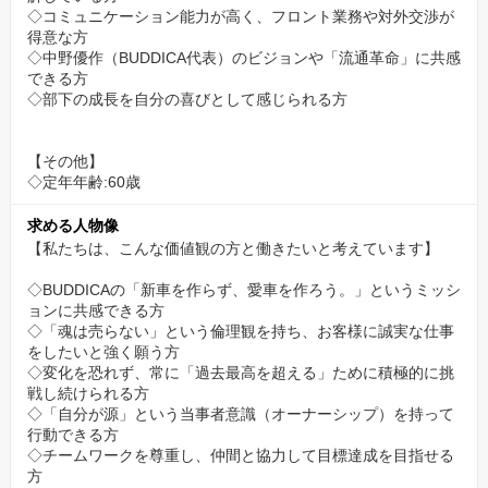
◇コミュニケーション能力が高く、フロント業務や対外交渉が
得意な方
◇中野優作（BUDDICA代表）のビジョンや「流通革命」に共感
できる方
◇部下の成長を自分の喜びとして感じられる方
【その他】
◇定年年齢:60歳
求める人物像
【私たちは、こんな価値観の方と働きたいと考えています】
◇BUDDICAの「新車を作らず、愛車を作ろう。」というミッシ
ョンに共感できる方
◇「魂は売らない」という倫理観を持ち、お客様に誠実な仕事
をしたいと強く願う方
◇変化を恐れず、常に「過去最高を超える」ために積極的に挑
戦し続けられる方
◇「自分が源」という当事者意識（オーナーシップ）を持って
行動できる方
◇チームワークを尊重し、仲間と協力して目標達成を目指せる
方