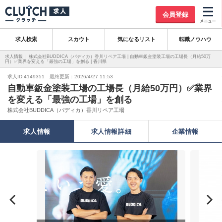
会員登録
求人検索
スカウト
気になるリスト
転職ノウハウ
求人情報｜ 株式会社BUDDICA（バディカ）香川リペア工場 | 自動車鈑金塗装工場の工場長（月給50万
円）✅業界を変える「最強の工場」を創る | 香川県
求人ID.4149351 最終更新：2026/4/27 11:53
自動車鈑金塗装工場の工場長（月給50万円）✅業界
を変える「最強の工場」を創る
株式会社BUDDICA（バディカ）香川リペア工場
求人情報
求人情報詳細
企業情報