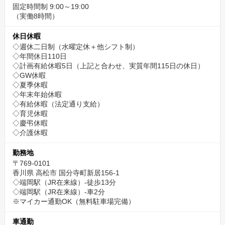
固定時間制 9:00～19:00
（実働8時間）
休日休暇
◇週休二日制（水曜定休＋他シフト制）
◇年間休日110日
◇計画有給休暇5日（上記と合わせ、実質年間115日の休日）
◇GW休暇
◇夏季休暇
◇年末年始休暇
◇有給休暇（法定通り支給）
◇育児休暇
◇慶弔休暇
◇介護休暇
勤務地
〒769-0101
香川県 高松市 国分寺町新居156-1
◇端岡駅（JR在来線）-徒歩13分
◇端岡駅（JR在来線）-車2分
※マイカー通勤OK（無料駐車場完備）
車通勤