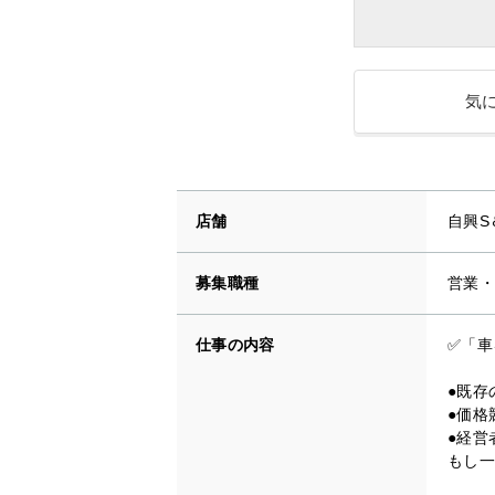
気
店舗
自興S
募集職種
営業・
仕事の内容
✅「車
●既存
●価格
●経営
もし一