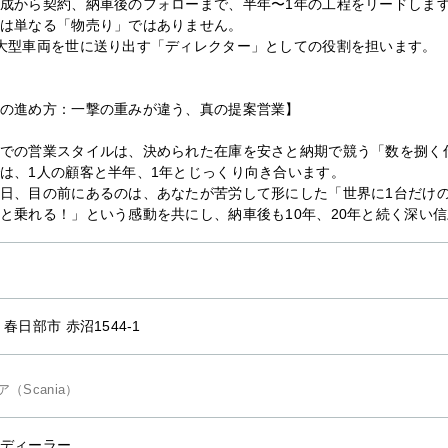
成から契約、納車後のフォローまで、半年〜1年の工程をリードしま
は単なる「物売り」ではありません。
大型車両を世に送り出す「ディレクター」としての役割を担います。
の進め方：一撃の重みが違う、真の提案営業】
での営業スタイルは、決められた在庫を安さと納期で競う「数を捌く
は、1人の顧客と半年、1年とじっくり向き合います。
日、目の前にあるのは、あなたが苦労して形にした「世界に1台だけ
と乗れる！」という感動を共にし、納車後も10年、20年と続く深い
 春日部市 赤沼1544-1
（Scania）
ディーラー