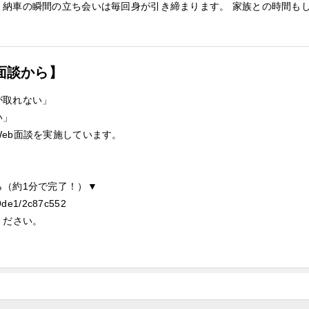
納車の瞬間の立ち会いは毎回身が引き締まります。 家族との時間もし
」
面談から】
が取れない」
い」
eb面談を実施しています。
ら（約1分で完了！）▼
o_9de1/2c87c552
ください。