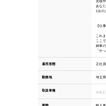
見積作
あなた
1台の
【仕事
これま
ここで
納車の
「やっ
雇用形態
正社員
勤務地
埼玉県
取扱車種
スカニア
業態
輸入車