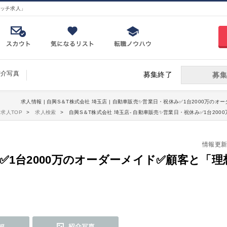
ッチ求人」
紹介写真
募集終了
募集
求人情報 | 自興S＆T株式会社 埼玉店 | 自動車販売✨営業日・祝休み✅1台2000万の
求人TOP
求人検索
自興S＆T株式会社 埼玉店- 自動車販売✨営業日・祝休み✅1台20
情報更新日：
✅1台2000万のオーダーメイド✅顧客と「