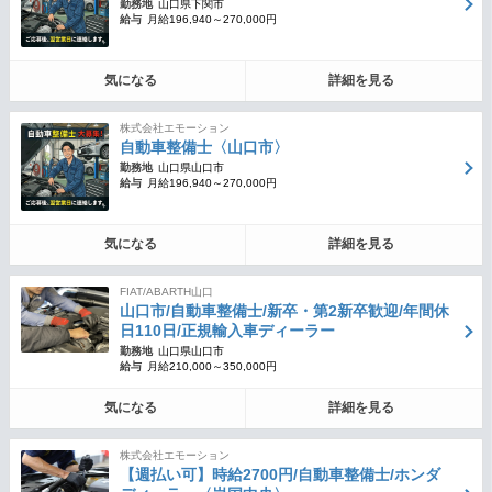
勤務地
山口県下関市
給与
月給196,940～270,000円
気になる
詳細を見る
株式会社エモーション
自動車整備士〈山口市〉
勤務地
山口県山口市
給与
月給196,940～270,000円
気になる
詳細を見る
FIAT/ABARTH山口
山口市/自動車整備士/新卒・第2新卒歓迎/年間休
日110日/正規輸入車ディーラー
勤務地
山口県山口市
給与
月給210,000～350,000円
気になる
詳細を見る
株式会社エモーション
【週払い可】時給2700円/自動車整備士/ホンダ