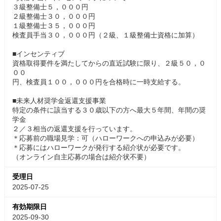
３級整備士５，０００円
２級整備士３０，０００円
１級整備士３５，０００円
検査員手当３０，０００円（２級、１級整備士資格に加算）
■インセンティブ
資格取得要件を満たしてからの直近試験に限り、２級５０，０
００
円、検査員１００，０００円を合格時に一時支給する。
■未来人材奨学金返還支援事業
特定の条件に該当する３０歳以下の方へ最大５年間、年間の奨
学金
２／３相当の返還支援を行っています。
＊応募前の職場見学：可（ハローワークへの申込みが必要）
＊応募にはハローワークが発行する紹介状が必要です。
（オンライン自主応募の場合は紹介状不要）
受理日
2025-07-25
有効期限日
2025-09-30