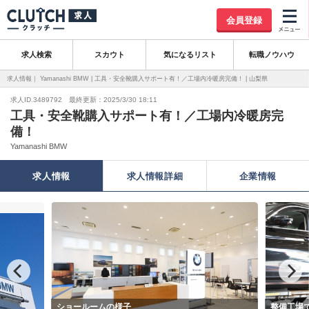
会員登録
求人検索
スカウト
気になるリスト
転職ノウハウ
求人情報｜ Yamanashi BMW | 工具・安全靴購入サポート有！／工場内冷暖房完備！ | 山梨県
求人ID.3489792 最終更新：2025/3/30 18:11
工具・安全靴購入サポート有！／工場内冷暖房完
備！
Yamanashi BMW
求人情報
求人情報詳細
企業情報
ショールームの様子
整備工場