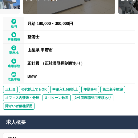
月給 190,000～300,000円
給与
整備士
募集職種
山梨県 甲府市
勤務地
正社員 （正社員登用制度あり）
雇用形態
BMW
取扱車種
正社員
40代以上でもOK
中途入社5割以上
即勤務可
第二新卒歓迎
オフィス内禁煙・分煙
U・Iターン歓迎
女性管理職登用実績あり
障がい者積極採用
求人概要