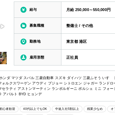
給与
月給 250,000～550,000円
募集職種
整備士
/
その他
勤務地
東京都 港区
雇用形態
正社員
 ホンダ マツダ スバル 三菱自動車 スズキ ダイハツ 三菱ふそう いすゞ 
フォルクスワーゲン アウディ プジョー シトロエン ジャガー ランドロ
マセラティ アストンマーティン ランボルギーニ ポルシェ ミニ フォー
 アバルト BYD ヒョンデ
初心者歓迎
40代以上でもOK
中途入社5割以上
残業少なめ
オ