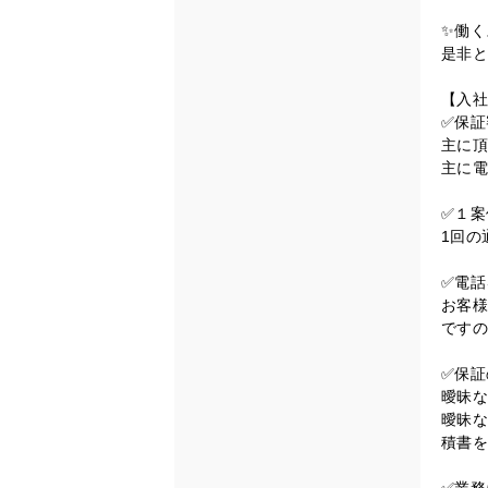
✨働く
是非と
【入社
✅保証
主に頂
主に電
✅１案
1回の
✅電話
お客様
ですの
✅保証
曖昧な
曖昧な
積書を
✅業務