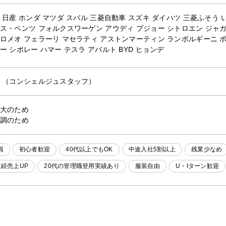
 日産 ホンダ マツダ スバル 三菱自動車 スズキ ダイハツ 三菱ふそう い
ス・ベンツ フォルクスワーゲン アウディ プジョー シトロエン ジャガ
ロメオ フェラーリ マセラティ アストンマーティン ランボルギーニ ポ
ー シボレー ハマー テスラ アバルト BYD ヒョンデ
他
（コンシェルジュスタッフ）
大のため
調のため
員
初心者歓迎
40代以上でもOK
中途入社5割以上
残業少なめ
連続売上UP
20代の管理職登用実績あり
服装自由
U・Iターン歓迎