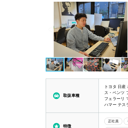
トヨタ 日産
ス・ベンツ 
取扱車種
フェラーリ 
ハマー テスラ
正社員
特徴