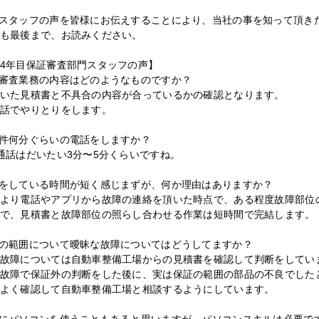
スタッフの声を皆様にお伝えすることにより、当社の事を知って頂き
も最後まで、お読みください。
4年目保証審査部門スタッフの声】
審査業務の内容はどのようなものですか？
いた見積書と不具合の内容が合っているかの確認となります。
話でやりとりをします。
件何分ぐらいの電話をしますか？
通話はだいたい3分〜5分くらいですね。
をしている時間が短く感じまずが、何か理由はありますか？
より電話やアプリから故障の連絡を頂いた時点で、ある程度故障部位
で、見積書と故障部位の照らし合わせる作業は短時間で完結します。
の範囲について曖昧な故障についてはどうしてますか？
故障については自動車整備工場からの見積書を確認して判断をしてい
故障で保証外の判断をした後に、実は保証の範囲の部品の不良でした
よく確認して自動車整備工場と相談するようにしています。
にパソコンを使うこともあると思いますが、パソコンスキルは必要で