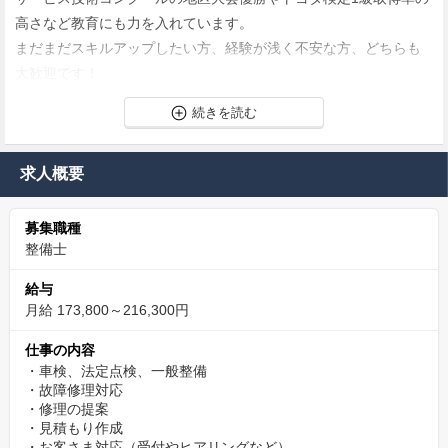
高さなど教育にも力を入れています。
まだまだスキルアップしたい方、経験が浅く不安な方、どちらも
大歓迎です！
お客さまのため、地域のため、あなた自身のために。
ぜひ栃木トヨペットを舞台に一緒に活躍しましょう！
社員の幸福と社会貢献を第一に考えた経営理念の確立
求人概要
社員一人ひとりが、仕事に自信と誇りを持ち活動するために従業
募集職種
員満足度向上に向けた取り組み、社員が休みを取りやすい環境作
整備士
りに力を入れています。
定年まで安心して働ける優良企業です。
給与
また、社会貢献活動にも力を入れていて、毎年児童養護施設への
月給 173,800～216,300円
寄贈など地域の皆様にも喜んでいただけるような様々な活動も行
仕事の内容
っております。
・車検、法定点検、一般整備
・故障修理対応
1日の仕事の流れ
・修理の提案
・見積もり作成
8:45 店舗・工場の清掃で始まり朝礼を行います。
・お客さま対応（受付やヒアリングなど）