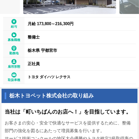
月給 173,800～216,300円
給与
整備士
募集職種
栃木県 宇都宮市
勤務地
正社員
雇用形態
トヨタ ダイハツ レクサス
取扱車種
栃木トヨペット株式会社の取り組み
当社は「町いちばんのお店へ！」を目指しています。
お客さまの安心・安全で快適なサービスを提供するために、整備
部門の強化を図るにあたって増員募集を行います。
サービス技術コンクールの地区大会優勝やトヨタ検定1級取得率の