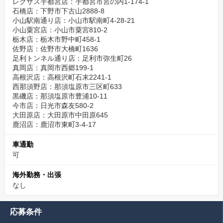
レクサス宇都宮店：宇都宮市宮の内1-174-1
石橋店：下野市下古山2888-8
小山駅南通り店：小山市駅南町4-28-21
小山粟宮店：小山市粟宮810-2
栃木店：栃木市野中町458-1
佐野店：佐野市大橋町1636
足利トンネル通り店：足利市弥生町26
真岡店：真岡市西郷199-1
高根沢店：高根沢町石末2241-1
西那須野店：那須塩原市三区町633
黒磯店：那須塩原市豊浦10-11
今市店：日光市森友580-2
大田原店：大田原市中田原645
鹿沼店：鹿沼市東町3-4-17
車通勤
可
海外勤務・出張
なし
応募条件