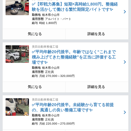
✅【即戦力募集】短期×高時給1,800円。整備経
験を活かして働ける繁忙期限定バイトです✨
勤務地
栃木県小山市
雇用形態
アルバイト・パート
給与
時給 1,800円
気になる
詳細を見る
美田自動車整備工場
✅平均年齢20代後半。年齢ではなく“これまで
積み上げてきた整備経験”を正当に評価する工
場です✨
勤務地
栃木県小山市
雇用形態
正社員
給与
月給 270,000～320,000円
気になる
詳細を見る
美田自動車整備工場
✅平均年齢20代後半。未経験から育てる前提
の、風通しの良い整備工場です✨
勤務地
栃木県小山市
雇用形態
正社員
給与
月給 220,000～270,000円