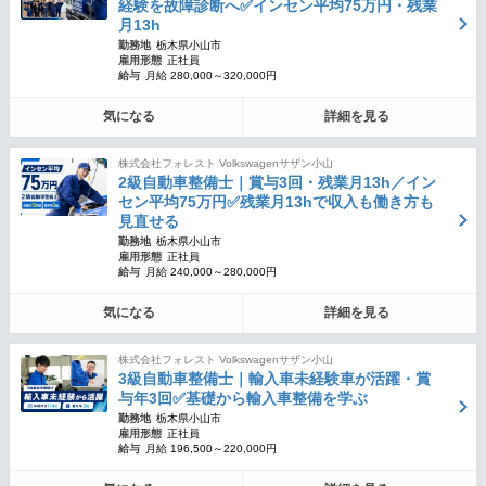
経験を故障診断へ✅インセン平均75万円・残業
月13h
勤務地
栃木県小山市
雇用形態
正社員
給与
月給 280,000～320,000円
気になる
詳細を見る
株式会社フォレスト Volkswagenサザン小山
2級自動車整備士｜賞与3回・残業月13h／イン
セン平均75万円✅残業月13hで収入も働き方も
見直せる
勤務地
栃木県小山市
雇用形態
正社員
給与
月給 240,000～280,000円
気になる
詳細を見る
株式会社フォレスト Volkswagenサザン小山
3級自動車整備士｜輸入車未経験車が活躍・賞
与年3回✅基礎から輸入車整備を学ぶ
勤務地
栃木県小山市
雇用形態
正社員
給与
月給 196,500～220,000円