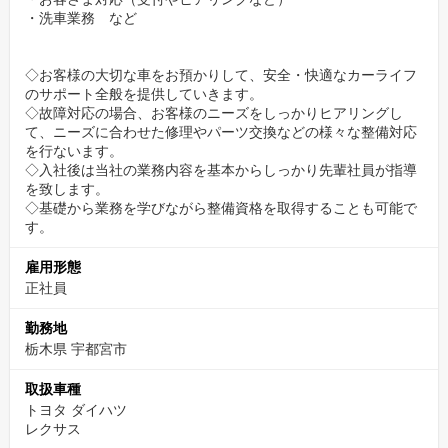
朝礼後は入庫の予約を確認、1日の予定をチェック
・洗車業務 など
9:00 整備作業開始
◇お客様の大切な車をお預かりして、安全・快適なカーライフ
のサポート全般を提供していきます。
◇故障対応の場合、お客様のニーズをしっかりヒアリングし
10:00 点検入庫のお客さまの受付
て、ニーズに合わせた修理やパーツ交換などの様々な整備対応
を行ないます。
12:00 お昼
◇入社後は当社の業務内容を基本からしっかり先輩社員が指導
を致します。
◇基礎から業務を学びながら整備資格を取得することも可能で
13:00 車検・点検整備
す。
18:00 閉店・片付け
雇用形態
正社員
残り仕事がある場合はそのまま作業
勤務地
平均退社時間は18:30～19:00時頃です。
栃木県 宇都宮市
取扱車種
トヨタ ダイハツ
レクサス