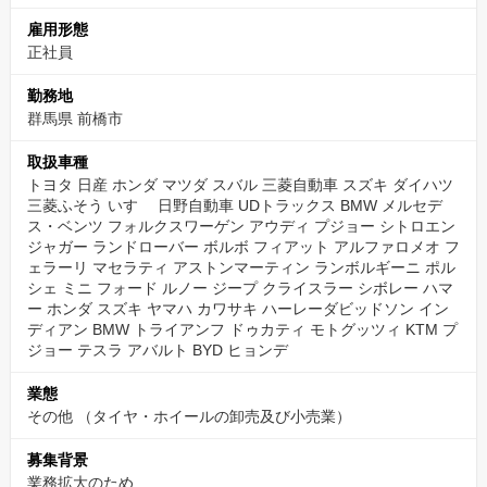
雇用形態
正社員
勤務地
群馬県 前橋市
取扱車種
トヨタ 日産 ホンダ マツダ スバル 三菱自動車 スズキ ダイハツ
三菱ふそう いすゞ 日野自動車 UDトラックス BMW メルセデ
ス・ベンツ フォルクスワーゲン アウディ プジョー シトロエン
ジャガー ランドローバー ボルボ フィアット アルファロメオ フ
ェラーリ マセラティ アストンマーティン ランボルギーニ ポル
シェ ミニ フォード ルノー ジープ クライスラー シボレー ハマ
ー ホンダ スズキ ヤマハ カワサキ ハーレーダビッドソン イン
ディアン BMW トライアンフ ドゥカティ モトグッツィ KTM プ
ジョー テスラ アバルト BYD ヒョンデ
業態
その他
（タイヤ・ホイールの卸売及び小売業）
募集背景
業務拡大のため