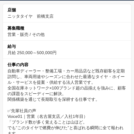
働きやすさを追求
店舗
日曜・祝日が固定休み、月1〜2回の土曜休と長期連休で年間休日
ニッタタイヤ 前橋支店
110日以上。
男性育休取得実績もあり、ライフイベントを安心して迎えられる
募集職種
営業・販売
/
その他
環境です。
給与
充実の福利厚生
月給 250,000～500,000円
B.LEAGUE「群馬クレインサンダーズ」ホーム戦を福利厚生チケ
仕事の内容
ットで無料観戦可。
自動車ディーラー・整備工場・カー用品店など既存顧客を定期
社員同士で声援を送りリフレッシュ＆横のつながりを深められま
訪問し、車両用途やシーズンに合わせた最適なタイヤ・ホイー
す。
ル・サービスを提案・供給する法人営業です。
全国在庫ネットワーク×100ブランド超の品揃えを強みに、顧客
の課題をスピーディーに解決。
成果はしっかり還元
関係構築を通じて長期取引を深耕する仕事です。
年間売上・粗利目標を達成した営業には北海道や海外への報奨旅
✅先輩社員の声
行などの制度もあり、現地工場視察や文化体験を通じて刺激を受
Voice01｜営業（名古屋支店／入社1年目）
け、次のステージへ挑む原動力になります。
「ブランド数が多く覚えることは山ほど。
でも“このタイヤで燃費が伸びた”と喜ばれる瞬間に全て報われ
ます。