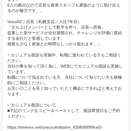
5人の拠点なので店長も倉庫スタッフも家族のように助け合え
るのが魅力です。」
Voice02｜店長（札幌支店／入社7年目）
「立ち上げメンバーとして数字を作り、店長へ昇格。
提案した新サービスが全社展開され、チャレンジが評価に直結
する会社だと実感しています。
残業も少なく家族との時間もしっかり取れます。」
✨カジュアル面談も実施中、転職に迷われている方もご相談く
ださい。
当社の事を知って頂く為に、WEBにてカジュアル面談も実施し
ています。
転職について悩まれている方、当社について知りたい方も積極
的にご相談ください。
お互いのことを良く知っていただく機会にできればと考えてお
ります。
✅カジュアル面談について
■下記のリンクをコピー＆ペーストして、面談希望日をご予約
ください。
https://timerex.net/s/recruitnittatire_4308/889f9ce5/