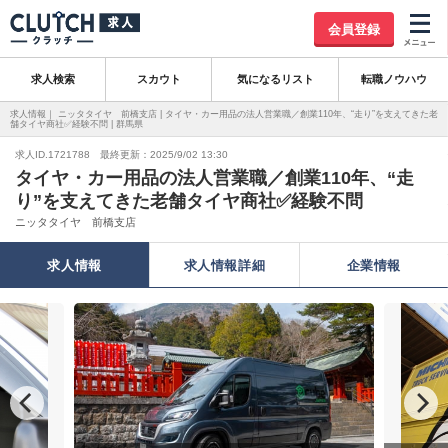
会員登録
求人検索
スカウト
気になるリスト
転職ノウハウ
求人情報｜ ニッタタイヤ 前橋支店 | タイヤ・カー用品の法人営業職／創業110年、“走り”を支えてきた老
舗タイヤ商社✅経験不問 | 群馬県
求人ID.1721788 最終更新：2025/9/02 13:30
タイヤ・カー用品の法人営業職／創業110年、“走
り”を支えてきた老舗タイヤ商社✅経験不問
ニッタタイヤ 前橋支店
求人情報
求人情報詳細
企業情報