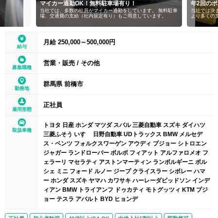
マイカー通勤OK！無料駐車場有り！
年2回の
当社では、多数の社員がマイカー通勤をしています。 無料駐車
当社では決
場、交通費の支給（社内規定有り）もご用意しています。
より多くの
月給 250,000～500,000円
給与
営業・販売
/
その他
募集職種
群馬県 前橋市
勤務地
正社員
雇用形態
トヨタ 日産 ホンダ マツダ スバル 三菱自動車 スズキ ダイハツ
取扱車種
三菱ふそう いすゞ 日野自動車 UDトラックス BMW メルセデ
ス・ベンツ フォルクスワーゲン アウディ プジョー シトロエン
ジャガー ランドローバー ボルボ フィアット アルファロメオ フ
ェラーリ マセラティ アストンマーティン ランボルギーニ ポル
シェ ミニ フォード ルノー ジープ クライスラー シボレー ハマ
ー ホンダ スズキ ヤマハ カワサキ ハーレーダビッドソン インデ
ィアン BMW トライアンフ ドゥカティ モトグッツィ KTM プジ
ョー テスラ アバルト BYD ヒョンデ