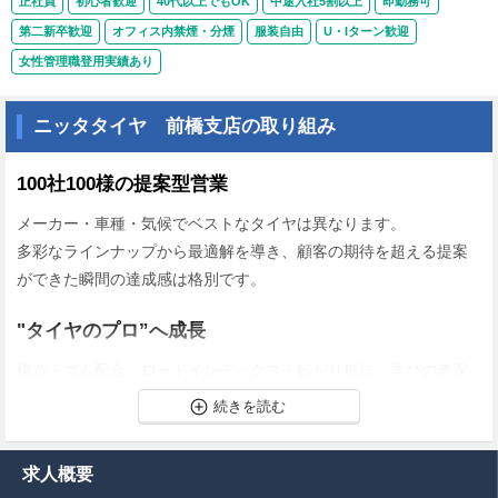
正社員
初心者歓迎
40代以上でもOK
中途入社5割以上
即勤務可
第二新卒歓迎
オフィス内禁煙・分煙
服装自由
U・Iターン歓迎
女性管理職登用実績あり
ニッタタイヤ 前橋支店の取り組み
100社100様の提案型営業
メーカー・車種・気候でベストなタイヤは異なります。
多彩なラインナップから最適解を導き、顧客の期待を超える提案
ができた瞬間の達成感は格別です。
"タイヤのプロ”へ成長
構造・ゴム配合・ロードインデックス・転がり抵抗…学びの奥深
さがやりがい。
商品研修と先輩同行で基礎を吸収し、数年後には商品特性をお伝
えするスペシャリストを目指せます。
求人概要