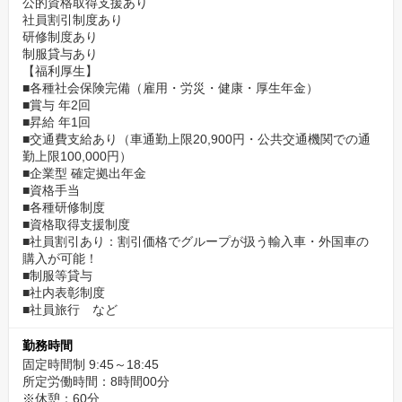
公的資格取得支援あり
社員割引制度あり
研修制度あり
制服貸与あり
【福利厚生】
■各種社会保険完備（雇用・労災・健康・厚生年金）
■賞与 年2回
■昇給 年1回
■交通費支給あり（車通勤上限20,900円・公共交通機関での通
勤上限100,000円）
■企業型 確定拠出年金
■資格手当
■各種研修制度
■資格取得支援制度
■社員割引あり：割引価格でグループが扱う輸入車・外国車の
購入が可能！
■制服等貸与
■社内表彰制度
■社員旅行 など
勤務時間
固定時間制 9:45～18:45
所定労働時間：8時間00分
※休憩：60分