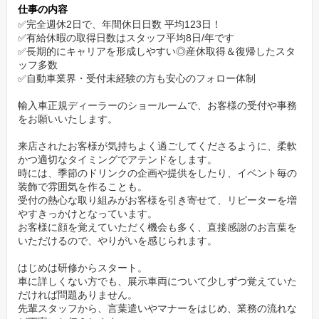
仕事の内容
例年の実績でお盆休みが3~4連休、年末年始は7~9連休と長期休暇
✅完全週休2日で、年間休日日数 平均123日！
もございます。
✅有給休暇の取得日数はスタッフ平均8日/年です
また、事前に申請いただくことで、冠婚葬祭や運動会などのご家
✅長期的にキャリアを形成しやすい◎産休取得＆復帰したスタ
族の行事のお休みも可能です。
ッフ多数
✅自動車業界・受付未経験の方も安心のフォロー体制
年齢や社歴関係なく、実力と実績で評価！若手も活躍
輸入車正規ディーラーのショールームで、お客様の受付や事務
できる職場です
をお願いいたします。
年齢や社歴に関わらず、実力や実績をしっかり評価する社風で
来店されたお客様が気持ちよく過ごしてくださるように、柔軟
す。
かつ適切なタイミングでアテンドをします。
時には、季節のドリンクの企画や提供をしたり、イベント毎の
若手もリーダーやマネージャーとして活躍することや、業務も手
装飾で雰囲気を作ることも。
を挙げてチャレンジすることが可能です。
受付の熱心な取り組みがお客様を引き寄せて、リピーターを増
納得感のある評価を得ることができます。
やすきっかけとなっています。
お客様に顔を覚えていただく機会も多く、直接感謝のお言葉を
いただけるので、やりがいを感じられます。
全社総会で社内コンテストの表彰など、モチベーショ
ンをくすぐるイベント
はじめは研修からスタート。
車に詳しくない方でも、展示車両について少しずつ覚えていた
昨年はザ・プリンスパークタワー東京で全社約300名が集まる社員
だければ問題ありません。
総会を開催しました。
先輩スタッフから、言葉遣いやマナーをはじめ、業務の流れな