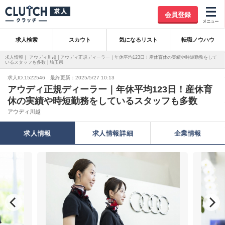
会員登録
求人検索
スカウト
気になるリスト
転職ノウハウ
求人情報｜ アウディ川越 | アウディ正規ディーラー｜年休平均123日！産休育休の実績や時短勤務をして
いるスタッフも多数 | 埼玉県
求人ID.1522546 最終更新：2025/5/27 10:13
アウディ正規ディーラー｜年休平均123日！産休育
休の実績や時短勤務をしているスタッフも多数
アウディ川越
求人情報
求人情報詳細
企業情報