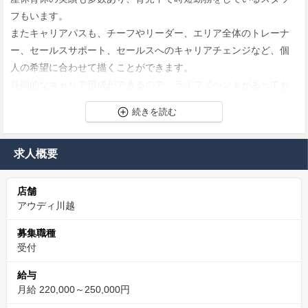
フもいます。
またキャリアパスも、チーフやリーダー、エリア全体のトレーナ
ー、セールスサポート、セールスへのキャリアチェンジなど、個
人の希望に合わせて描くことができます。
長期的なキャリア形成ができるので、ライフイベントがあっても
キャリアを諦めずに働き続けることができる会社です。
チームワークを大切にし、助け合う文化です
求人概要
混雑時には部署間を越えて協力し、お客様にスムーズなサービス
を提供するようチームワークでフォローすることも。
店舗
受付スタッフ同士の関係も良好で、困ったときにお互いに助け合
アウディ川越
う文化が育まれています。
募集職種
年間休日日数 平均123日！長期休暇があり、冠婚葬祭
受付
や家族行事のお休みも可能
給与
年間平均休暇日数123日（年間休日115日＋有給休暇平均取得8
月給 220,000～250,000円
日）と、休暇がしっかりとれる環境です。