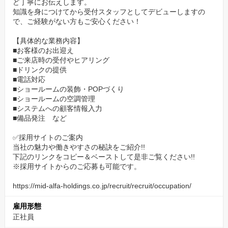
ど丁寧にお伝えします。
サービスや販売など社内コンテストがあり、その表彰式も社員総
知識を身につけてから受付スタッフとしてデビューしますの
会で行っています。
で、ご経験がない方もご安心ください！
その道のNo.1になりたい！という方に、モチベーションアップで
【具体的な業務内容】
きる機会をご用意しています。
■お客様のお出迎え
■ご来店時の受付やヒアリング
■ドリンクの提供
■電話対応
■ショールームの装飾・POPづくり
■ショールームの空調管理
■システムへの顧客情報入力
■備品発注 など
✅採用サイトのご案内
当社の魅力や働きやすさの秘訣をご紹介!!
下記のリンクをコピー＆ベーストして是非ご覧ください!!
※採用サイトからのご応募も可能です。
https://mid-alfa-holdings.co.jp/recruit/recruit/occupation/
雇用形態
正社員