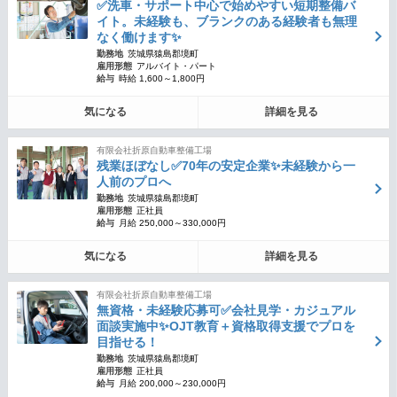
✅洗車・サポート中心で始めやすい短期整備バ
イト。未経験も、ブランクのある経験者も無理
なく働けます✨
勤務地
茨城県猿島郡境町
雇用形態
アルバイト・パート
給与
時給 1,600～1,800円
気になる
詳細を見る
有限会社折原自動車整備工場
残業ほぼなし✅70年の安定企業✨未経験から一
人前のプロへ
勤務地
茨城県猿島郡境町
雇用形態
正社員
給与
月給 250,000～330,000円
気になる
詳細を見る
有限会社折原自動車整備工場
無資格・未経験応募可✅会社見学・カジュアル
面談実施中✨OJT教育＋資格取得支援でプロを
目指せる！
勤務地
茨城県猿島郡境町
雇用形態
正社員
給与
月給 200,000～230,000円