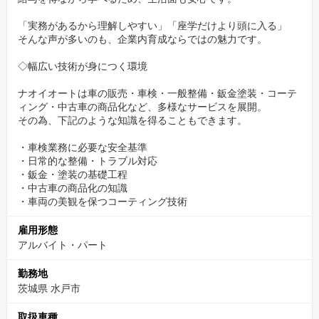
景気に左右されにくい安定した経営が強み。
「実務があるから理解しやすい」「座学だけより頭に入る」
そんな声が多いのも、企業内育成ならではの魅力です。
・長期で働きたい
・地元で安心できる職場を探している
◇幅広い技術が身につく環境
・将来を見据えて技術を身につけたい
ナオイオートは車の販売・車検・一般整備・鈑金塗装・コーテ
ィング・中古車の商品化など、多様なサービスを展開。
そんな方にとって、安心してキャリアを描ける会社です。
その為、下記のような知識を得ることもできます。
・車検業務に必要な安全基準
・日常的な整備・トラブル対応
・鈑金・塗装の基礎工程
・中古車の商品化の知識
・車両の美観を保つコーティング技術
雇用形態
アルバイト・パート
勤務地
茨城県 水戸市
取扱車種