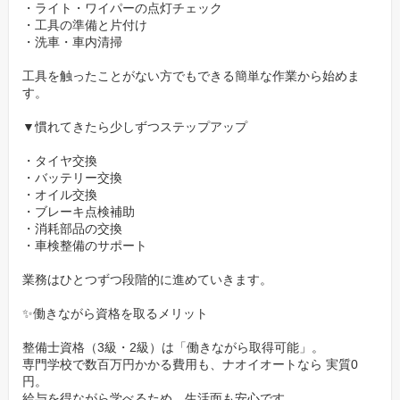
・ライト・ワイパーの点灯チェック
・中古車の商品化
・工具の準備と片付け
・洗車・車内清掃
・カーケアの専門技術（コーティングなど）
工具を触ったことがない方でもできる簡単な作業から始めま
未経験者が自分の適性を見つけやすく、
す。
将来どの分野で活躍したいかを選べるのは、総合力のある会社な
▼慣れてきたら少しずつステップアップ
らではのメリット。
・タイヤ交換
✨【一人にしない、させない】安心のメンター制度
・バッテリー交換
と、温かいチームワーク。
・オイル交換
・ブレーキ点検補助
入社後は、経験豊富な先輩がマンツーマンであなたを指導する
・消耗部品の交換
・車検整備のサポート
「メンター制度」があるので、実務未経験でも安心です。
「こんなこと聞いたら怒られるかな…」なんて心配は一切不要。
業務はひとつずつ段階的に進めていきます。
困っている仲間がいれば、部署や役職に関係なく助け合うのが、
✨働きながら資格を取るメリット
私たちの文化です。
整備士資格（3級・2級）は「働きながら取得可能」。
✨安定した経営基盤で将来も安心
専門学校で数百万円かかる費用も、ナオイオートなら 実質0
円。
創業1977年のナオイオートは、地域から高い信頼を得ており、
給与を得ながら学べるため、生活面も安心です。