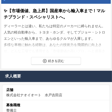
✨【市場価値、急上昇】国産車から輸入車まで！マル
チブランド・スペシャリストへ。
ディーラーとは違い、私たちは特定のメーカーに縛られません。
人気の軽自動車から、トヨタ・ホンダ、そしてプジョー・シトロ
エンといった輸入車まで、あらゆるクルマが入庫します。
多様な車種に触れる経験は、あなたの技術力を飛躍的に向上さ
せ、どんな工場でも通用する「市場価値の高いプロ」へと成長さ
せてくれます。
✨6か月後に“正社員”を目指せる、未経験育成枠
求人概要
今回のメカニックアシスタントは 正社員登用を前提とした採用。
最初の6か月で基礎を身につけ、その後は整備士として長期的にキ
店舗
ャリアを築けます。
株式会社ナオイオート 水戸吉田店
「未経験から安定した仕事に就きたい」「技術職への最初の一歩
を踏み出したい」
募集職種
そんな想いに応えられる育成ポジションです。
整備士