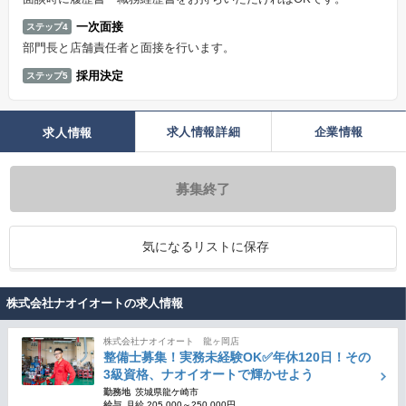
一次面接
ステップ4
部門長と店舗責任者と面接を行います。
採用決定
ステップ5
求人情報詳細
企業情報
求人情報
募集終了
気になるリストに保存
株式会社ナオイオートの求人情報
株式会社ナオイオート 龍ヶ岡店
整備士募集！実務未経験OK✅年休120日！その
3級資格、ナオイオートで輝かせよう
勤務地
茨城県龍ケ崎市
給与
月給 205,000～250,000円