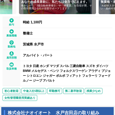
あなたの成長意欲に、私たちは全力で応えます。
無資格・未経
働きながら「3級自動車整備士」や「検査員」を目指す際、そ
“未経験スタート
の取得費用は会社が全額サポートします！
い・始めやすい
時給 1,100円
給与
整備士
募集職種
茨城県 水戸市
勤務地
アルバイト・パート
雇用形態
トヨタ 日産 ホンダ マツダ スバル 三菱自動車 スズキ ダイハツ
取扱車種
BMW メルセデス・ベンツ フォルクスワーゲン アウディ プジョ
ー シトロエン ジャガー ボルボ フィアット フェラーリ フォード
ルノー ジープ アバルト
初心者歓迎
中途入社5割以上
即勤務可
第二新卒歓迎
残業少なめ
女性管理職登用実績あり
株式会社ナオイオート 水戸吉田店の取り組み