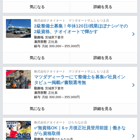
気になる
詳細を見る
株式会社ナオイオート マツダオートザムしもつま店
2級整備士募集！年休120日/残業ほぼナシ✅その
2級資格、ナオイオートで輝かす
勤務地
茨城県下妻市
雇用形態
正社員
給与
月給 300,000～355,000円
気になる
詳細を見る
株式会社ナオイオート マツダオートザムしもつま店
マツダディーラーにて整備士を募集✅社員イン
タビュー掲載✅書類選考無
勤務地
茨城県下妻市
雇用形態
正社員
給与
月給 300,000～355,000円
気になる
詳細を見る
株式会社ナオイオート ひたちなか店
✅無資格OK｜6ヶ月後正社員登用前提｜働きな
がら資格取得
勤務地
茨城県ひたちなか市