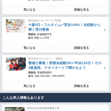
気になる
詳細を見る
株式会社ナオイオート 戸頭店
✨週4日～フルタイム✅育休100%！未経験から
輝く受付事務
勤務地
茨城県取手市
給与
時給 1,170円
気になる
詳細を見る
株式会社ナオイオート 坂東店
整備士募集！実務未経験OK✅年休120日！その
3級資格、ナオイオートで輝かせよう
勤務地
茨城県坂東市
給与
月給 205,000～250,000円
気になる
詳細を見る
こんな求人情報もあります
有限会社折原自動車整備工場