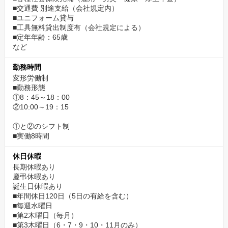
■交通費 別途支給（会社規定内）
■ユニフォーム貸与
■工具無料貸出制度有（会社規定による）
■定年年齢：65歳
など
勤務時間
変形労働制
■勤務形態
①8：45～18：00
②10:00～19：15
①と②のシフト制
■実働8時間
休日休暇
長期休暇あり
慶弔休暇あり
誕生日休暇あり
■年間休日120日（5日の有給を含む）
■毎週水曜日
■第2木曜日（毎月）
■第3木曜日（6・7・9・10・11月のみ）