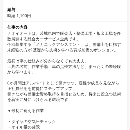
給与
アルバイトとしてスタートすることで、
時給 1,100円
・環境が合うか確かめられる
・基礎を固めながら無理なく成長できる
仕事の内容
・働きながら資格取得が可能
ナオイオートは、茨城県内で販売店・整備工場・板金工場を多
数展開する総合カーサービス企業です。
という安心のステップを踏めます。
今回募集する「メカニックアシスタント」は、整備士を目指す
未経験の方が 基礎から技術を学べる育成前提のポジション。
✨多店舗展開企業ならではの、圧倒的な「経験の幅」
最初は車の仕組みが分からなくても大丈夫。
ナオイオートは車の販売・車検・整備・鈑金塗装・コーティン
工具の名前、作業手順、車の点検方法など、まったくの未経験
グ・中古車再生など、
から学べます。
カーライフに必要な全サービスを自社で提供する総合企業。
6か月間はアルバイトとして働きつつ、適性や成長を見ながら
正社員登用を前提にステップアップ。
そのため、1社にいながら以下のように幅広い技術に触れられま
働きながら整備士資格取得を目指せるため、将来に役立つ技術
を着実に身につけられる環境です。
す。
▼最初に覚える作業
・車検の流れと安全基準
・タイヤの空気圧チェック
・一般整備の基礎と応用
・オイル量の確認
・鈑金塗装の補助業務