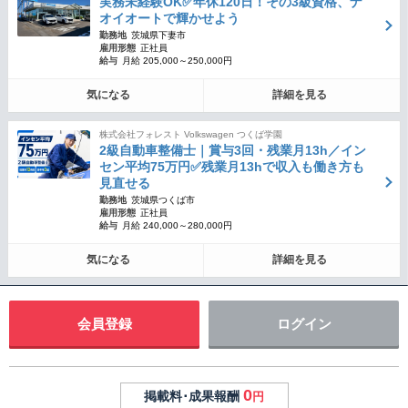
実務未経験OK✅年休120日！その3級資格、ナ
オイオートで輝かせよう
勤務地
茨城県下妻市
雇用形態
正社員
給与
月給 205,000～250,000円
気になる
詳細を見る
株式会社フォレスト Volkswagen つくば学園
2級自動車整備士｜賞与3回・残業月13h／イン
セン平均75万円✅残業月13hで収入も働き方も
見直せる
勤務地
茨城県つくば市
雇用形態
正社員
給与
月給 240,000～280,000円
気になる
詳細を見る
会員登録
ログイン
0
掲載料･成果報酬
円