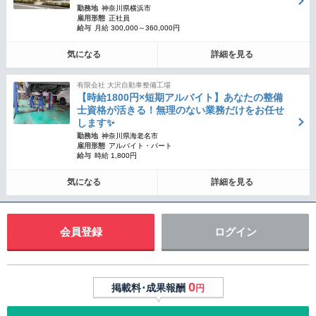
勤務地
神奈川県横浜市
雇用形態
正社員
給与
月給 300,000～360,000円
気になる
詳細を見る
有限会社 大沢自動車整備工場
【時給1800円×短期アルバイト】あなたの整備
士資格が活きる！無理のない業務だけをお任せ
します✨
勤務地
神奈川県海老名市
雇用形態
アルバイト・パート
給与
時給 1,800円
気になる
詳細を見る
会員登録
ログイン
0
掲載料･成果報酬
円