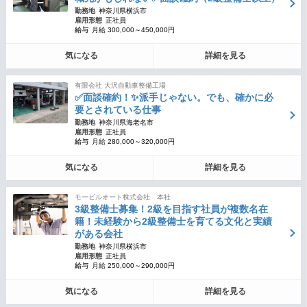
勤務地
神奈川県横浜市
雇用形態
正社員
給与
月給 300,000～450,000円
気になる
詳細を見る
有限会社 大沢自動車整備工場
✅面談確約！✨派手じゃない。でも、確かに必
要とされている仕事
勤務地
神奈川県海老名市
雇用形態
正社員
給与
月給 280,000～320,000円
気になる
詳細を見る
モービルオート株式会社 本社
3級整備士募集！2級を目指す社員が複数名在
籍！未経験から2級整備士を育てる文化と実績
がある会社
勤務地
神奈川県横浜市
雇用形態
正社員
給与
月給 250,000～290,000円
気になる
詳細を見る