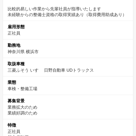
40代 15％
比較的易しい作業から先輩社員が指導いたします
未経験からの整備士資格の取得実績あり（取得費用助成あり）
50代～ 35％
当社の半数は30代以下と比較的若いですがベテラン譲りの
雇用形態
プロ意識をもって一丸となり活動しています
正社員
勤務地
神奈川県 横浜市
取扱車種
三菱ふそう いすゞ 日野自動車 UDトラックス
業態
車検・整備工場
募集背景
業務拡大のため
業績好調のため
特徴
正社員