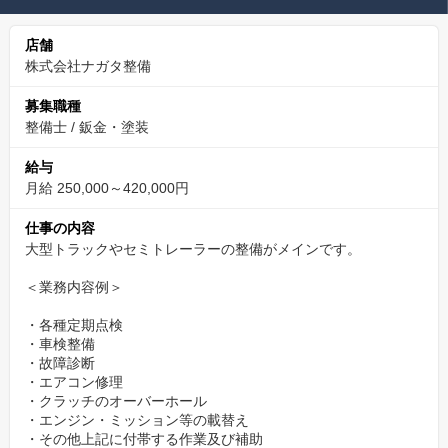
↓
店舗
13：00 午前中の続き、午後入庫の車両の受入・作業開始
株式会社ナガタ整備
募集職種
↓
整備士
/
鈑金・塗装
15：00 20分間の休憩タイム 夏季はアイスの支給などあります
給与
月給 250,000～420,000円
↓
仕事の内容
大型トラックやセミトレーラーの整備がメインです。
17：30 片付け・翌日を見据えた準備等
＜業務内容例＞
↓
・各種定期点検
・車検整備
・故障診断
繁忙期など作業があれば残業。
・エアコン修理
・クラッチのオーバーホール
当社の在籍世代比率
・エンジン・ミッション等の載替え
・その他上記に付帯する作業及び補助
～30代 50％