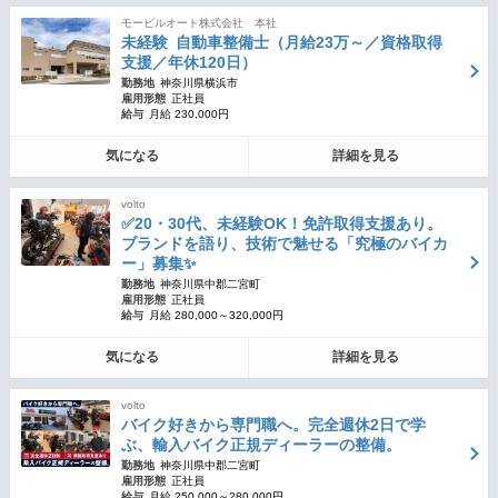
モービルオート株式会社 本社
未経験 自動車整備士（月給23万～／資格取得
支援／年休120日）
勤務地
神奈川県横浜市
雇用形態
正社員
給与
月給 230,000円
気になる
詳細を見る
volto
✅20・30代、未経験OK！免許取得支援あり。
ブランドを語り、技術で魅せる「究極のバイカ
ー」募集✨
勤務地
神奈川県中郡二宮町
雇用形態
正社員
給与
月給 280,000～320,000円
気になる
詳細を見る
volto
バイク好きから専門職へ。完全週休2日で学
ぶ、輸入バイク正規ディーラーの整備。
勤務地
神奈川県中郡二宮町
雇用形態
正社員
給与
月給 250,000～280,000円