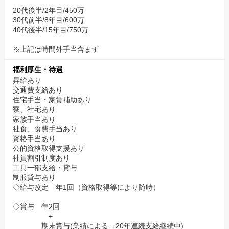
20代後半/2年目/450万
30代前半/8年目/600万
40代後半/15年目/750万
※上記は時間外手当含まず
福利厚生・待遇
昇給あり
交通費支給あり
住宅手当・家賃補助あり
寮、社宅あり
家族手当あり
社食、食費手当あり
資格手当あり
公的資格取得支援あり
社員割引制度あり
工具一部支給・貸与
制服貸与あり
◇給与改定 年1回（資格取得等により随時）
◇賞与 年2回
+
期末賞与(業績による→20年連続支給継続中)