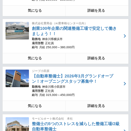
気になる
詳細を見る
株式会社豊商会（㈱豊車検センター出向）
創業100年企業の関連整備工場で安定して働き
ましょう！！
勤務地
神奈川県横浜市
雇用形態
正社員
給与
月給 250,000～380,000円
気になる
詳細を見る
ジープ小田原
【自動車整備士】2026年3月グランドオープ
ン！オープニングスタッフ募集中！
勤務地
神奈川県小田原市
雇用形態
正社員
給与
月給 315,000～450,000円
気になる
詳細を見る
モービルオート株式会社 本社
整備士の5つのストレスを減らした整備工場/2級
自動車整備士