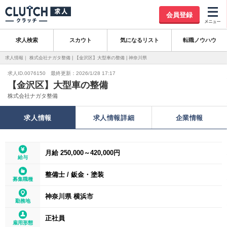
会員登録
求人検索
スカウト
気になるリスト
転職ノウハウ
求人情報｜ 株式会社ナガタ整備 | 【金沢区】大型車の整備 | 神奈川県
求人ID.0076150 最終更新：2026/1/28 17:17
【金沢区】大型車の整備
株式会社ナガタ整備
求人情報
求人情報詳細
企業情報
月給 250,000～420,000円
給与
整備士
/
鈑金・塗装
募集職種
神奈川県 横浜市
勤務地
正社員
雇用形態